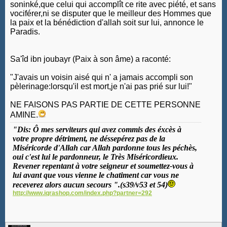
soninké,que celui qui accomplît ce rite avec piété, et sans
vociférer,ni se disputer que le meilleur des Hommes que
la paix et la bénédiction d'allah soit sur lui, annonce le
Paradis.
Sa'îd ibn joubayr (Paix à son âme) a raconté:
"J'avais un voisin aisé qui n' a jamais accompli son
pèlerinage:lorsqu'il est mort,je n'ai pas prié sur lui!"
NE FAISONS PAS PARTIE DE CETTE PERSONNE
AMINE.
"Dis: Ô mes serviteurs qui avez commis des éxcès à
votre propre détriment, ne déssepérez pas de la
Miséricorde d'Allah car Allah pardonne tous les péchès,
oui c'est lui le pardonneur, le Très Miséricordieux.
Revener repentant à votre seigneur et soumettez-vous à
lui avant que vous vienne le chatiment car vous ne
receverez alors aucun secours ".(s39/v53 et 54)
http://www.iqrashop.com/index.php?partner=292