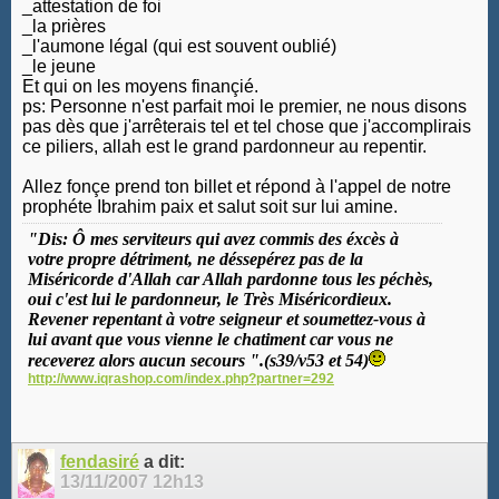
_attestation de foi
_la prières
_l'aumone légal (qui est souvent oublié)
_le jeune
Et qui on les moyens finançié.
ps: Personne n'est parfait moi le premier, ne nous disons
pas dès que j'arrêterais tel et tel chose que j'accomplirais
ce piliers, allah est le grand pardonneur au repentir.
Allez fonçe prend ton billet et répond à l'appel de notre
prophéte Ibrahim paix et salut soit sur lui amine.
"Dis: Ô mes serviteurs qui avez commis des éxcès à
votre propre détriment, ne déssepérez pas de la
Miséricorde d'Allah car Allah pardonne tous les péchès,
oui c'est lui le pardonneur, le Très Miséricordieux.
Revener repentant à votre seigneur et soumettez-vous à
lui avant que vous vienne le chatiment car vous ne
receverez alors aucun secours ".(s39/v53 et 54)
http://www.iqrashop.com/index.php?partner=292
fendasiré
a dit:
13/11/2007
12h13