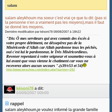
salam
salam aleykhoum ma soeur c'est vrai çe que tu dit:
(pas si
la personne n'en a vraiment pas les moyens),mais il faut
se donné les moyens
.
Dernière modification par késoni78 08/08/2007 à
18h22
"Dis: Ô mes serviteurs qui avez commis des éxcès à
votre propre détriment, ne déssepérez pas de la
Miséricorde d'Allah car Allah pardonne tous les péchès,
oui c'est lui le pardonneur, le Très Miséricordieux.
Revener repentant à votre seigneur et soumettez-vous à
lui avant que vous vienne le chatiment car vous ne
receverez alors aucun secours ".(s39/v53 et 54)
http://www.iqrashop.com/index.php?partner=292
késoni78
a dit:
04/09/2007
00h00
rappel
salam aleykhoum,je voulez informé la grande famille