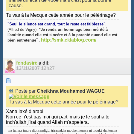
meme un ecart de 480e mais c'est pour la bonne
cause.
Tu vas à la Mecque cette année pour le pélérinage?
.
"Seul le silence est grand, tout le reste est faiblesse"
(Alfred de Vigny).
"Je rends un hommage bien mérité à
l'amitié quand elle est sincère et à la parenté quand elle est
"
.
http://smk.eklablog.com/
bien entretenue
fendasiré
a dit:
13/11/2007
12h27
Posté par
Cheikhna Mouhamed WAGUE
Tu vas à la Mecque cette année pour le pélérinage?
Xana laxé diarabi.
Non ce n'est pas moi qui part, mais je le souhaite
inch'allah j'irai quand Allah m'appelera.
ma famata traore dionsandigui triramakha mouké moussa ni mouké dantouma