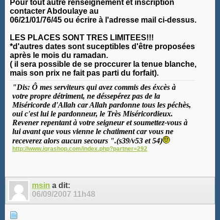
Pour tout autre renseignement et inscription
contacter Abdoulaye au
06/21/01/76/45 ou écrire à l'adresse mail ci-dessus.
LES PLACES SONT TRES LIMITEES!!!
*d'autres dates sont suceptibles d'être proposées
après le mois du ramadan.
( il sera possible de se proccurer la tenue blanche,
mais son prix ne fait pas parti du forfait).
"Dis: Ô mes serviteurs qui avez commis des éxcès à
votre propre détriment, ne déssepérez pas de la
Miséricorde d'Allah car Allah pardonne tous les péchès,
oui c'est lui le pardonneur, le Très Miséricordieux.
Revener repentant à votre seigneur et soumettez-vous à
lui avant que vous vienne le chatiment car vous ne
receverez alors aucun secours ".(s39/v53 et 54)
http://www.iqrashop.com/index.php?partner=292
msin
a dit:
06/09/2007
11h48