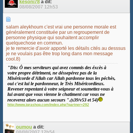
késoni78
a dit:
08/08/2007
12h53
salam aleykhoum c'est vrai une personne morale est
généralement constituée par un regroupement de
personne physique qui souhaitent accomplir
quelquechose en commun.
je te remercie d'avoir apporté les détails cités au desssus
je ne voulais pas être trop long dans mon message
cool.8)
"Dis: Ô mes serviteurs qui avez commis des éxcès à
votre propre détriment, ne déssepérez pas de la
Miséricorde d'Allah car Allah pardonne tous les péchès,
oui c'est lui le pardonneur, le Très Miséricordieux.
Revener repentant à votre seigneur et soumettez-vous à
lui avant que vous vienne le chatiment car vous ne
receverez alors aucun secours ".(s39/v53 et 54)
http://www.iqrashop.com/index.php?partner=292
oumou
a dit:
08/08/2007
12h54