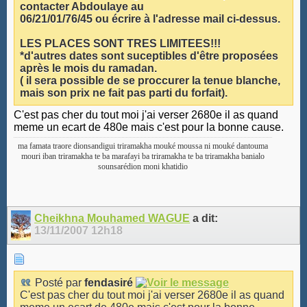
contacter Abdoulaye au
06/21/01/76/45 ou écrire à l'adresse mail ci-dessus.
LES PLACES SONT TRES LIMITEES!!!
*d'autres dates sont suceptibles d'être proposées
après le mois du ramadan.
( il sera possible de se proccurer la tenue blanche,
mais son prix ne fait pas parti du forfait).
C'est pas cher du tout moi j'ai verser 2680e il as quand
meme un ecart de 480e mais c'est pour la bonne cause.
ma famata traore dionsandigui triramakha mouké moussa ni mouké dantouma
mouri iban triramakha te ba marafayi ba triramakha te ba triramakha banialo
sounsarédion moni khatidio
Cheikhna Mouhamed WAGUE
a dit:
13/11/2007
12h18
Posté par
fendasiré
C'est pas cher du tout moi j'ai verser 2680e il as quand