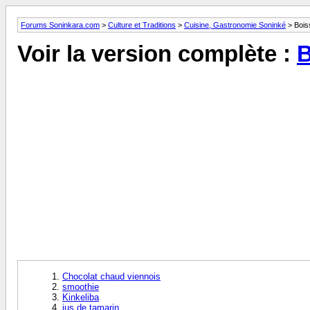
Forums Soninkara.com
>
Culture et Traditions
>
Cuisine, Gastronomie Soninké
> Bois
Voir la version complète :
B
Chocolat chaud viennois
smoothie
Kinkeliba
jus de tamarin