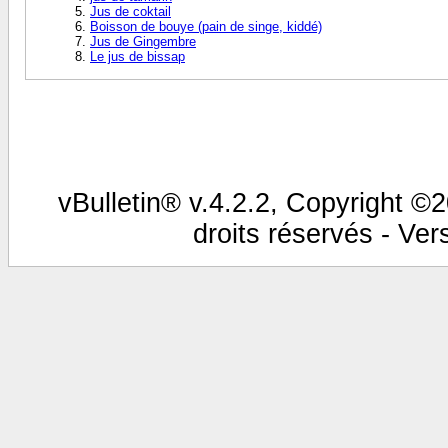
Jus de coktail
Boisson de bouye (pain de singe, kiddé)
Jus de Gingembre
Le jus de bissap
vBulletin® v.4.2.2, Copyright ©2
droits réservés - Vers