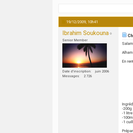
19/12/2009,
10h41
Ibrahim Soukouna
Ch
Senior Member
Salam
Alhamd
En ren
Date d'inscription
juin 2006
Messages
2 726
Ingréd
-200g
-1 litre
-100ml
-1 cui
Prépar