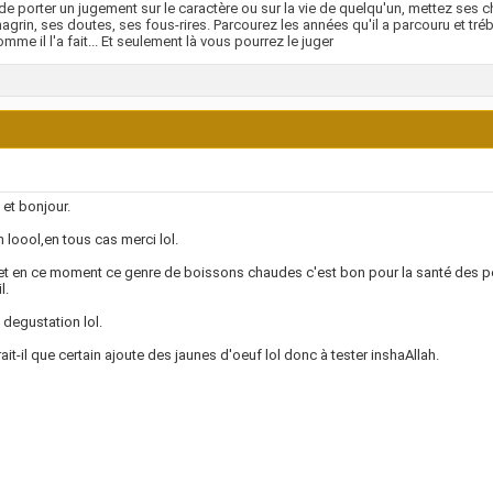
de porter un jugement sur le caractère ou sur la vie de quelqu'un, mettez ses
agrin, ses doutes, ses fous-rires. Parcourez les années qu'il a parcouru et tréb
omme il l'a fait... Et seulement là vous pourrez le juger
et bonjour.
 loool,en tous cas merci lol.
et en ce moment ce genre de boissons chaudes c'est bon pour la santé des pet
l.
degustation lol.
rait-il que certain ajoute des jaunes d'oeuf lol donc à tester inshaAllah.