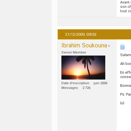
Avant 
son ch
tout c
21/12/2009,
03h52
Ibrahim Soukouna
Senior Member
Salam 
Ah bon
En eff
consei
Date d'inscription
juin 2006
Bonne 
Messages
2 726
Ps: Pa
lol