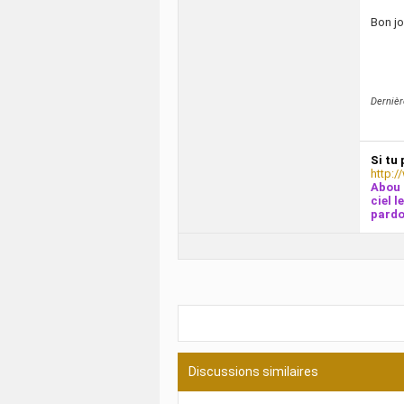
Bon j
Dernièr
Si tu 
http:/
Abou 
ciel l
pardo
Discussions similaires