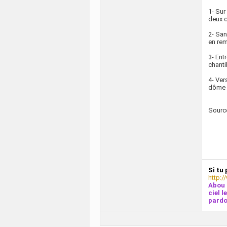
1- Sur
deux c
2- San
en re
3- Ent
chanti
4- Ver
dôme d
Sourc
Si tu 
http:/
Abou 
ciel l
pardo