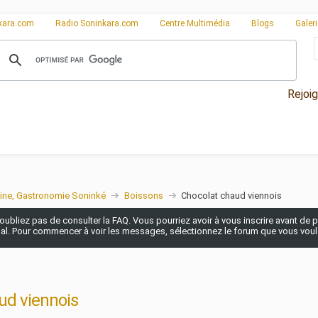
kara.com
Radio Soninkara.com
Centre Multimédia
Blogs
Galer
Rejoi
ine, Gastronomie Soninké
Boissons
Chocolat chaud viennois
n'oubliez pas de consulter la FAQ. Vous pourriez avoir à vous inscrire avant de po
pal. Pour commencer à voir les messages, sélectionnez le forum que vous voulez
ud viennois