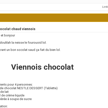
Lin
ocolat chaud viennois
 et bonjour
oulilah la neisse le fourouoid lol.
trant un bon socolat saud ça fait du bien lol.
Viennois chocolat
ients pour 4 personnes:
 de chocolat NESTLE DESSERT (Tablette)
 de lait
 de crème liquide
llièrée à soupe de sucre
ation: