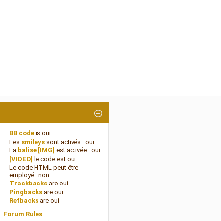
BB code
is
oui
Les
smileys
sont activés :
oui
La
balise [IMG]
est activée :
oui
[VIDEO]
le code est
oui
s
Le code HTML peut être
employé :
non
Trackbacks
are
oui
Pingbacks
are
oui
Refbacks
are
oui
Forum Rules