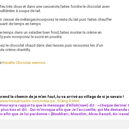
 feu très doux et dans une casserole,faites fondre le chocolat avec
uillièrées à soupe de lait.
s cesser de mélanger,incorporez le reste du lait puis faites chauffer
muant de temps en temps.
re-temps dans un saladier bien froid,faites monter la crème en
lly puis incorporez le sucre en poudre.
sez le chocolat chaud dans des tasses puis recouvrez les d'un
e crème chantilly.
e:
Recette Chocolat viennois
prend le chemin de je m'en fout,tu va arrivé au village de si je savais !
/www.hisnulmuslim.com/index-pa...6-lang-fr.html
Hourayra rapporta que le messager d’Allah(saw) dit : »chaque dernier t
e plus bas et dit : Qui m’invoque afin que Je l’accueille, qui Me demande 
n afin que Je lui pardonne » [Boukhari, Mouslim, Abou Daoud, An-nasaî,