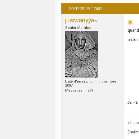
20/12/2009,
17h39
juwwariyya
Senior Member
quand 
en tou
Date d'inscription
novembre
2007
Messages
279
Dernièr
« La s
(Imâm