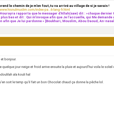
prend le chemin de je m'en fout,tu va arrivé au village de si je savais !
/www.hisnulmuslim.com/index-pa...6-lang-fr.html
Hourayra rapporta que le messager d’Allah(saw) dit : »chaque dernier t
e plus bas et dit : Qui m’invoque afin que Je l’accueille, qui Me demande 
n afin que Je lui pardonne » [Boukhari, Mouslim, Abou Daoud, An-nasaî,
et bonjour.
e quelque jour neige et froid arrive ensuite la pluie et aujourd'hui voila le solei
doulilah ala kouli hal
'en soit le temp qu'il fait un bon Chocolat chaud ça donne la pêche lol.