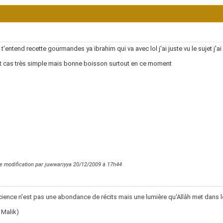
t'entend recette gourmandes ya ibrahim qui va avec lol j'ai juste vu le sujet j'ai 
t cas très simple mais bonne boisson surtout en ce moment
e modification par juwwariyya 20/12/2009 à
17h44
cience n'est pas une abondance de récits mais une lumière qu'Allâh met dans l
 Malik)