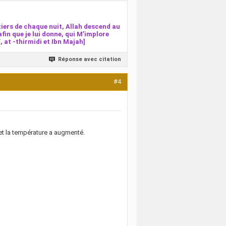
iers de chaque nuit, Allah descend au
afin que je lui donne, qui M’implore
 at -thirmidi et Ibn Majah]
Réponse avec citation
#4
l et la température a augmenté.