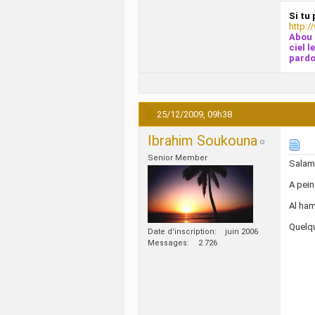
Si tu 
http:/
Abou 
ciel l
pardo
25/12/2009,
09h38
Ibrahim Soukouna
Senior Member
Salam 
A pein
Al ham
Quelqu
Date d'inscription
juin 2006
Messages
2 726