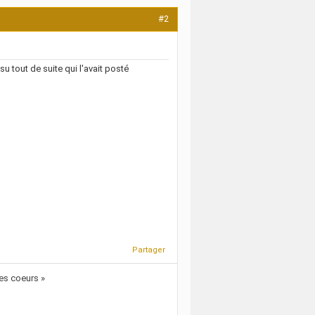
#2
su tout de suite qui l'avait posté
Partager
es coeurs »