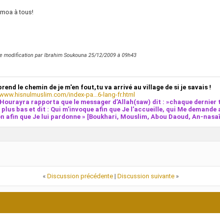
omoa à tous!
e modification par Ibrahim Soukouna 25/12/2009 à
09h43
prend le chemin de je m'en fout,tu va arrivé au village de si je savais !
/www.hisnulmuslim.com/index-pa...6-lang-fr.html
Hourayra rapporta que le messager d’Allah(saw) dit : »chaque dernier t
e plus bas et dit : Qui m’invoque afin que Je l’accueille, qui Me demande 
n afin que Je lui pardonne » [Boukhari, Mouslim, Abou Daoud, An-nasaî,
«
Discussion précédente
|
Discussion suivante
»