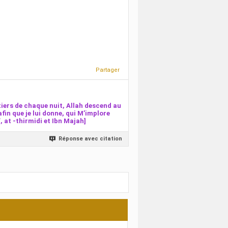
Partager
iers de chaque nuit, Allah descend au
afin que je lui donne, qui M’implore
 at -thirmidi et Ibn Majah]
Réponse avec citation