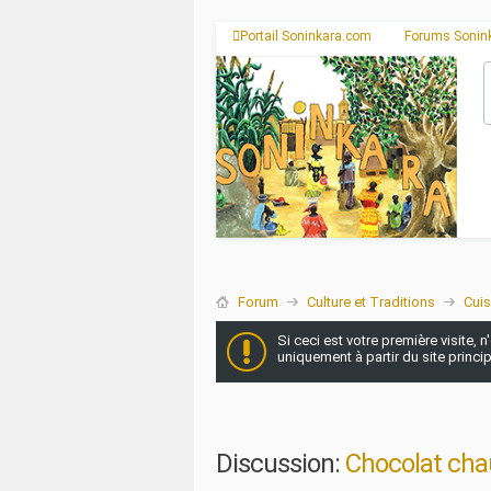
Portail Soninkara.com
Forums Sonin
Forum
Culture et Traditions
Cuis
Si ceci est votre première visite, 
uniquement à partir du site princi
Discussion:
Chocolat cha