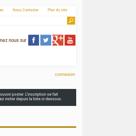
ies
Nous Contacter
Plan du site
gnez nous sur
connexion
uvoir poster: L'inscription se fait
 visiter depuis la liste ci-dessous.