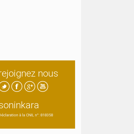
rejoignez nous
soninkara
Déclaration à la CNIL n°: 818358