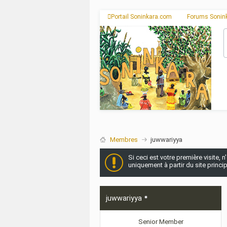
Portail Soninkara.com
Forums Sonin
Membres
juwwariyya
Si ceci est votre première visite, 
uniquement à partir du site princi
juwwariyya
Senior Member