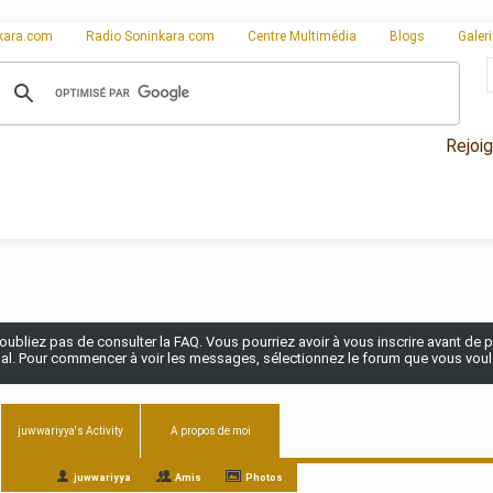
kara.com
Radio Soninkara.com
Centre Multimédia
Blogs
Galer
Rejoi
n'oubliez pas de consulter la FAQ. Vous pourriez avoir à vous inscrire avant de po
pal. Pour commencer à voir les messages, sélectionnez le forum que vous voulez
juwwariyya's Activity
A propos de moi
All
juwwariyya
Amis
Photos