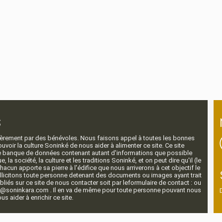
s
ntièrement par des bénévoles. Nous faisons appel à toutes les bonnes
voir la culture Soninké de nous aider à alimenter ce site. Ce site
nde banque de données contenant autant d'informations que possible
e, la société, la culture et les traditions Soninké, et on peut dire qu'il (le
 chacun apporte sa pierre à l'édifice que nous arriverons à cet objectif le
llicitons toute personne detenant des documents ou images ayant trait
ubliés sur ce site de nous contacter soit par leformulaire de contact : ou
r@soninkara.com . Il en va de même pour toute personne pouvant nous
s aider à enrichir ce site.