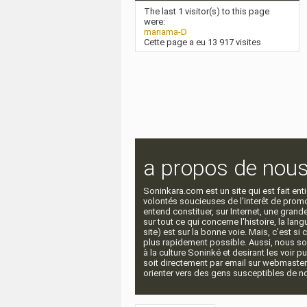
The last 1 visitor(s) to this page
were:
mariama-D
Cette page a eu
13 917
visites
a propos de nou
Soninkara.com est un site qui est fait e
volontés soucieuses de l'interêt de promou
entend constituer, sur Internet, une gra
sur tout ce qui concerne l'histoire, la langu
site) est sur la bonne voie. Mais, c'est si
plus rapidement possible. Aussi, nous so
à la culture Soninké et desirant les voir p
soit directement par email sur webmaste
orienter vers des gens susceptibles de nou