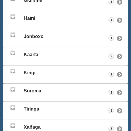
Gidinme
1
Haïré
1
Jonboxo
1
Kaarta
2
Kingi
1
Soroma
1
Tiringa
3
Xañaga
3