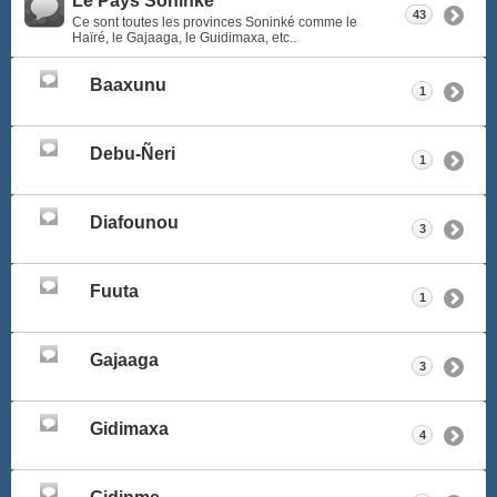
Le Pays Soninké
43
Ce sont toutes les provinces Soninké comme le
Haïré, le Gajaaga, le Guidimaxa, etc..
Baaxunu
1
Debu-Ñeri
1
Diafounou
3
Fuuta
1
Gajaaga
3
Gidimaxa
4