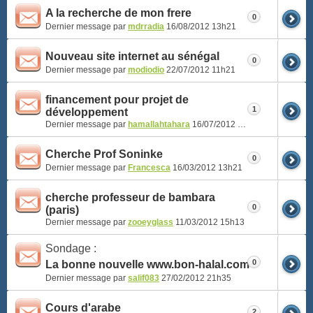
A la recherche de mon frere
0
Dernier message par
mdrradia
16/08/2012
13h21
Nouveau site internet au sénégal
0
Dernier message par
modiodio
22/07/2012
11h21
financement pour projet de
1
développement
Dernier message par
hamallahtahara
16/07/2012
02h13
Cherche Prof Soninke
0
Dernier message par
Francesca
16/03/2012
13h21
cherche professeur de bambara
0
(paris)
Dernier message par
zooeyglass
11/03/2012
15h13
Sondage :
0
La bonne nouvelle www.bon-halal.com
Dernier message par
salif083
27/02/2012
21h35
Cours d'arabe
2