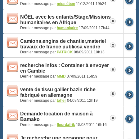
Dernier message par
miss ében
11/12/2011
19h24
NÖEL avec les enfants/Stage/Missions
0
humanitaires en Afrique
Dernier message par
humanitaire
17/09/2011
17h44
Camions,engins de chantier,materiel
2
travaux de france publicsa vendre
Dernier message par
PATRICK
08/09/2011
10h13
recherche infos : Container à envoyer
0
en Gambie
Dernier message par
MMD
07/09/2011
15h59
vente de tissu gallier bazin riche
5
fabriqué en allemagne
Dernier message par
taher
04/09/2011
12h19
Demande location de maison à
0
Bamako
Dernier message par
fleurdafrik
15/08/2011
16h16
Je recherche une personne pour