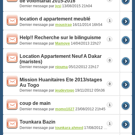
de volontariat 2015-2016
Dernier message par
jvsi
13/08/2015
21h04
location d appartement meublé
1
Dernier message par
moustrap
16/11/2014
16h54
Help!! Recherche sur le bilinguisme
1
Dernier message par
Mamoye
14/04/2013
22h27
Location Appartement Neuf A Dakar
0
(maristes)
Dernier message par
niouma
05/12/2012
22h17
Mission Huanitaires Ete 2013/stages
0
Au Togo
Dernier message par
jeudevtogo
19/11/2012
05h36
coup de main
1
Dernier message par
momo1027
23/08/2012
21h45
Tounkara Bazin
1
Dernier message par
tounkara ahmed
17/08/2012
16h22