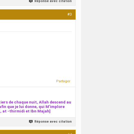
Réponse avec citation
#3
Partager
iers de chaque nuit, Allah descend au
afin que je lui donne, qui M’implore
 at -thirmidi et Ibn Majah]
Réponse avec citation