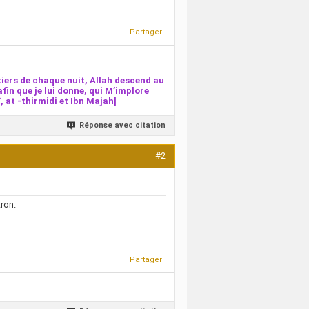
Partager
iers de chaque nuit, Allah descend au
afin que je lui donne, qui M’implore
 at -thirmidi et Ibn Majah]
Réponse avec citation
#2
tron.
Partager