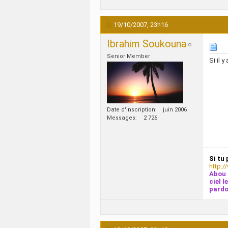
19/10/2007,
23h16
Ibrahim Soukouna
Senior Member
Si il 
Date d'inscription
juin 2006
Messages
2 726
Si tu 
http:/
Abou 
ciel l
pardo