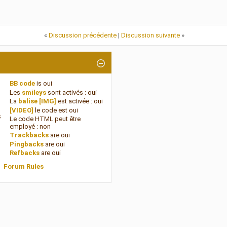
«
Discussion précédente
|
Discussion suivante
»
BB code
is
oui
Les
smileys
sont activés :
oui
La
balise [IMG]
est activée :
oui
[VIDEO]
le code est
oui
s
Le code HTML peut être
employé :
non
Trackbacks
are
oui
Pingbacks
are
oui
Refbacks
are
oui
Forum Rules