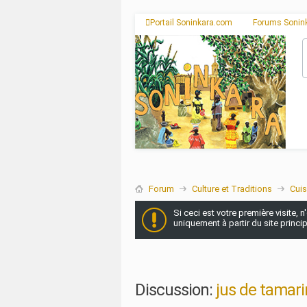
Portail Soninkara.com
Forums Sonin
Forum
Culture et Traditions
Cuis
Si ceci est votre première visite, 
uniquement à partir du site princi
Discussion:
jus de tamari