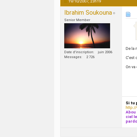
19/10/2007,
23h19
Ibrahim Soukouna
Senior Member
De la 
Date d'inscription
juin 2006
Messages
2 726
C'est o
On va 
Si tu 
http:/
Abou 
ciel l
pardo