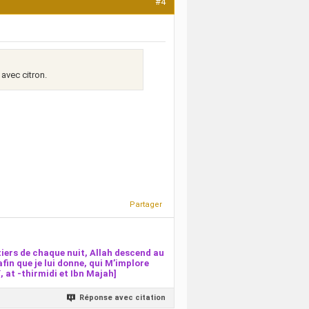
#4
 avec citron.
Partager
iers de chaque nuit, Allah descend au
afin que je lui donne, qui M’implore
 at -thirmidi et Ibn Majah]
Réponse avec citation