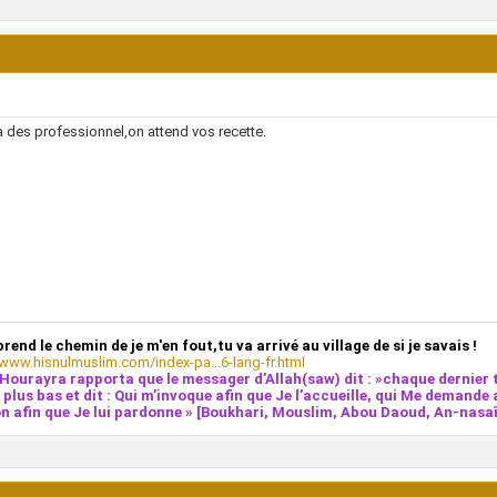
y a des professionnel,on attend vos recette.
prend le chemin de je m'en fout,tu va arrivé au village de si je savais !
/www.hisnulmuslim.com/index-pa...6-lang-fr.html
Hourayra rapporta que le messager d’Allah(saw) dit : »chaque dernier t
e plus bas et dit : Qui m’invoque afin que Je l’accueille, qui Me demande 
n afin que Je lui pardonne » [Boukhari, Mouslim, Abou Daoud, An-nasaî,