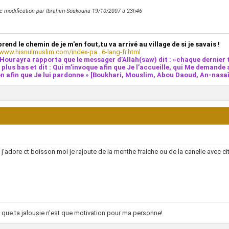
e modification par Ibrahim Soukouna 19/10/2007 à
23h46
prend le chemin de je m'en fout,tu va arrivé au village de si je savais !
/www.hisnulmuslim.com/index-pa...6-lang-fr.html
Hourayra rapporta que le messager d’Allah(saw) dit : »chaque dernier t
e plus bas et dit : Qui m’invoque afin que Je l’accueille, qui Me demande 
n afin que Je lui pardonne » [Boukhari, Mouslim, Abou Daoud, An-nasaî,
! j'adore ct boisson moi je rajoute de la menthe fraiche ou de la canelle avec ci
que ta jalousie n'est que motivation pour ma personne!