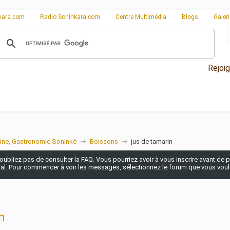
kara.com
Radio Soninkara.com
Centre Multimédia
Blogs
Galer
Rejoi
ine, Gastronomie Soninké
Boissons
jus de tamarin
n'oubliez pas de consulter la FAQ. Vous pourriez avoir à vous inscrire avant de po
pal. Pour commencer à voir les messages, sélectionnez le forum que vous voulez
n