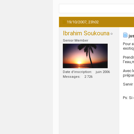
19/10/2007,
23h02
Ibrahim Soukouna
jus
Senior Member
Pour a
exotiq
Prendr
l'eau,
Avec l
Date d'inscription
juin 2006
prépar
Messages
2 726
Servir
Ps: Si