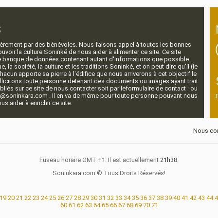
s
ntièrement par des bénévoles. Nous faisons appel à toutes les bonnes
voir la culture Soninké de nous aider à alimenter ce site. Ce site
nde banque de données contenant autant d'informations que possible
e, la société, la culture et les traditions Soninké, et on peut dire qu'il (le
 chacun apporte sa pierre à l'édifice que nous arriverons à cet objectif le
llicitons toute personne detenant des documents ou images ayant trait
ubliés sur ce site de nous contacter soit par leformulaire de contact : ou
r@soninkara.com . Il en va de même pour toute personne pouvant nous
s aider à enrichir ce site.
Nous con
Fuseau horaire GMT +1. Il est actuellement
21h38
.
Soninkara.com © Tous Droits Réservés!
19
20
21
22
23
24
25
26
27
28
29
30
31
32
33
34
35
36
37
38
39
40
41
42
43
44
4
60
61
62
63
64
65
66
67
68
69
70
71