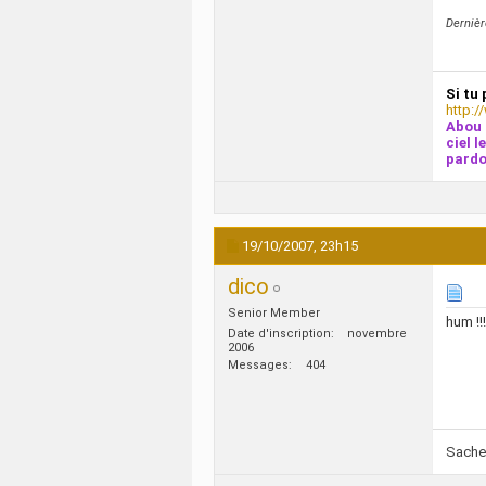
Dernièr
Si tu 
http:/
Abou 
ciel l
pardo
19/10/2007,
23h15
dico
Senior Member
hum !!
Date d'inscription
novembre
2006
Messages
404
Sache 