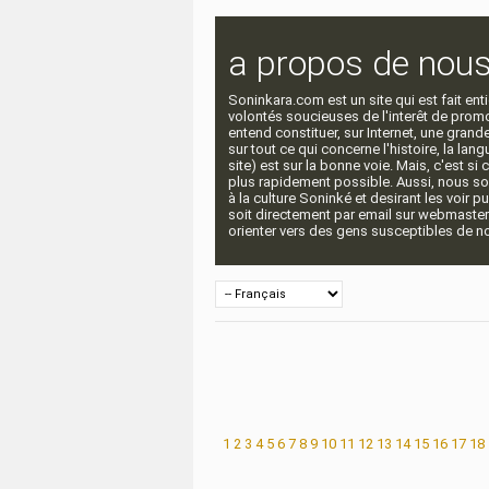
a propos de nou
Soninkara.com est un site qui est fait e
volontés soucieuses de l'interêt de promou
entend constituer, sur Internet, une gra
sur tout ce qui concerne l'histoire, la langu
site) est sur la bonne voie. Mais, c'est si
plus rapidement possible. Aussi, nous so
à la culture Soninké et desirant les voir p
soit directement par email sur webmaste
orienter vers des gens susceptibles de nou
1
2
3
4
5
6
7
8
9
10
11
12
13
14
15
16
17
18