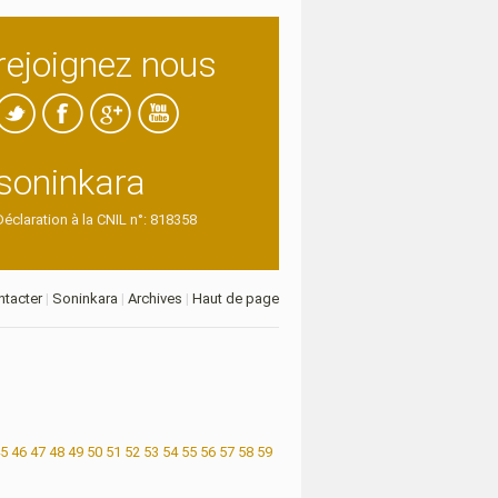
rejoignez nous
soninkara
Déclaration à la CNIL n°: 818358
tacter
|
Soninkara
|
Archives
|
Haut de page
5
46
47
48
49
50
51
52
53
54
55
56
57
58
59