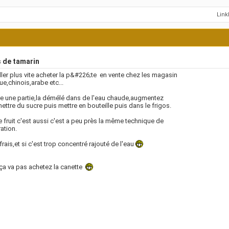
Lin
 de tamarin
ller plus vite acheter la p&#226;te
en vente chez les magasin
ue,chinois,arabe etc...
e une partie,la démélé dans de l'eau chaude,augmentez
mettre du sucre puis mettre en bouteille puis dans le frigos.
e fruit c'est aussi c'est a peu près la même technique de
ation.
 frais,et si c'est trop concentré rajouté de l'eau
 ça va pas achetez la canette