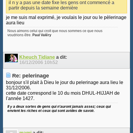
il n y a pas une date fixe les gens ont commencé a
partir depuis la semaine dernière
je me suis mal exprimé, je voulais le jour ou le pèlerinage
aura lieu
Nous aimons celui qui croit que nous sommes ce que nous
voudrions être.
Paul Valéry
Kheuch Tidiane
a dit:
16/12/2006
10h52
Re: pelerinage
bonjour s'il plait à Dieu le jour du pelerinage aura lieu le
31/12/2006.
cette date correspond le 10 du mois DHUL-HIJJAH de
l'année 1427.
Il y a deux sortes de gens qui n'auront jamais assez; ceux qui
envient les riches et ceux qui sont avides de savoir.
mami
a dit: