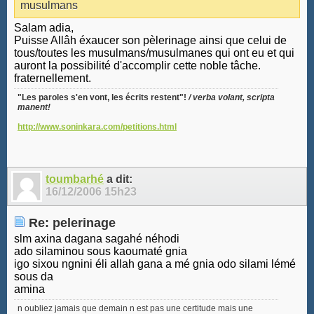
musulmans
Salam adia,
Puisse Allâh éxaucer son pèlerinage ainsi que celui de
tous/toutes les musulmans/musulmanes qui ont eu et qui
auront la possibilité d'accomplir cette noble tâche.
fraternellement.
"Les paroles s'en vont, les écrits restent"!
/ verba volant, scripta
manent!
http://www.soninkara.com/petitions.html
toumbarhé
a dit:
16/12/2006
15h23
Re: pelerinage
slm axina dagana sagahé néhodi
ado silaminou sous kaoumaté gnia
igo sixou ngnini éli allah gana a mé gnia odo silami lémé
sous da
amina
n oubliez jamais que demain n est pas une certitude mais une