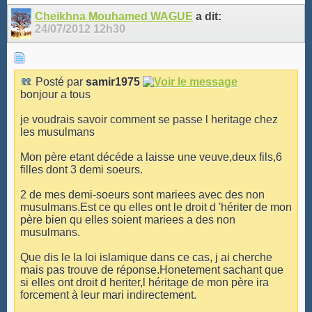
Cheikhna Mouhamed WAGUE
a dit:
24/07/2012
12h30
Posté par
samir1975
bonjour a tous
je voudrais savoir comment se passe l heritage chez
les musulmans
Mon père etant décéde a laisse une veuve,deux fils,6
filles dont 3 demi soeurs.
2 de mes demi-soeurs sont mariees avec des non
musulmans.Est ce qu elles ont le droit d 'hériter de mon
père bien qu elles soient mariees a des non
musulmans.
Que dis le la loi islamique dans ce cas, j ai cherche
mais pas trouve de réponse.Honetement sachant que
si elles ont droit d heriter,l héritage de mon père ira
forcement à leur mari indirectement.