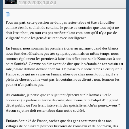
12/02/2008
14h24
Pour ma part, cette question ne doit pas restée tabou et être vérrouillée
comme c'est le souhait de certains. Je pense au contraire que tout sujet ne
doit être tabou, en tout cas pas sur Soninkara.com, tant qu'il n'y a pas de
vulgarité et que les gens discutent avec intelligence.
En France, nous sommes les premiers à crier au racisme quand des blancs
nous font des réflexions pas très sympatiques, mais en même temps, nous
sommes également les premiers à faire des réflexions sur le Komaaxu à nos
pairs Soninké. Comme on dit: avant de dire que la véranda de ton voisin est
sale, balaie d'abord devant chez toi. On passe tout notre temps à critiquer la
France et ce qui ne va pas en France, alors que chez nous, tout près, il y a
plein de choses qui ne vont pas. Et certains nous disent : non, fermons les
yeux et n'en parlons pas.
Au contraire, je pense que ce sujet tant épineux sur le komaaxu et le
hooraaxu (je prèfere au terme de caste) doit même faire l'objet d'un grand
débat public où l'on ferait intervenir des spécialistes. Qu'en pensez-vous ?
Aucun sujet ne doit rester tabou dans notre société.
Enfants Soninké de France, sachez que des gens sont morts dans nos
villages de Soninkara pour ces histoires de komaaxu et de hooraaxu, des