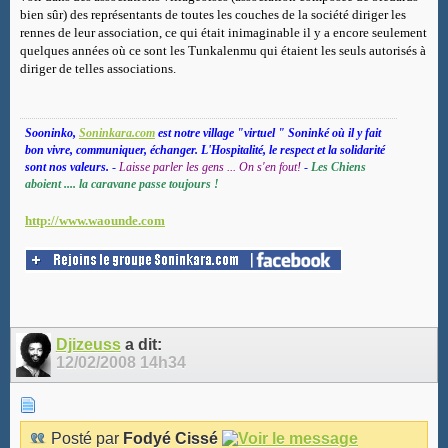
bien sûr) des représentants de toutes les couches de la société diriger les
rennes de leur association, ce qui était inimaginable il y a encore seulement
quelques années où ce sont les Tunkalenmu qui étaient les seuls autorisés à
diriger de telles associations.
Sooninko,
Soninkara.com
est notre village "virtuel " Soninké où il y fait
bon vivre, communiquer, échanger. L'Hospitalité, le respect et la solidarité
sont nos valeurs.
-
Laisse parler les gens ... On s'en fout!
-
Les Chiens
aboient .... la caravane passe toujours !
http://www.waounde.com
Djizeuss
a dit:
12/02/2008
14h34
Posté par
Fodyé Cissé