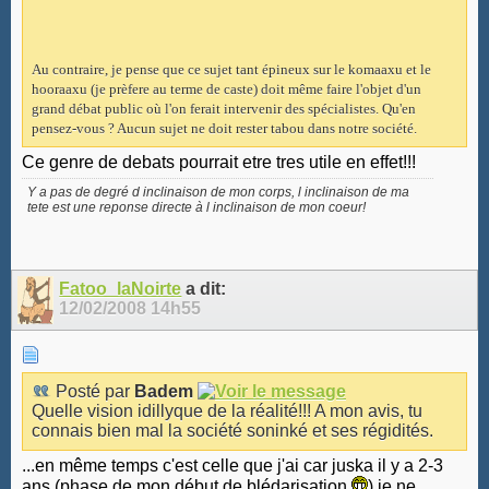
Au contraire, je pense que ce sujet tant épineux sur le komaaxu et le
hooraaxu (je prèfere au terme de caste) doit même faire l'objet d'un
grand débat public où l'on ferait intervenir des spécialistes. Qu'en
pensez-vous ? Aucun sujet ne doit rester tabou dans notre société.
Ce genre de debats pourrait etre tres utile en effet!!!
Y a pas de degré d inclinaison de mon corps, l inclinaison de ma
tete est une reponse directe à l inclinaison de mon coeur!
Fatoo_laNoirte
a dit:
12/02/2008
14h55
Posté par
Badem
Quelle vision idillyque de la réalité!!! A mon avis, tu
connais bien mal la société soninké et ses régidités.
...en même temps c'est celle que j'ai car juska il y a 2-3
ans (phase de mon début de blédarisation
) je ne