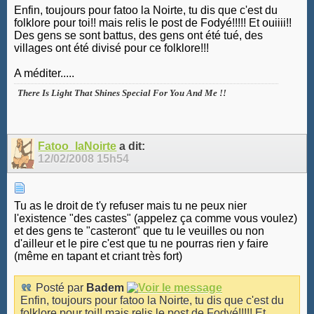
Enfin, toujours pour fatoo la Noirte, tu dis que c'est du
folklore pour toi!! mais relis le post de Fodyé!!!!! Et ouiiii!!
Des gens se sont battus, des gens ont été tué, des
villages ont été divisé pour ce folklore!!!
A méditer.....
There Is Light That Shines Special For You And Me !!
Fatoo_laNoirte
a dit:
12/02/2008
15h54
Tu as le droit de t'y refuser mais tu ne peux nier
l'existence "des castes" (appelez ça comme vous voulez)
et des gens te "casteront" que tu le veuilles ou non
d'ailleur et le pire c'est que tu ne pourras rien y faire
(même en tapant et criant très fort)
Posté par
Badem
Enfin, toujours pour fatoo la Noirte, tu dis que c'est du
folklore pour toi!! mais relis le post de Fodyé!!!!! Et