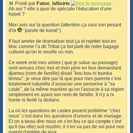
Posté par
Fatoo_laNoirte
Ah oui ? elle a quoi de spéciale l'éducation d'une
hooré ?
Mon avis sur la question (attention ça vaut son pesant
d'or
"parole de komé")
Il faut arreter de dramatiser tout ça et rejetter tout en
bloc comme l'a dit Tribal ça fait parti de notre bagage
culturel qu'on le veuille ou non.
Ce week end mes amies ( que je salue au passage)
sont venues chez moi et mon père en leur demandant
djamou (nom de famille) disait "kou kou ni tounka
lémou", je veux dire par là que pour mes parents c'est
totalement naturelle d'associer une personne à "sa
caste", de la même manière qu'on l'associe à sa région
simplement en ayant son nom de famille. Il n'y a ni
honte ni fierté la dedans.
La où les questions de castes posent problème "chez
nous" c'est dans les questions d'unions et de mariage.
Et on a beau dire nous on s'en fou ce qui compte c'est
qu'il (ou elle) soit muslim, il n'en va pas de soi pour nos
parent d'entrée de jeux.