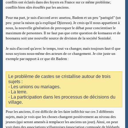
conflits ont éclatés dans des foyers en France sur ce même problème;
conflits bien sûrs étouffés par les anciens.
Pour ma part, je suis d'accord avec assetou, Badem et un peu "parisgirl" (un
peu: pour la raison qu'a expliqué Djizeuss). Je crois qu'il nous appartient à
nous, la nouvelle génération de provoquer le débat pour concientiser le
maximum de personnes. Il ne faut pas que cette question de komaaxu et de
hooraaxu soit une nouvelle source de division de la société Soninké.
Je suis d'accord qu'avec le temps, tout va changer, mais toujours faut-il que
nous soyions nous-même des acteurs de ce changement. Je cite juste un
exemple par rapport à ce que dit Badem :
Le problème de castes se cristallise autour de trois
sujets :
- Les unions ou mariages.
- La terre.
- La participation dans les processus de décisions du
village.
Pour les anciens, il est difficile de les faire infléchir sur ces 3 différents
sujets, mais je vois que les choses changent positivement au niveau des
jeunes (qui seront amenés à remplacer les anciens un jour). Ainsi, on peut
voir dans des associations villageoises (association composée de blédards