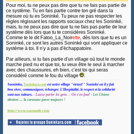
Pour moi, tu ne peux pas dire que tu ne fais pas partie de
ce système. Tu en fais partie contre ton gré dans la
mesure où tu es Soninké. Tu peux ne pas respecter les
règles régissant les rapports sociaux chez les Soninké,
mais, tu ne peux pas dire que tu ne fais pas partie de leur
système dès lors que tu te considères Soninké.
Comme te le dit Fatoo_La_Noir
ette
, dès lors que tu es un
Soninké, ce sont les autres Soninké qui vont appliquer ce
système à toi. Il n'y a pas d'échappatoire.
Par ailleurs, si tu fais partie d'un village où tout le monde
marche pied nu et que toi, tu veux être le seul à marcher
avec des chaussures, eh bien, c'est toi qui seras
considéré comme le fou du village
.
Sooninko,
Soninkara.com
est notre village "virtuel " Soninké où il y fait
bon vivre, communiquer, échanger. L'Hospitalité, le respect et la solidarité
sont nos valeurs.
-
Laisse parler les gens ... On s'en fout!
-
Les Chiens
aboient .... la caravane passe toujours !
http://www.waounde.com