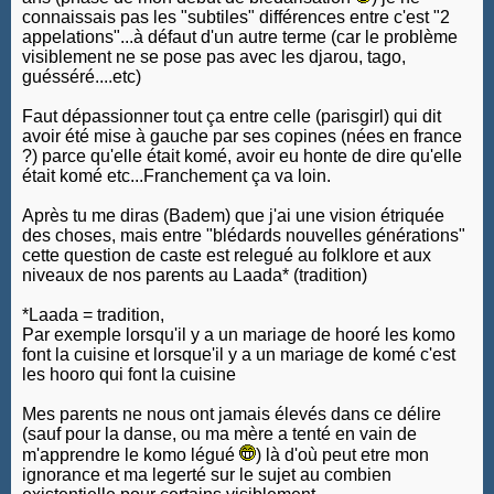
connaissais pas les "subtiles" différences entre c'est "2
appelations"...à défaut d'un autre terme (car le problème
visiblement ne se pose pas avec les djarou, tago,
guésséré....etc)
Faut dépassionner tout ça entre celle (parisgirl) qui dit
avoir été mise à gauche par ses copines (nées en france
?) parce qu'elle était komé, avoir eu honte de dire qu'elle
était komé etc...Franchement ça va loin.
Après tu me diras (Badem) que j'ai une vision étriquée
des choses, mais entre "blédards nouvelles générations"
cette question de caste est relegué au folklore et aux
niveaux de nos parents au Laada* (tradition)
*Laada = tradition,
Par exemple lorsqu'il y a un mariage de hooré les komo
font la cuisine et lorsque'il y a un mariage de komé c'est
les hooro qui font la cuisine
Mes parents ne nous ont jamais élevés dans ce délire
(sauf pour la danse, ou ma mère a tenté en vain de
m'apprendre le komo légué
) là d'où peut etre mon
ignorance et ma legerté sur le sujet au combien