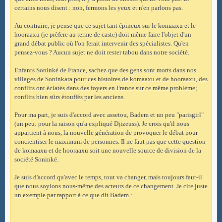
certains nous disent : non, fermons les yeux et n'en parlons pas.
Au contraire, je pense que ce sujet tant épineux sur le komaaxu et le
hooraaxu (je prèfere au terme de caste) doit même faire l'objet d'un
grand débat public où l'on ferait intervenir des spécialistes. Qu'en
pensez-vous ? Aucun sujet ne doit rester tabou dans notre société.
Enfants Soninké de France, sachez que des gens sont morts dans nos
villages de Soninkara pour ces histoires de komaaxu et de hooraaxu, des
conflits ont éclatés dans des foyers en France sur ce même problème;
conflits bien sûrs étouffés par les anciens.
Pour ma part, je suis d'accord avec assetou, Badem et un peu "parisgirl"
(un peu: pour la raison qu'a expliqué Djizeuss). Je crois qu'il nous
appartient à nous, la nouvelle génération de provoquer le débat pour
concientiser le maximum de personnes. Il ne faut pas que cette question
de komaaxu et de hooraaxu soit une nouvelle source de division de la
société Soninké.
Je suis d'accord qu'avec le temps, tout va changer, mais toujours faut-il
que nous soyions nous-même des acteurs de ce changement. Je cite juste
un exemple par rapport à ce que dit Badem :