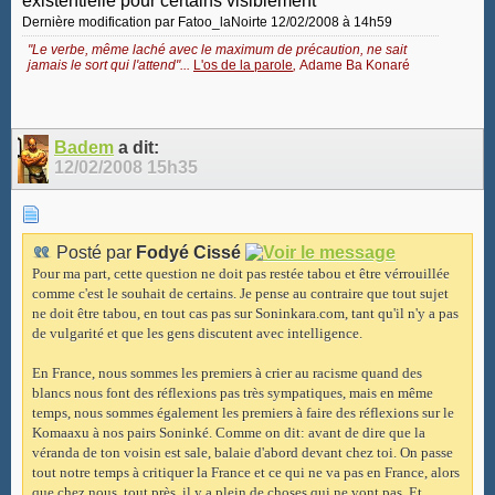
existentielle pour certains visiblement
Dernière modification par Fatoo_laNoirte 12/02/2008 à
14h59
"Le verbe, même laché avec le maximum de précaution, ne sait
jamais le sort qui l'attend"...
L'os de la parole
,
Adame Ba Konaré
Badem
a dit:
12/02/2008
15h35
Posté par
Fodyé Cissé
Pour ma part, cette question ne doit pas restée tabou et être vérrouillée
comme c'est le souhait de certains. Je pense au contraire que tout sujet
ne doit être tabou, en tout cas pas sur Soninkara.com, tant qu'il n'y a pas
de vulgarité et que les gens discutent avec intelligence.
En France, nous sommes les premiers à crier au racisme quand des
blancs nous font des réflexions pas très sympatiques, mais en même
temps, nous sommes également les premiers à faire des réflexions sur le
Komaaxu à nos pairs Soninké. Comme on dit: avant de dire que la
véranda de ton voisin est sale, balaie d'abord devant chez toi. On passe
tout notre temps à critiquer la France et ce qui ne va pas en France, alors
que chez nous, tout près, il y a plein de choses qui ne vont pas. Et