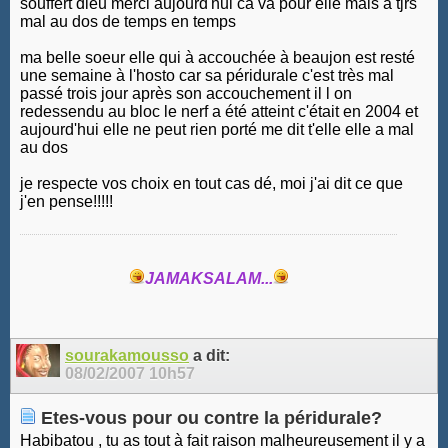
souffert dieu merci aujourd'hui ca va pour elle mais a tjrs
mal au dos de temps en temps
ma belle soeur elle qui à accouchée à beaujon est resté
une semaine à l'hosto car sa péridurale c'est très mal
passé trois jour après son accouchement il l on
redessendu au bloc le nerf a été atteint c'était en 2004 et
aujourd'hui elle ne peut rien porté me dit t'elle elle a mal
au dos
je respecte vos choix en tout cas dé, moi j'ai dit ce que
j'en pense!!!!!
JAMAKSALAM...
sourakamousso
a dit:
08/02/2007
10h57
Etes-vous pour ou contre la péridurale?
Habibatou , tu as tout à fait raison malheureusement il y a