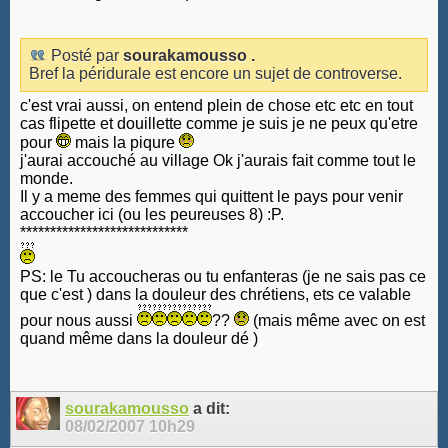
Posté par
sourakamousso .
Bref la péridurale est encore un sujet de controverse.
c'est vrai aussi, on entend plein de chose etc etc en tout
cas flipette et douillette comme je suis je ne peux qu'etre
pour
mais la piqure
j'aurai accouché au village Ok j'aurais fait comme tout le
monde.
Il y a meme des femmes qui quittent le pays pour venir
accoucher ici (ou les peureuses 8) :P.
****************************
PS: le Tu accoucheras ou tu enfanteras (je ne sais pas ce
que c'est ) dans la douleur des chrétiens, ets ce valable
pour nous aussi
??
(mais même avec on est
quand même dans la douleur dé )
sourakamousso
a dit:
08/02/2007
10h29