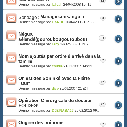
52
Dernier message par
laliyah
24/04/2008
19h11
Mariage consanguin
Sondage :
0
Dernier message par
GANDE
10/04/2008
16h58
Négua
53
sélandé(gouroubougouroubou)
Dernier message par
raby
24/02/2007
15h07
Nom ajoutés par ordre d'arrivé dans la
2
famille
Dernier message par
coudié
21/12/2007
09h44
On est des Soninké avec la Fiérte
27
"Oui"
Dernier message par
dico
23/08/2007
21h24
Opération Chirurgicale du docteur
97
FOLDES!
Dernier message par
DJEINABA27
25/02/2012
09h49
Origine des prénoms
7