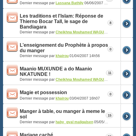
Dernier message par
Lassana Bathily
06/06/2007
12h26
Les traditions et l'Islam: Réponse de
Thierno Bocar Tall, le sage de
8
Bandiagara
Dernier message par
Cheikhna Mouhamed WAGUE
23/09/2010
13h2
L’enseignement du Prophète à propos
0
du manger
Dernier message par
khairou
01/04/2007
14h56
Maanio MUXUNDE a do Maanio
11
NKATUNDE !
Dernier message par
Cheikhna Mouhamed WAGUE
09/12/2006
15h0
Magie et possession
0
Dernier message par
khairou
03/04/2007
16h07
Manger à table, ou manger à meme le
15
sol
Dernier message par
haby_gyal maligalsen
05/05/2007
23h23
Mariage caché