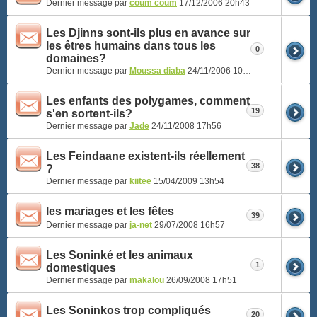
Dernier message par
coum coum
17/12/2006
20h43
Les Djinns sont-ils plus en avance sur
les êtres humains dans tous les
0
domaines?
Dernier message par
Moussa diaba
24/11/2006
10h57
Les enfants des polygames, comment
19
s'en sortent-ils?
Dernier message par
Jade
24/11/2008
17h56
Les Feindaane existent-ils réellement
38
?
Dernier message par
kiitee
15/04/2009
13h54
les mariages et les fêtes
39
Dernier message par
ja-net
29/07/2008
16h57
Les Soninké et les animaux
1
domestiques
Dernier message par
makalou
26/09/2008
17h51
Les Soninkos trop compliqués
20