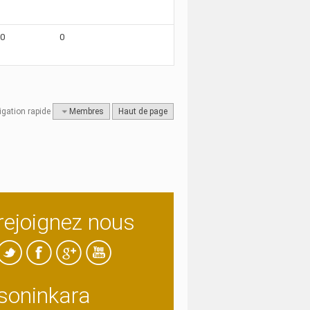
10
0
igation rapide
Membres
Haut de page
rejoignez nous
soninkara