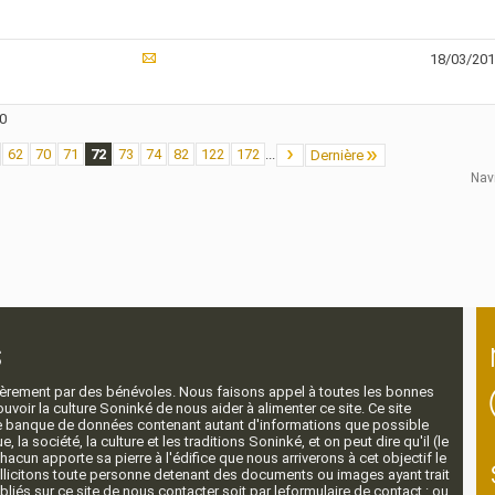
18/03/20
70
62
70
71
72
73
74
82
122
172
...
Dernière
Nav
s
ntièrement par des bénévoles. Nous faisons appel à toutes les bonnes
voir la culture Soninké de nous aider à alimenter ce site. Ce site
nde banque de données contenant autant d'informations que possible
e, la société, la culture et les traditions Soninké, et on peut dire qu'il (le
 chacun apporte sa pierre à l'édifice que nous arriverons à cet objectif le
llicitons toute personne detenant des documents ou images ayant trait
ubliés sur ce site de nous contacter soit par leformulaire de contact : ou