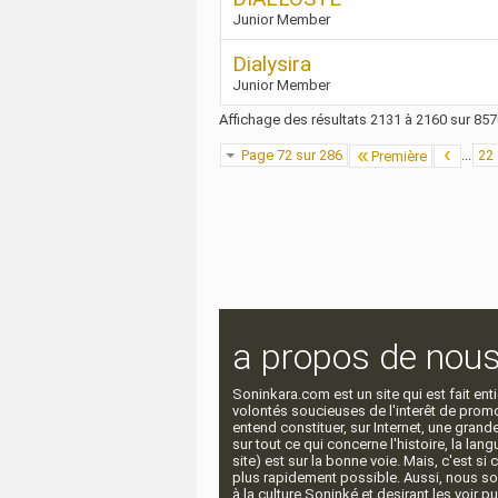
Junior Member
Dialysira
Junior Member
Affichage des résultats 2131 à 2160 sur 85
Page 72 sur 286
...
22
Première
a propos de nou
Soninkara.com est un site qui est fait e
volontés soucieuses de l'interêt de promou
entend constituer, sur Internet, une gra
sur tout ce qui concerne l'histoire, la langu
site) est sur la bonne voie. Mais, c'est si
plus rapidement possible. Aussi, nous so
à la culture Soninké et desirant les voir p