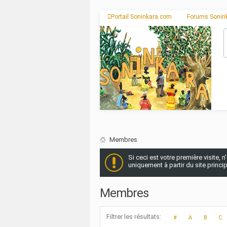
Portail Soninkara.com
Forums Sonin
Membres
Si ceci est votre première visite, 
uniquement à partir du site princi
Membres
Filtrer les résultats
#
A
B
C