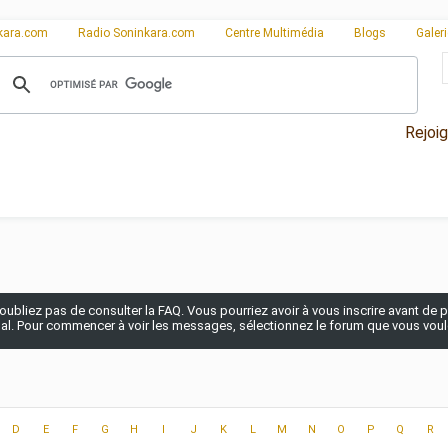
kara.com
Radio Soninkara.com
Centre Multimédia
Blogs
Galer
Rejoi
n'oubliez pas de consulter la FAQ. Vous pourriez avoir à vous inscrire avant de po
pal. Pour commencer à voir les messages, sélectionnez le forum que vous voulez
D
E
F
G
H
I
J
K
L
M
N
O
P
Q
R