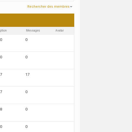
Rechercher des membres
8570
Recherche effectuée en
0.07
secondes.
iption
Messages
Avatar
10
0
10
0
07
17
07
0
08
0
10
0