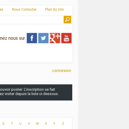
ies
Nous Contacter
Plan du site
gnez nous sur
connexion
uvoir poster: L'inscription se fait
 visiter depuis la liste ci-dessous.
S
T
U
V
W
X
Y
Z