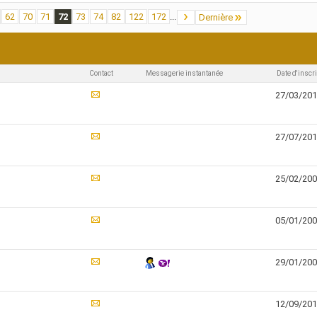
62
70
71
72
73
74
82
122
172
...
Dernière
Affichage des résultats 2131 à 2160 sur 
Contact
Messagerie instantanée
Date d'inscr
27/03/20
27/07/20
25/02/20
05/01/20
29/01/20
12/09/20