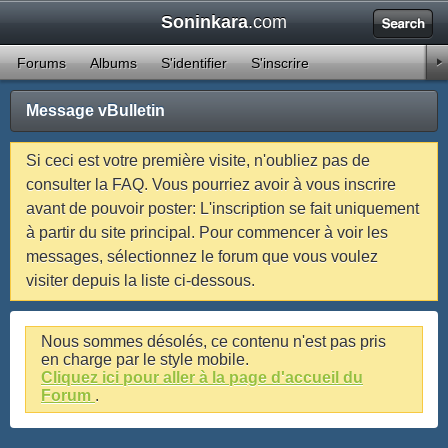
Soninkara
.com
1
2
3
4
5
6
7
8
9
10
11
12
13
14
15
16
17
18
19
20
21
22
23
24
25
26
27
28
29
30
31
32
33
34
35
36
37
38
39
40
41
42
43
44
45
46
47
48
Forums
Albums
S'identifier
S'inscrire
49
50
51
52
53
54
55
56
57
58
59
60
61
62
63
64
65
66
67
68
69
70
71
Message vBulletin
Si ceci est votre première visite, n'oubliez pas de
consulter la FAQ. Vous pourriez avoir à vous inscrire
avant de pouvoir poster: L'inscription se fait uniquement
à partir du site principal. Pour commencer à voir les
messages, sélectionnez le forum que vous voulez
visiter depuis la liste ci-dessous.
Nous sommes désolés, ce contenu n'est pas pris
en charge par le style mobile.
Cliquez ici pour aller à la page d'accueil du
Forum
.