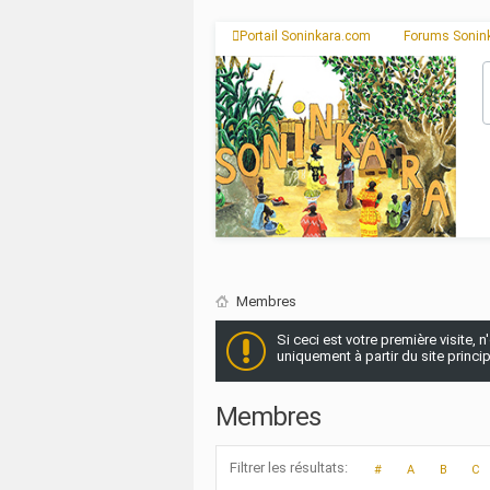
Portail Soninkara.com
Forums Sonin
Membres
Si ceci est votre première visite, 
uniquement à partir du site princi
Membres
Filtrer les résultats
#
A
B
C