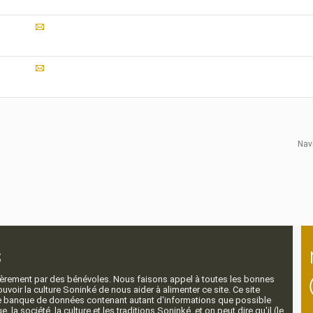
Nav
s
ntièrement par des bénévoles. Nous faisons appel à toutes les bonnes
voir la culture Soninké de nous aider à alimenter ce site. Ce site
nde banque de données contenant autant d'informations que possible
e, la société, la culture et les traditions Soninké, et on peut dire qu'il (le