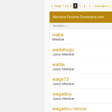
Page 1 sur 3
1
2
3
Dernière
Membre Forums Soninkara.com
Identifiant
wabe
Member
wadehugo
Junior Member
wadia
Junior Member
waga75
Junior Member
wagadou
Junior Member
wagadou remou