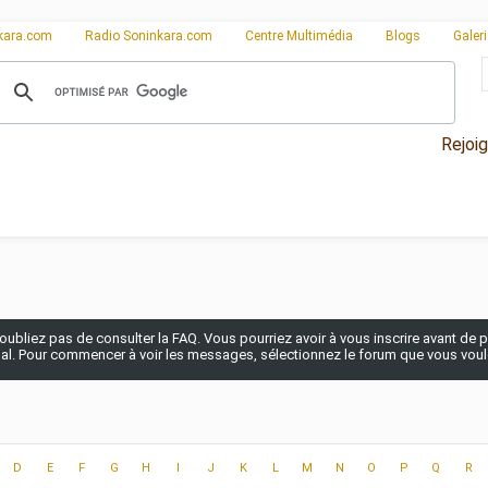
kara.com
Radio Soninkara.com
Centre Multimédia
Blogs
Galer
Rejoi
n'oubliez pas de consulter la FAQ. Vous pourriez avoir à vous inscrire avant de po
pal. Pour commencer à voir les messages, sélectionnez le forum que vous voulez
D
E
F
G
H
I
J
K
L
M
N
O
P
Q
R