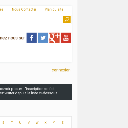
ies
Nous Contacter
Plan du site
gnez nous sur
connexion
uvoir poster: L'inscription se fait
 visiter depuis la liste ci-dessous.
S
T
U
V
W
X
Y
Z