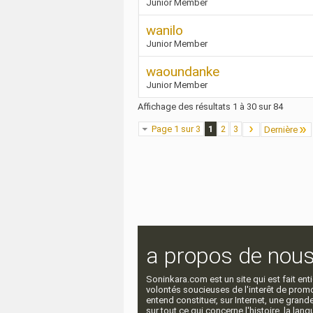
Junior Member
wanilo
Junior Member
waoundanke
Junior Member
Affichage des résultats 1 à 30 sur 84
Page 1 sur 3
1
2
3
Dernière
a propos de nou
Soninkara.com est un site qui est fait e
volontés soucieuses de l'interêt de promou
entend constituer, sur Internet, une gra
sur tout ce qui concerne l'histoire, la langu