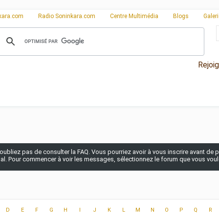
kara.com
Radio Soninkara.com
Centre Multimédia
Blogs
Galer
Rejoi
n'oubliez pas de consulter la FAQ. Vous pourriez avoir à vous inscrire avant de po
pal. Pour commencer à voir les messages, sélectionnez le forum que vous voulez
D
E
F
G
H
I
J
K
L
M
N
O
P
Q
R