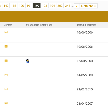
2
142
182
190
191
192
193
194
202
242
...
Dernière
Affichage des résultats 5731 à 5760 sur 
Contact
Messagerie instantanée
Date d'inscription
16/06/2006
19/06/2006
17/08/2008
14/05/2009
21/03/2010
01/04/2007