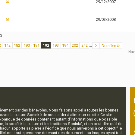
29/12/2007
29/03/2008
70
2
142
182
190
191
192
193
194
202
242
...
Dernière
Nav
s
ntièrement par des bénévoles. Nous faisons appel à toutes les bonnes
voir la culture Soninké de nous aider à alimenter ce site. Ce site
nde banque de données contenant autant d'informations que possible
e, la société, la culture et les traditions Soninké, et on peut dire qu'il (le
 chacun apporte sa pierre à l'édifice que nous arriverons à cet objectif le
llicitons toute personne detenant des documents ou images ayant trait