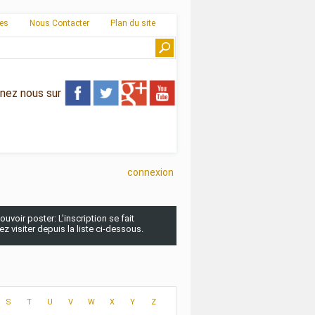
ies
Nous Contacter
Plan du site
gnez nous sur
connexion
uvoir poster: L'inscription se fait
 visiter depuis la liste ci-dessous.
S
T
U
V
W
X
Y
Z