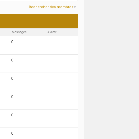
Rechercher des membres
8570
Recherche effectuée en
0.15
secondes.
Messages
Avatar
0
0
0
0
0
0