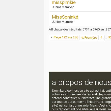
misspimkie
Junior Member
MissSoninké
Junior Member
Affichage des résultats 5731 à 5760 sur 85
Page 192 sur 286
...
9
Première
a propos de nou
Soninkara.com est un site qui est fait e
volontés soucieuses de l'interêt de promou
entend constituer, sur Internet, une gra
sur tout ce qui concerne l'histoire, la langu
site) est sur la bonne voie. Mais, c'est si
plus rapidement possible. Aussi, nous so