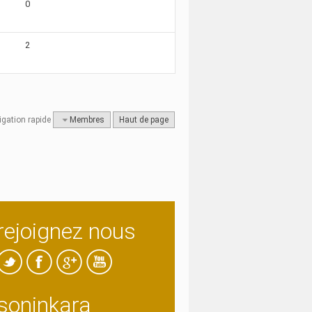
0
2
igation rapide
Membres
Haut de page
rejoignez nous
soninkara