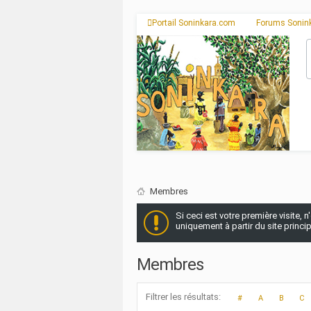
Portail Soninkara.com
Forums Sonin
Membres
Si ceci est votre première visite, 
uniquement à partir du site princi
Membres
Filtrer les résultats
#
A
B
C