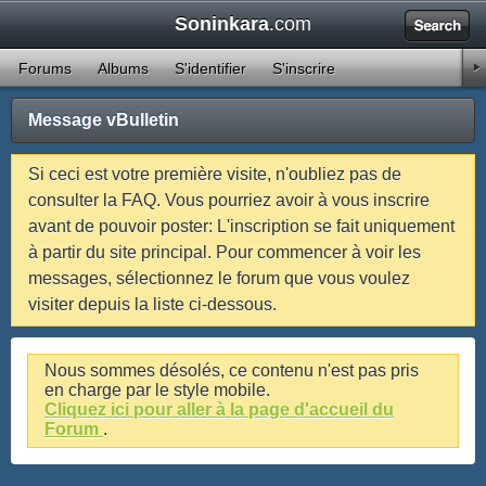
Soninkara
.com
1
2
3
4
5
6
7
8
9
10
11
12
13
14
15
16
17
18
19
20
21
22
23
24
25
26
27
28
29
30
31
32
33
34
35
36
37
38
39
40
41
42
43
44
45
46
47
48
Forums
Albums
S'identifier
S'inscrire
49
50
51
52
53
54
55
56
57
58
59
60
61
62
63
64
65
66
67
68
69
70
71
Message vBulletin
Si ceci est votre première visite, n'oubliez pas de
consulter la FAQ. Vous pourriez avoir à vous inscrire
avant de pouvoir poster: L'inscription se fait uniquement
à partir du site principal. Pour commencer à voir les
messages, sélectionnez le forum que vous voulez
visiter depuis la liste ci-dessous.
Nous sommes désolés, ce contenu n'est pas pris
en charge par le style mobile.
Cliquez ici pour aller à la page d'accueil du
Forum
.