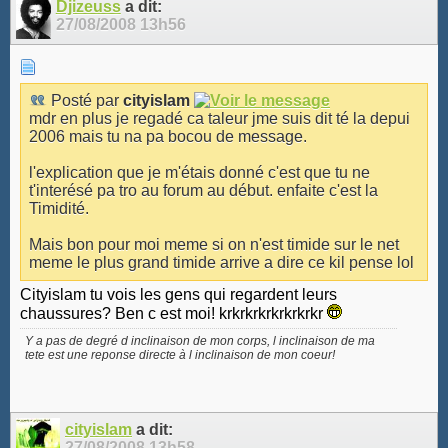
Djizeuss
a dit:
27/08/2008
13h56
Posté par
cityislam
mdr en plus je regadé ca taleur jme suis dit té la depui
2006 mais tu na pa bocou de message.
l'explication que je m'étais donné c'est que tu ne
t'interésé pa tro au forum au début. enfaite c'est la
Timidité.
Mais bon pour moi meme si on n'est timide sur le net
meme le plus grand timide arrive a dire ce kil pense lol
Cityislam tu vois les gens qui regardent leurs
chaussures? Ben c est moi! krkrkrkrkrkrkrkr
Y a pas de degré d inclinaison de mon corps, l inclinaison de ma
tete est une reponse directe à l inclinaison de mon coeur!
cityislam
a dit:
27/08/2008
13h58