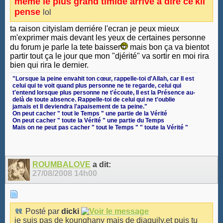
meme le plus grand timide arrive a dire ce
kil
pense
lol
ta raison cityislam derriére l'ecran je peux mieux
m'exprimer mais devant les yeux de certaines personne
du forum je parle la tete baisser
mais bon ça va bientot
partir tout ça le jour que mon "djérité" va sortir en moi rira
bien qui rira le dernier.
‎"Lorsque la peine envahit ton cœur, rappelle-toi d'Allah, car Il est
celui qui te voit quand plus personne ne te regarde, celui qui
t'entend lorsque plus personne ne t'écoute, Il est la Présence au-
delà de toute absence. Rappelle-toi de celui qui ne t'oublie
jamais et Il deviendra l'apaisement de ta peine."
On peut cacher " tout le Temps " une partie de la Vérité
On peut cacher " toute la Vérité " une partie du Temps
Mais on ne peut pas cacher " tout le Temps " " toute la Vérité "
ROUMBALOVE
a dit:
27/08/2008
14h00
Posté par
dicki
je suis pas de kounghany mais de diaguily,et puis tu