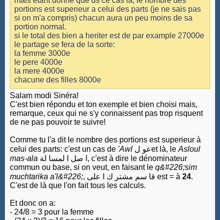
mais etant donne que ds ce cas la, le nombre des
portions est superieur a celui des parts (je ne sais pas
si on m'a compris) chacun aura un peu moins de sa
portion normal.
si le total des bien a heriter est de par example 27000e
le partage se fera de la sorte:
la femme 3000e
le pere 4000e
la mere 4000e
chacune des filles 8000e
Salam modi Sinéra!
C'est bien répondu et ton exemple et bien choisi mais,
remarque, ceux qui ne s'y connaissent pas trop risquent
de ne pas pouvoir te suivre!
Comme tu l'a dit le nombre des portions est superieur à
celui des parts: c'est un cas de
'Awl
عو ل
et là, le
Asloul
mas-ala
ا صل ا لمسا لة
, c'est à dire le dénominateur
commun ou base, si on veut, en faisant le
q&#226;sim
muchtarika a'l&#226;
,
مشتر ك ا على
قا سم
est = à
24
.
C'est de là que l'on fait tous les calculs.
Et donc on a:
- 24/8 = 3 pour la femme