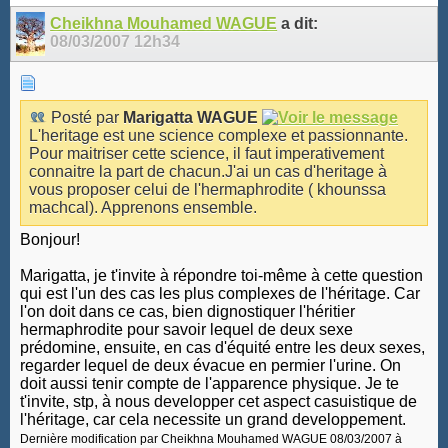
11
12
13
14
15
16
17
18
19
20
Cheikhna Mouhamed WAGUE
a dit:
08/03/2007
12h34
21
22
Posté par
Marigatta WAGUE
L'heritage est une science complexe et passionnante.
Pour maitriser cette science, il faut imperativement
connaitre la part de chacun.J'ai un cas d'heritage à
vous proposer celui de l'hermaphrodite ( khounssa
machcal). Apprenons ensemble.
Bonjour!
Marigatta, je t'invite à répondre toi-même à cette question
qui est l'un des cas les plus complexes de l'héritage. Car
l'on doit dans ce cas, bien dignostiquer l'héritier
hermaphrodite pour savoir lequel de deux sexe
prédomine, ensuite, en cas d'équité entre les deux sexes,
regarder lequel de deux évacue en permier l'urine. On
doit aussi tenir compte de l'apparence physique. Je te
t'invite, stp, à nous developper cet aspect casuistique de
l'héritage, car cela necessite un grand developpement.
Dernière modification par Cheikhna Mouhamed WAGUE 08/03/2007 à