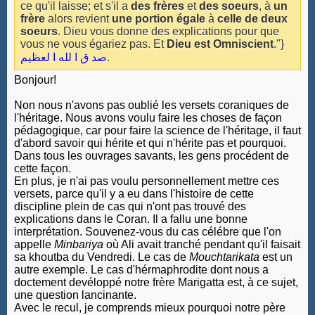
ce qu'il laisse; et s'il a
des frères
et
des soeurs
, à
un
frère
alors revient
une portion égale
à
celle de deux
soeurs
. Dieu vous donne des explications pour que
vous ne vous égariez pas. Et
Dieu est Omniscient
."}
صد ق ا لله ا لعظيم
.
Bonjour!
Non nous n'avons pas oublié les versets coraniques de
l'héritage. Nous avons voulu faire les choses de façon
pédagogique, car pour faire la science de l'héritage, il faut
d'abord savoir qui hérite et qui n'hérite pas et pourquoi.
Dans tous les ouvrages savants, les gens procédent de
cette façon.
En plus, je n'ai pas voulu personnellement mettre ces
versets, parce qu'il y a eu dans l'histoire de cette
discipline plein de cas qui n'ont pas trouvé des
explications dans le Coran. Il a fallu une bonne
interprétation. Souvenez-vous du cas célébre que l'on
appelle
Minbariya
où Ali avait tranché pendant qu'il faisait
sa khoutba du Vendredi. Le cas de
Mouchtarikata
est un
autre exemple. Le cas d'hérmaphrodite dont nous a
doctement devéloppé notre frère Marigatta est, à ce sujet,
une question lancinante.
Avec le recul, je comprends mieux pourquoi notre père