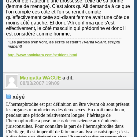
d'avoir été l'auteur d'une grossesse, celle de sa bonne
(femme de menage). C'est alors qu'Ali demanda à ce que
l'on compte ces côte et l'on se rendit compte
qu'effectivement cette soi-disant femme avait une côte de
moins côté gauche. Et donc 'Ali confirma que s'est,
effectivement, le côté masculin qui prédomine et donc il
est considéré comme homme.
"Les paroles s'en vont, les écrits restent"!
/ verba volant, scripta
manent!
http://www.soninkara.com/petitions.html
Marigatta WAGUE
a dit:
08/03/2007
19h09
xéyé
L’hermaphrodite est par définition un être vivant où sont présent
les organes reproducteurs des deux sexes. En droit musulman,
pendant une période relativement longue, l’héritage de
l’hermaphrodite a posé un cas de conscience aux éminents
jurisconsultes. Pour connaître la part de l’hermaphrodite dans
l’héritage, il est impératif de faire une analyse casuistique ; c'est-