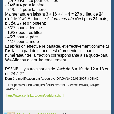
- (24 x 2)/3 = 16 pour les filles
- 24/6 = 4 pour le père
- 24/6 = 4 pour la mère
Maintenant, en faisant 3 + 16 + 4 + 4 =
27
au lieu de
24
,
d'où le
'Awl
. Et donc le
Asloul mas-ala
n'est plus 24 mais,
plutôt, 27 et on obtient:
- 3/27 pour la femme
- 16/27 pour les filles
- 4/27 pour le père
- 4/27 pour la mère
Et après on effectue le partage, et effectivement comme tu
l'as fait, la part de chacun est réprésenté, ici, par le
numérateur de la fraction correspondante à sa quote-part.
Wa-Allahou a'lam. fraternellement.
PS/
NB: Il y a trois sortes de
'Awl;
de 6 à 10, de 12 à 13 et
de 24 à 27
.
Dernière modification par Abdoulaye DIAGANA 12/03/2007 à
03h42
"Les paroles s'en vont, les écrits restent"!
/ verba volant, scripta
manent!
http://www.soninkara.com/petitions.html