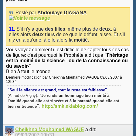
Posté par
Abdoulaye DIAGANA
.
11.
S'il n'y a que
des filles
, même plus de
deux
, à
elles alors
deux tiers
de ce que le défunt laisse. Et s'il
n'y en a qu'une, à elle alors
la moitié
.
Vous voyez comment il est difficile de capter tous ces cas
de figure: c'est pourquoi le Prophète a dit que
"l'héritage
est la moitié de la science - ou de la connaissance ou
du savoir-"
Bien à tout le monde.
Dernière modification par Cheikhna Mouhamed WAGUE 09/03/2007 à
12h34
.
"Seul le silence est grand, tout le reste est faiblesse"
(Alfred de Vigny).
"Je rends un hommage bien mérité à
l'amitié quand elle est sincère et à la parenté quand elle est
"
.
http://smk.eklablog.com/
bien entretenue
Cheikhna Mouhamed WAGUE
a dit:
09/03/2007
10h31