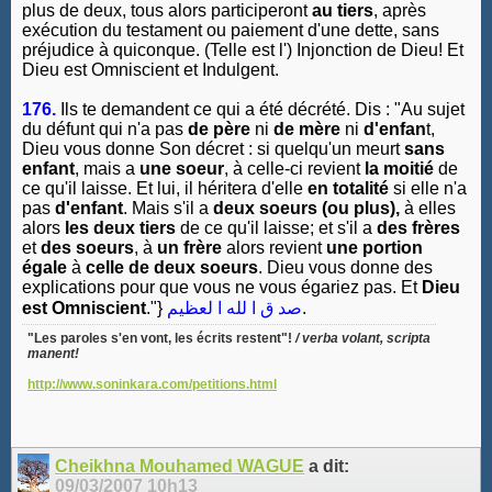
plus de deux, tous alors participeront
au tiers
, après
exécution du testament ou paiement d'une dette, sans
préjudice à quiconque. (Telle est l') Injonction de Dieu! Et
Dieu est Omniscient et Indulgent.
176.
Ils te demandent ce qui a été décrété. Dis : "Au sujet
du défunt qui n'a pas
de père
ni
de mère
ni
d'enfan
t,
Dieu vous donne Son décret : si quelqu'un meurt
sans
enfant
, mais a
une soeur
, à celle-ci revient
la moitié
de
ce qu'il laisse. Et lui, il héritera d'elle
en totalité
si elle n'a
pas
d'enfant
. Mais s'il a
deux soeurs (ou plus),
à elles
alors
les deux tiers
de ce qu'il laisse; et s'il a
des frères
et
des soeurs
, à
un frère
alors revient
une portion
égale
à
celle de deux soeurs
. Dieu vous donne des
explications pour que vous ne vous égariez pas. Et
Dieu
est Omniscient
."}
صد ق ا لله ا لعظيم
.
"Les paroles s'en vont, les écrits restent"!
/ verba volant, scripta
manent!
http://www.soninkara.com/petitions.html
Cheikhna Mouhamed WAGUE
a dit:
09/03/2007
10h13