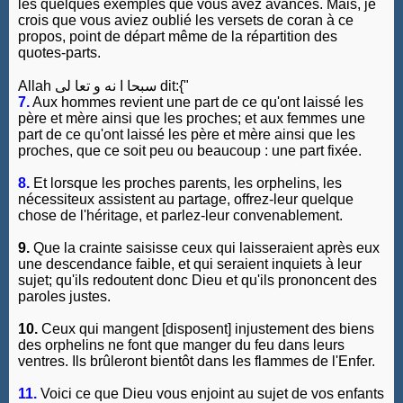
les quelques exemples que vous avez avancés. Mais, je
crois que vous aviez oublié les versets de coran à ce
propos, point de départ même de la répartition des
quotes-parts.
Allah سبحا ا نه و تعا لى dit:{"
7.
Aux hommes revient une part de ce qu'ont laissé les
père et mère ainsi que les proches; et aux femmes une
part de ce qu'ont laissé les père et mère ainsi que les
proches, que ce soit peu ou beaucoup : une part fixée.
8.
Et lorsque les proches parents, les orphelins, les
nécessiteux assistent au partage, offrez-leur quelque
chose de l'héritage, et parlez-leur convenablement.
9.
Que la crainte saisisse ceux qui laisseraient après eux
une descendance faible, et qui seraient inquiets à leur
sujet; qu'ils redoutent donc Dieu et qu'ils prononcent des
paroles justes.
10.
Ceux qui mangent [disposent] injustement des biens
des orphelins ne font que manger du feu dans leurs
ventres. Ils brûleront bientôt dans les flammes de l'Enfer.
11.
Voici ce que Dieu vous enjoint au sujet de vos enfants