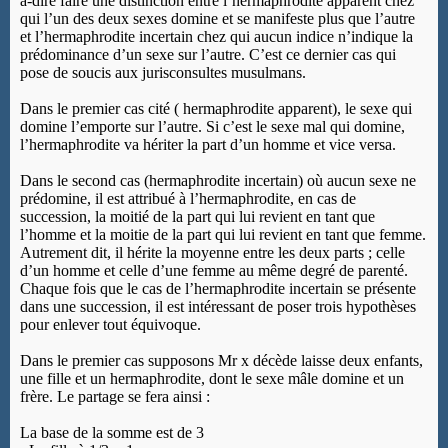
à-dire faire une distinction entre l’hermaphrodite apparent chez
qui l’un des deux sexes domine et se manifeste plus que l’autre
et l’hermaphrodite incertain chez qui aucun indice n’indique la
prédominance d’un sexe sur l’autre. C’est ce dernier cas qui
pose de soucis aux jurisconsultes musulmans.
Dans le premier cas cité ( hermaphrodite apparent), le sexe qui
domine l’emporte sur l’autre. Si c’est le sexe mal qui domine,
l’hermaphrodite va hériter la part d’un homme et vice versa.
Dans le second cas (hermaphrodite incertain) où aucun sexe ne
prédomine, il est attribué à l’hermaphrodite, en cas de
succession, la moitié de la part qui lui revient en tant que
l’homme et la moitie de la part qui lui revient en tant que femme.
Autrement dit, il hérite la moyenne entre les deux parts ; celle
d’un homme et celle d’une femme au même degré de parenté.
Chaque fois que le cas de l’hermaphrodite incertain se présente
dans une succession, il est intéressant de poser trois hypothèses
pour enlever tout équivoque.
Dans le premier cas supposons Mr x décède laisse deux enfants,
une fille et un hermaphrodite, dont le sexe mâle domine et un
frère. Le partage se fera ainsi :
La base de la somme est de 3