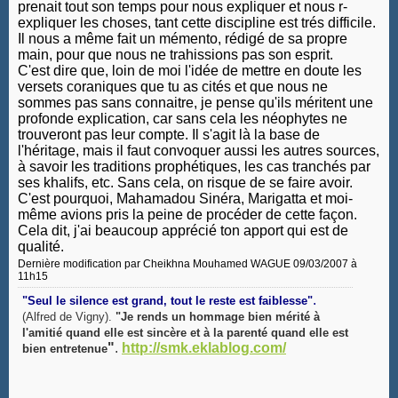
prenait tout son temps pour nous expliquer et nous r-
expliquer les choses, tant cette discipline est trés difficile.
Il nous a même fait un mémento, rédigé de sa propre
main, pour que nous ne trahissions pas son esprit.
C'est dire que, loin de moi l'idée de mettre en doute les
versets coraniques que tu as cités et que nous ne
sommes pas sans connaitre, je pense qu'ils méritent une
profonde explication, car sans cela les néophytes ne
trouveront pas leur compte. Il s'agit là la base de
l'héritage, mais il faut convoquer aussi les autres sources,
à savoir les traditions prophétiques, les cas tranchés par
ses khalifs, etc. Sans cela, on risque de se faire avoir.
C'est pourquoi, Mahamadou Sinéra, Marigatta et moi-
même avions pris la peine de procéder de cette façon.
Cela dit, j'ai beaucoup apprécié ton apport qui est de
qualité.
Dernière modification par Cheikhna Mouhamed WAGUE 09/03/2007 à
11h15
.
"Seul le silence est grand, tout le reste est faiblesse"
(Alfred de Vigny).
"Je rends un hommage bien mérité à
l'amitié quand elle est sincère et à la parenté quand elle est
"
.
http://smk.eklablog.com/
bien entretenue