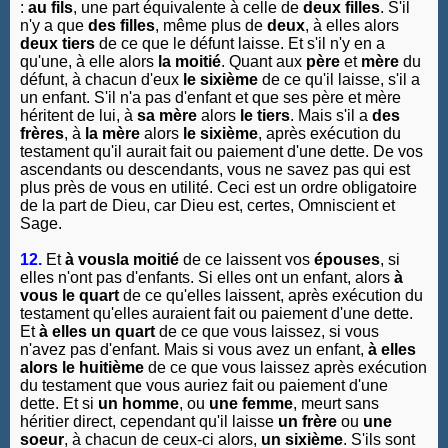
:
au fils
, une part équivalente à celle de
deux filles
. S'il
n'y a que
des filles
, même plus de
deux
, à elles alors
deux tiers
de ce que le défunt laisse. Et s'il n'y en a
qu'une, à elle alors
la moitié
. Quant aux
père
et
mère
du
défunt, à chacun d'eux
le sixième
de ce qu'il laisse, s'il a
un enfant. S'il n'a pas d'enfant et que ses père et mère
héritent de lui, à
sa mère
alors
le tiers
. Mais s'il a
des
frères
, à
la mère
alors
le sixième
, après exécution du
testament qu'il aurait fait ou paiement d'une dette. De vos
ascendants ou descendants, vous ne savez pas qui est
plus près de vous en utilité. Ceci est un ordre obligatoire
de la part de Dieu, car Dieu est, certes, Omniscient et
Sage.
12.
Et
à vousla moitié
de ce laissent vos
épouses
, si
elles n'ont pas d'enfants. Si elles ont un enfant, alors
à
vous le quart
de ce qu'elles laissent, après exécution du
testament qu'elles auraient fait ou paiement d'une dette.
Et
à elles un quart
de ce que vous laissez, si vous
n'avez pas d'enfant. Mais si vous avez un enfant,
à elles
alors
le huitième
de ce que vous laissez après exécution
du testament que vous auriez fait ou paiement d'une
dette. Et si
un homme
, ou
une femme
, meurt sans
héritier direct, cependant qu'il laisse
un frère
ou
une
soeur
, à chacun de ceux-ci alors,
un sixième
. S'ils sont