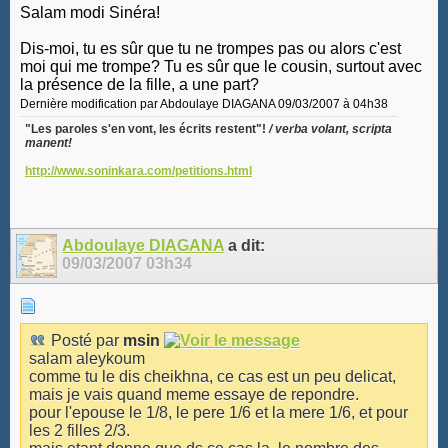
Salam modi Sinéra!
Dis-moi, tu es sûr que tu ne trompes pas ou alors c'est
moi qui me trompe? Tu es sûr que le cousin, surtout avec
la présence de la fille, a une part?
Dernière modification par Abdoulaye DIAGANA 09/03/2007 à
04h38
"Les paroles s'en vont, les écrits restent"!
/ verba volant, scripta
manent!
http://www.soninkara.com/petitions.html
Abdoulaye DIAGANA
a dit:
09/03/2007
03h34
Posté par
msin
salam aleykoum
comme tu le dis cheikhna, ce cas est un peu delicat,
mais je vais quand meme essaye de repondre.
pour l'epouse le 1/8, le pere 1/6 et la mere 1/6, et pour
les 2 filles 2/3.