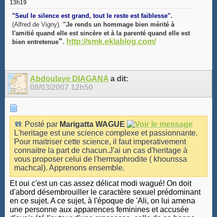
13h19
.
"Seul le silence est grand, tout le reste est faiblesse"
(Alfred de Vigny).
"Je rends un hommage bien mérité à
l'amitié quand elle est sincère et à la parenté quand elle est
"
.
http://smk.eklablog.com/
bien entretenue
Abdoulaye DIAGANA
a dit:
08/03/2007
12h50
Posté par
Marigatta WAGUE
L'heritage est une science complexe et passionnante.
Pour maitriser cette science, il faut imperativement
connaitre la part de chacun.J'ai un cas d'heritage à
vous proposer celui de l'hermaphrodite ( khounssa
machcal). Apprenons ensemble.
Et oui c'est un cas assez délicat modi wagué! On doit
d'abord désembrouiller le caractère sexuel prédominant
en ce sujet. A ce sujet, à l'époque de 'Ali, on lui amena
une personne aux apparences feminines et accusée