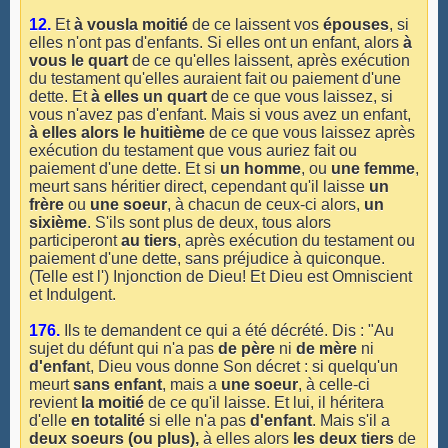
12.
Et
à vousla moitié
de ce laissent vos
épouses
, si
elles n'ont pas d'enfants. Si elles ont un enfant, alors
à
vous le quart
de ce qu'elles laissent, après exécution
du testament qu'elles auraient fait ou paiement d'une
dette. Et
à elles un quart
de ce que vous laissez, si
vous n'avez pas d'enfant. Mais si vous avez un enfant,
à elles alors
le huitième
de ce que vous laissez après
exécution du testament que vous auriez fait ou
paiement d'une dette. Et si
un homme
, ou
une femme
,
meurt sans héritier direct, cependant qu'il laisse
un
frère
ou
une soeur
, à chacun de ceux-ci alors,
un
sixième
. S'ils sont plus de deux, tous alors
participeront
au tiers
, après exécution du testament ou
paiement d'une dette, sans préjudice à quiconque.
(Telle est l') Injonction de Dieu! Et Dieu est Omniscient
et Indulgent.
176.
Ils te demandent ce qui a été décrété. Dis : "Au
sujet du défunt qui n'a pas
de père
ni
de mère
ni
d'enfan
t, Dieu vous donne Son décret : si quelqu'un
meurt
sans enfant
, mais a
une soeur
, à celle-ci
revient
la moitié
de ce qu'il laisse. Et lui, il héritera
d'elle
en totalité
si elle n'a pas
d'enfant
. Mais s'il a
deux soeurs (ou plus),
à elles alors
les deux tiers
de