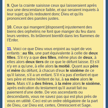
9.
Que la crainte saisisse ceux qui laisseraient après
eux une descendance faible, et qui seraient inquiets à
leur sujet; qu'ils redoutent donc Dieu et qu'ils
prononcent des paroles justes.
10.
Ceux qui mangent [disposent] injustement des
biens des orphelins ne font que manger du feu dans
leurs ventres. Ils brûleront bientôt dans les flammes de
l'Enfer.
11.
Voici ce que Dieu vous enjoint au sujet de vos
enfants :
au fils
, une part équivalente à celle de
deux
filles
. S'il n'y a que
des filles
, même plus de
deux
, à
elles alors
deux tiers
de ce que le défunt laisse. Et s'il
n'y en a qu'une, à elle alors
la moitié
. Quant aux
père
et
mère
du défunt, à chacun d'eux
le sixième
de ce
qu'il laisse, s'il a un enfant. S'il n'a pas d'enfant et que
ses père et mère héritent de lui, à
sa mère
alors
le
tiers
. Mais s'il a
des frères
, à
la mère
alors
le sixième
,
après exécution du testament qu'il aurait fait ou
paiement d'une dette. De vos ascendants ou
descendants, vous ne savez pas qui est plus près de
vous en utilité. Ceci est un ordre obligatoire de la part
de Dieu, car Dieu est, certes, Omniscient et Sage.