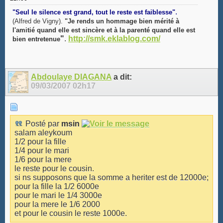
.
"Seul le silence est grand, tout le reste est faiblesse"
(Alfred de Vigny).
"Je rends un hommage bien mérité à
l'amitié quand elle est sincère et à la parenté quand elle est
"
.
http://smk.eklablog.com/
bien entretenue
Abdoulaye DIAGANA
a dit:
09/03/2007
02h17
Posté par
msin
salam aleykoum
1/2 pour la fille
1/4 pour le mari
1/6 pour la mere
le reste pour le cousin.
si ns supposons que la somme a heriter est de 12000e;
pour la fille la 1/2 6000e
pour le mari le 1/4 3000e
pour la mere le 1/6 2000
et pour le cousin le reste 1000e.