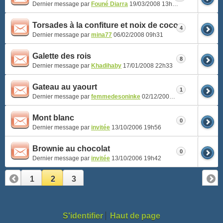
Dernier message par
Founé Diarra
19/03/2008
13h59
Torsades à la confiture et noix de coco
4
Dernier message par
mina77
06/02/2008
09h31
Galette des rois
8
Dernier message par
Khadihaby
17/01/2008
22h33
Gateau au yaourt
1
Dernier message par
femmedesoninke
02/12/2007
14h01
Mont blanc
0
Dernier message par
invitée
13/10/2006
19h56
Brownie au chocolat
0
Dernier message par
invitée
13/10/2006
19h42
1
2
3
S'identifier
Haut de page