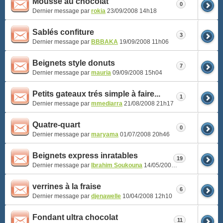
Mousse au chocolat
0
Dernier message par
rokia
23/09/2008
14h18
Sablés confiture
3
Dernier message par
BBBAKA
19/09/2008
11h06
Beignets style donuts
7
Dernier message par
mauria
09/09/2008
15h04
Petits gateaux trés simple à faire...
1
Dernier message par
mmediarra
21/08/2008
21h17
Quatre-quart
0
Dernier message par
maryama
01/07/2008
20h46
Beignets express inratables
19
Dernier message par
Ibrahim Soukouna
14/05/2008
19h37
verrines à la fraise
6
Dernier message par
djenawelle
10/04/2008
12h10
Fondant ultra chocolat
11