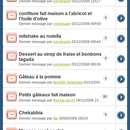
Dernier message par
soromaaly
05/12/2008
11h27
confiture fait maison a l'abricot et
0
l'huile d'olive
Dernier message par
soromaaly
05/12/2008
00h59
milshake au nutella
0
Dernier message par
soromaaly
05/12/2008
00h44
Dessert au sirop de fraise et bonbons
0
tagada
Dernier message par
soromaaly
05/12/2008
00h39
Gâteau à la pomme
4
Dernier message par
Ibrahim Soukouna
02/12/2008
14h52
Petits gâteaux fait maison
10
Dernier message par
Rockia-du-93
28/11/2008
22h42
Chekabbia
5
Dernier message par
dia
30/09/2008
20h23