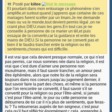
Posté par
kiitee
Et pourtant dans mon entourage ce phénomène s'en
amplifie,et surtout quand j'apprens que certaine de ces
mariages furent sceller par un Imam.Je me demande
mais ou va le monde,tout devient permis légal ,on ne
craint plus DIEU,mais les gens.En tout cas je ne
conseille à personne de ce marier un tél,et puis
essayai de la convertir,car la guidance et entre les
mains de DIEU.Si la personne ne se converti pas et
bien il te faudra trancher entre ta religion ou tés
sentiments,choses qui est difficille.
Il est vrai que cela devient presque normale, ce qui n'est
pas permis, car nous sommes née dans la religion, il est
vrai que c'est dure d'aimer une personne non
musulmane, mais il faut savoir trancher, un amour peut
être éphémère, alors que notre foi de la religion sera
toujours dans nos coeurs jusqu'au jugement dernier, il
faut savoir faire la part des choes, et même si la personne
que l'on rencontre se convertit, il faut savoir s'il se
convertit pour la religion ou pour l'être-aimé, si jamais
c'est pour l'être-aimé, le jour ou cette personne se
détournera de toi car il n'a plus de sentiments, que feras-
tu ? Tu retourneras auprès de ton seigneur, c'est pour
cela qu'il faut réfléchir énormément ç cela, apprendre à