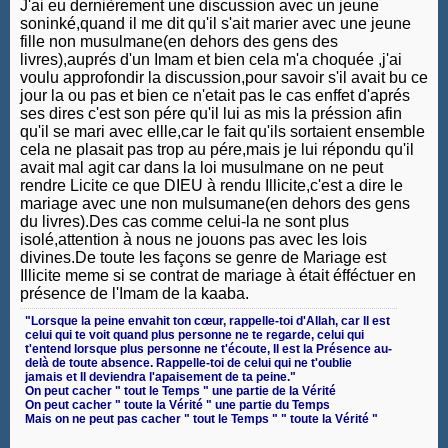
J'ai eu dernièrement une discussion avec un jeune
soninké,quand il me dit qu'il s'ait marier avec une jeune
fille non musulmane(en dehors des gens des
livres),auprés d'un Imam et bien cela m'a choquée ,j'ai
voulu approfondir la discussion,pour savoir s'il avait bu ce
jour la ou pas et bien ce n'etait pas le cas enffet d'aprés
ses dires c'est son pére qu'il lui as mis la préssion afin
qu'il se mari avec ellle,car le fait qu'ils sortaient ensemble
cela ne plasait pas trop au pére,mais je lui répondu qu'il
avait mal agit car dans la loi musulmane on ne peut
rendre Licite ce que DIEU à rendu Illicite,c'est a dire le
mariage avec une non mulsumane(en dehors des gens
du livres).Des cas comme celui-la ne sont plus
isolé,attention à nous ne jouons pas avec les lois
divines.De toute les façons se genre de Mariage est
Illicite meme si se contrat de mariage à était éfféctuer en
présence de l'Imam de la kaaba.
‎"Lorsque la peine envahit ton cœur, rappelle-toi d'Allah, car Il est
celui qui te voit quand plus personne ne te regarde, celui qui
t'entend lorsque plus personne ne t'écoute, Il est la Présence au-
delà de toute absence. Rappelle-toi de celui qui ne t'oublie
jamais et Il deviendra l'apaisement de ta peine."
On peut cacher " tout le Temps " une partie de la Vérité
On peut cacher " toute la Vérité " une partie du Temps
Mais on ne peut pas cacher " tout le Temps " " toute la Vérité "