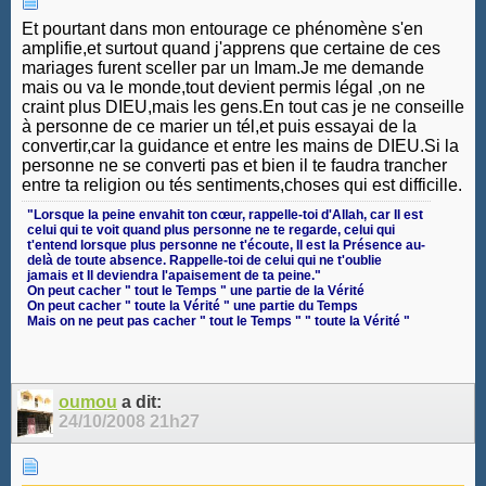
Et pourtant dans mon entourage ce phénomène s'en
amplifie,et surtout quand j'apprens que certaine de ces
mariages furent sceller par un Imam.Je me demande
mais ou va le monde,tout devient permis légal ,on ne
craint plus DIEU,mais les gens.En tout cas je ne conseille
à personne de ce marier un tél,et puis essayai de la
convertir,car la guidance et entre les mains de DIEU.Si la
personne ne se converti pas et bien il te faudra trancher
entre ta religion ou tés sentiments,choses qui est difficille.
‎"Lorsque la peine envahit ton cœur, rappelle-toi d'Allah, car Il est
celui qui te voit quand plus personne ne te regarde, celui qui
t'entend lorsque plus personne ne t'écoute, Il est la Présence au-
delà de toute absence. Rappelle-toi de celui qui ne t'oublie
jamais et Il deviendra l'apaisement de ta peine."
On peut cacher " tout le Temps " une partie de la Vérité
On peut cacher " toute la Vérité " une partie du Temps
Mais on ne peut pas cacher " tout le Temps " " toute la Vérité "
oumou
a dit:
24/10/2008
21h27