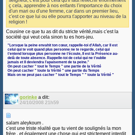
seigneur, c'est pour cela qu'il faut réfléchir énormément
ç cela, apprendre à nos enfants l'importance du choix
d'un mari ou d'une femme, car dans un premier lieu,
c'est ce que lui ou elle pourra t'apporter au niveau de la
religion !
Cousine ce que tu as dit du stricte vérité,mais c'est la
société qui veut cela sinon tu es hors-jeu.
‎"Lorsque la peine envahit ton cœur, rappelle-toi d'Allah, car Il est
celui qui te voit quand plus personne ne te regarde, celui qui
t'entend lorsque plus personne ne t'écoute, Il est la Présence au-
delà de toute absence. Rappelle-toi de celui qui ne t'oublie
jamais et Il deviendra l'apaisement de ta peine."
On peut cacher " tout le Temps " une partie de la Vérité
On peut cacher " toute la Vérité " une partie du Temps
Mais on ne peut pas cacher " tout le Temps " " toute la Vérité "
gorinke
a dit:
24/10/2008
21h59
salam aleykoum .
c'est une triste réalité que tu vient de soulignés la mon
frère , et également une chose qui est strictement interdit