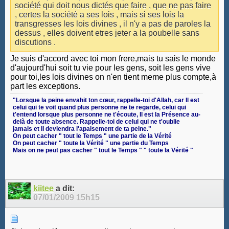
société qui doit nous dictés que faire , que ne pas faire
, certes la société a ses lois , mais si ses lois la
transgresses les lois divines , il n'y a pas de paroles la
dessus , elles doivent etres jeter a la poubelle sans
discutions .
Je suis d'accord avec toi mon frere,mais tu sais le monde
d'aujourd'hui soit tu vie pour les gens, soit les gens vive
pour toi,les lois divines on n'en tient meme plus compte,à
part les exceptions.
‎"Lorsque la peine envahit ton cœur, rappelle-toi d'Allah, car Il est
celui qui te voit quand plus personne ne te regarde, celui qui
t'entend lorsque plus personne ne t'écoute, Il est la Présence au-
delà de toute absence. Rappelle-toi de celui qui ne t'oublie
jamais et Il deviendra l'apaisement de ta peine."
On peut cacher " tout le Temps " une partie de la Vérité
On peut cacher " toute la Vérité " une partie du Temps
Mais on ne peut pas cacher " tout le Temps " " toute la Vérité "
kiitee
a dit:
07/01/2009
15h15