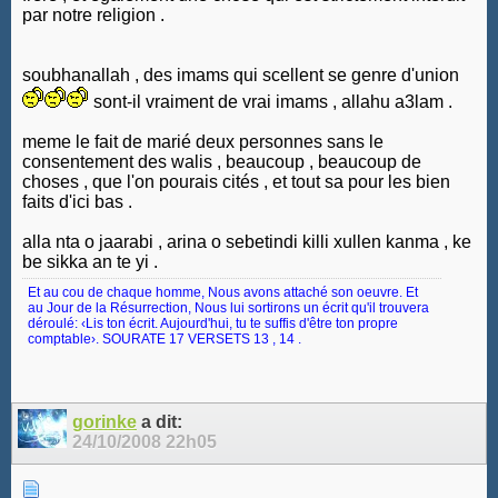
par notre religion .
soubhanallah , des imams qui scellent se genre d'union
sont-il vraiment de vrai imams , allahu a3lam .
meme le fait de marié deux personnes sans le
consentement des walis , beaucoup , beaucoup de
choses , que l'on pourais cités , et tout sa pour les bien
faits d'ici bas .
alla nta o jaarabi , arina o sebetindi killi xullen kanma , ke
be sikka an te yi .
Et au cou de chaque homme, Nous avons attaché son oeuvre. Et
au Jour de la Résurrection, Nous lui sortirons un écrit qu'il trouvera
déroulé: ‹Lis ton écrit. Aujourd'hui, tu te suffis d'être ton propre
comptable›. SOURATE 17 VERSETS 13 , 14 .
gorinke
a dit:
24/10/2008
22h05