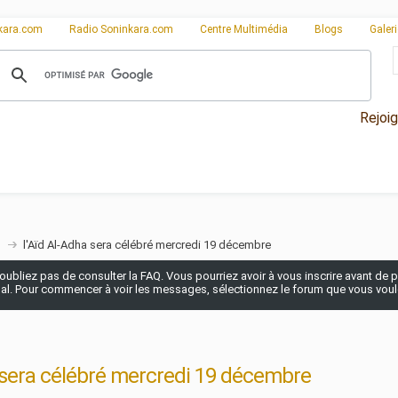
kara.com
Radio Soninkara.com
Centre Multimédia
Blogs
Galer
Rejoi
n
l'Aïd Al-Adha sera célébré mercredi 19 décembre
n'oubliez pas de consulter la FAQ. Vous pourriez avoir à vous inscrire avant de po
pal. Pour commencer à voir les messages, sélectionnez le forum que vous voulez
a sera célébré mercredi 19 décembre