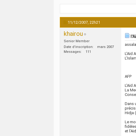
11/12/2007,
22h21
khairou
l'A
Senior Member
assal
Date d'inscription
mars 2007
Messages
111
L'Aïd 
L'Isla
AFP
L'Aïd 
La Mec
Consei
Dans u
précis
Hidja 
Le mom
fidèle
et l'A