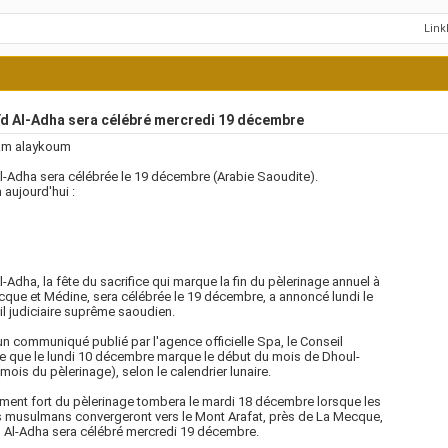
Lin
ïd Al-Adha sera célébré mercredi 19 décembre
am alaykoum
Al-Adha sera célébrée le 19 décembre (Arabie Saoudite).
m aujourd'hui :
Al-Adha, la fête du sacrifice qui marque la fin du pèlerinage annuel à
que et Médine, sera célébrée le 19 décembre, a annoncé lundi le
l judiciaire suprême saoudien.
n communiqué publié par l'agence officielle Spa, le Conseil
e que le lundi 10 décembre marque le début du mois de Dhoul-
(mois du pèlerinage), selon le calendrier lunaire.
ent fort du pèlerinage tombera le mardi 18 décembre lorsque les
s musulmans convergeront vers le Mont Arafat, près de La Mecque,
ïd Al-Adha sera célébré mercredi 19 décembre.