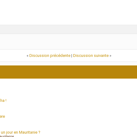
«
Discussion précédente
|
Discussion suivante
»
ha !
ere
 un jour en Mauritanie ?
uritanie