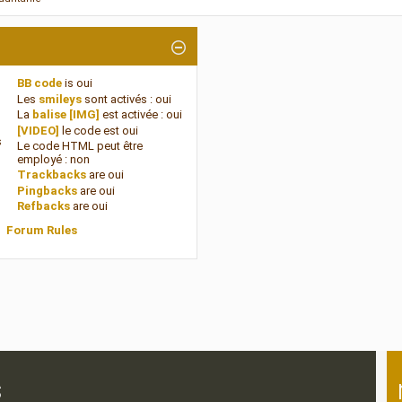
BB code
is
oui
Les
smileys
sont activés :
oui
La
balise [IMG]
est activée :
oui
[VIDEO]
le code est
oui
s
Le code HTML peut être
employé :
non
Trackbacks
are
oui
Pingbacks
are
oui
Refbacks
are
oui
Forum Rules
s