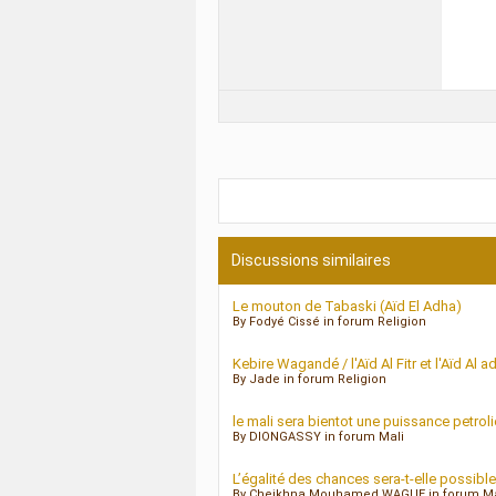
Discussions similaires
Le mouton de Tabaski (Aïd El Adha)
By Fodyé Cissé in forum Religion
Kebire Wagandé / l'Aïd Al Fitr et l'Aïd Al ad
By Jade in forum Religion
le mali sera bientot une puissance petroli
By DIONGASSY in forum Mali
L’égalité des chances sera-t-elle possible
By Cheikhna Mouhamed WAGUE in forum Ma