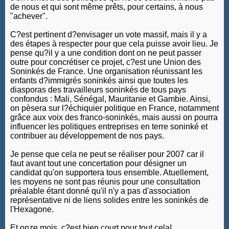
de nous et qui sont même prêts, pour certains, à nous
"achever".
C?est pertinent d?envisager un vote massif, mais il y a
des étapes à respecter pour que cela puisse avoir lieu. Je
pense qu?il y a une condition dont on ne peut passer
outre pour concrétiser ce projet, c?est une Union des
Soninkés de France. Une organisation réunissant les
enfants d?immigrés soninkés ainsi que toutes les
diasporas des travailleurs soninkés de tous pays
confondus : Mali, Sénégal, Mauritanie et Gambie. Ainsi,
on pèsera sur l?échiquier politique en France, notamment
grâce aux voix des franco-soninkés, mais aussi on pourra
influencer les politiques entreprises en terre soninké et
contribuer au développement de nos pays.
Je pense que cela ne peut se réaliser pour 2007 car il
faut avant tout une concertation pour désigner un
candidat qu'on supportera tous ensemble. Atuellement,
les moyens ne sont pas réunis pour une consultation
préalable étant donné qu'il n'y a pas d'association
représentative ni de liens solides entre les soninkés de
l'Hexagone.
Et onze mois, c?est bien court pour tout cela!