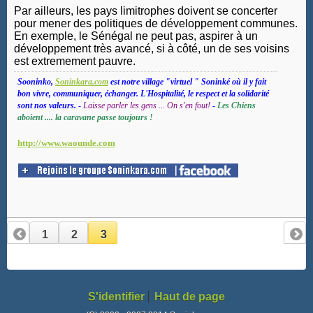
Par ailleurs, les pays limitrophes doivent se concerter
pour mener des politiques de développement communes.
En exemple, le Sénégal ne peut pas, aspirer à un
développement très avancé, si à côté, un de ses voisins
est extremement pauvre.
Sooninko,
Soninkara.com
est notre village "virtuel " Soninké où il y fait
bon vivre, communiquer, échanger. L'Hospitalité, le respect et la solidarité
sont nos valeurs.
-
Laisse parler les gens ... On s'en fout!
-
Les Chiens
aboient .... la caravane passe toujours !
http://www.waounde.com
1
2
3
S'identifier
Haut de page