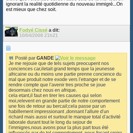
ignorant la realité quotidienne du nouveau immigré...On
est mieux que chez soit.
Fodyé Cissé
a dit:
10/04/2008
21h21
Posté par
GANDE
Je me rejouie que de tels sujets preocupent nos
conciences car,iletait grand temps que la jeunesse
africaine ou du moins une partie prenne concience du
mal que produit notre exode vers l'etranger et de se
rendre compte que l'avenir tres proche se joue
desormais chez nous en afrique.
cela etant,il faut en tirer les causes qui selon
moi,relevent en grande partie de notre comportement
une fois de retour au bercail;cela passe par un
habillement impressionant ,donnant l'allure d'un
richard mais aussi et surtout le manque total d'activité
laborale durant tout le long du sejour de
l'immigres.nous avons pour la plus part tous été
influencés par de tel comportement ,nous fesant croire