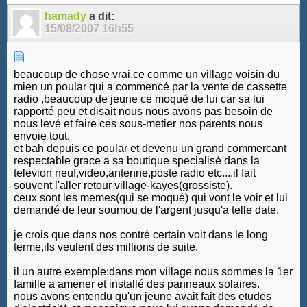
hamady
a dit:
15/08/2007
16h55
beaucoup de chose vrai,ce comme un village voisin du
mien un poular qui a commencé par la vente de cassette
radio ,beaucoup de jeune ce moqué de lui car sa lui
rapporté peu et disait nous nous avons pas besoin de
nous levé et faire ces sous-metier nos parents nous
envoie tout.
et bah depuis ce poular et devenu un grand commercant
respectable grace a sa boutique specialisé dans la
televion neuf,video,antenne,poste radio etc....il fait
souvent l'aller retour village-kayes(grossiste).
ceux sont les memes(qui se moqué) qui vont le voir et lui
demandé de leur soumou de l'argent jusqu'a telle date.
je crois que dans nos contré certain voit dans le long
terme,ils veulent des millions de suite.
il un autre exemple:dans mon village nous sommes la 1er
famille a amener et installé des panneaux solaires.
nous avons entendu qu'un jeune avait fait des etudes