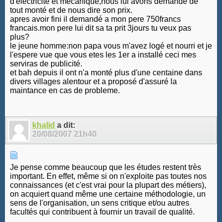
d'electricité et mecanique,nous lui avons demandé de
tout monté et de nous dire son prix.
apres avoir fini il demandé a mon pere 750francs
francais.mon pere lui dit sa ta prit 3jours tu veux pas
plus?
le jeune homme:non papa vous m'avez logé et nourri et je
l'espere vue que vous etes les 1er a installé ceci mes
serviras de publicité.
et bah depuis il ont n'a monté plus d'une centaine dans
divers villages alentour et a proposé d'assuré la
maintance en cas de probleme.
khalid
a dit:
20/08/2007
21h40
Je pense comme beaucoup que les études restent très
important. En effet, même si on n'exploite pas toutes nos
connaissances (et c'est vrai pour la plupart des métiers),
on acquiert quand même une certaine méthodologie, un
sens de l'organisation, un sens critique et/ou autres
facultés qui contribuent à fournir un travail de qualité.