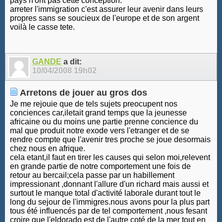
pays n'ont pas cette conception.
arreter l'immigration c'est assurer leur avenir dans leurs
propres sans se soucieux de l'europe et de son argent
voilà le casse tete.
GANDE
a dit:
10/04/2008
19h02
Arretons de jouer au gros dos
Je me rejouie que de tels sujets preocupent nos
conciences car,iletait grand temps que la jeunesse
africaine ou du moins une partie prenne concience du
mal que produit notre exode vers l'etranger et de se
rendre compte que l'avenir tres proche se joue desormais
chez nous en afrique.
cela etant,il faut en tirer les causes qui selon moi,relevent
en grande partie de notre comportement une fois de
retour au bercail;cela passe par un habillement
impressionant ,donnant l'allure d'un richard mais aussi et
surtout le manque total d'activité laborale durant tout le
long du sejour de l'immigres.nous avons pour la plus part
tous été influencés par de tel comportement ,nous fesant
croire que l'eldorado est de l'autre coté de la mer tout en