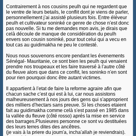
Contrairement à nos cousins peulh qui ne regardent que
le ventre de leurs betails, le conflit dont je viens de parler,
personnellement j'ai assisté plusieurs fois. Entre éléveur
peulh et cultivateur soninké ce genre de chose n'est donc
pas nouvelle. Si tu me demandes mon avis, je dirais que
celà découle de manque de considération du peulh
envers son cousin soninké, pour tout celui qui a vecu en
tout cas au guidimakha ne peu le contesté.
Nous nous souvenons encore pendant les évenements
Sénégal- Mauritanie, ce sont bien les peulh qui venaient
prendre nos troupeaux et les faire traversé à l'autre côté
du fleuve alors que dans ce conflit, les soninko n'en sont
pour rien pourquoi donc être autant victimes.
Il appartient à l'etat de faire la reforme agraire afin que
chacun sache c'est qui est à lui, car nous assistons
malheureusement à nos jours des gens qui s'approprient
des milliers d'hectars sans preuve. Si les choses etaient
fait au guidimakha comme celà s'est passé en 1985 dans
la vallée du fleuve (côté rosso) aprés la mise en service
des barrages.Plusieures personne ce sont vu destituées
des leurs terres dites des ancêtres.
(je vais à la priere du joum'a, incha'allah je reviendrais).