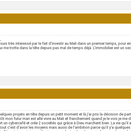
,
 suis très interessé par le fait d'investir au Mali dans un premier temps, pour ens
ui me trotte dans la tête depuis pas mal de temps déjà. L'immobilier est un sec
uelques projets en tête depuis un petit moment et là j'ai pris la décision de part
tôt mon futur mari est allé vivre au Mali et franchement quand je le vois je me d
rt un cybercafé et crée 2 sociétés qui grâce à Dieu marchent bien. La vie qu'il a 
e tout c'est d'avoir les moyens mais aussi de l'ambition parce qu'il y'a quelque