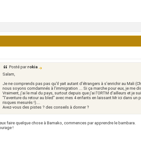
Posté par
rokia
Salam,
Je ne comprends pas pas qu'il yait autant d'étrangers à s'enrichir au Mali (Chi
nous soyons comdamnés à l'immigration .... Si ça marche pour eux, je me di
Vraiment, j'ai le mal du pays, surtout depuis que j'ai l'ORTM d'ailleurs et je s
"l'aventure du retour au bled" avec mes 4 enfants en laissant Mr ici dans un p
risques mesurés !)....
Avez-vous des pistes ? des conseils à donner ?
veux faire quelque chose à Bamako, commences par apprendre le bambara.
urage !