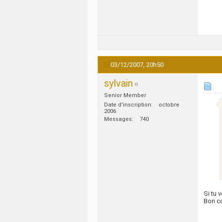
03/12/2007,
20h50
sylvain
Senior Member
Date d'inscription
octobre
2006
Messages
740
Si tu 
Bon co