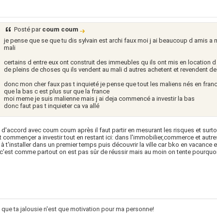
Posté par
coum coum
je pense que se que tu dis sylvain est archi faux moi j ai beaucoup d amis a m
mali
certains d entre eux ont construit des immeubles qu ils ont mis en location d
de pleins de choses qu ils vendent au mali d autres achetent et revendent de
donc mon cher faux pas t inquieté je pense que tout les maliens nés en f
que la bas c est plus sur que la france
moi meme je suis malienne mais j ai deja commencé a investir la bas
donc faut pas t inquieter ca va allé
s d'accord avec coum coum après il faut partir en mesurant les risques et surto
t commençer a investir tout en restant ici: dans l'immobilier,commerce et autre
r à t'installer dans un premier temps puis découvrir la ville car bko en vacance
c'est comme partout on est pas sûr de réussir mais au moin on tente pourquoi
que ta jalousie n'est que motivation pour ma personne!