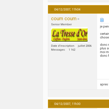
04/12/2007,
11h04
coum coum
Senior Member
je pen
certai
choses
donc m
Date d'inscription
juillet 2006
plus s
Messages
1 162
moi me
donc f
apres 
04/12/2007,
11h30