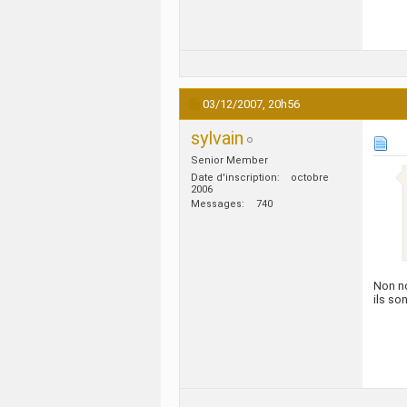
03/12/2007,
20h56
sylvain
Senior Member
Date d'inscription
octobre
2006
Messages
740
Non no
ils so