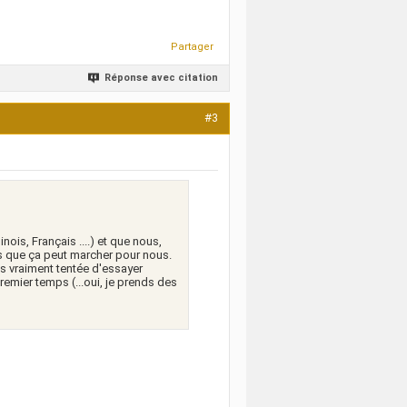
Partager
Réponse avec citation
#3
nois, Français ....) et que nous,
s que ça peut marcher pour nous.
uis vraiment tentée d'essayer
remier temps (...oui, je prends des