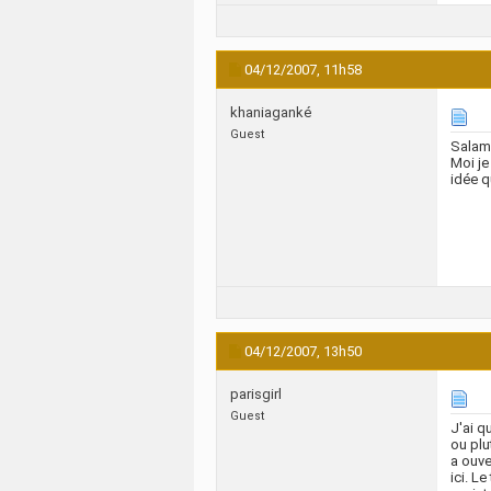
04/12/2007,
11h58
khaniaganké
Guest
Salam
Moi je
idée q
04/12/2007,
13h50
parisgirl
Guest
J'ai q
ou plu
a ouve
ici. L