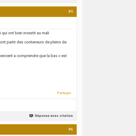
#5
qui ont bien investit au mali
font partir des conteneurs de pleins de
mencent a comprendre que la bas c est
Partager
Réponse avec citation
#6