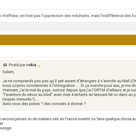
i m'effraie, ce n'est pas l'oppression des méchants, mais l'indifférence des bo
Posté par
rokia
Salam,
Je ne comprends pas pas qu'il yait autant d'étrangers à s'enrichir au Mali (Chi
nous soyons comdamnés à l'immigration .... Si ça marche pour eux, je me di
Vraiment, j'ai le mal du pays, surtout depuis que j'ai l'ORTM d'ailleurs et je s
"l'aventure du retour au bled" avec mes 4 enfants en laissant Mr ici dans un p
risques mesurés !)....
Avez-vous des pistes ? des conseils à donner ?
ai encore jamais vu de maliens nés en France investir ou faire quelque chose au
er
ourage