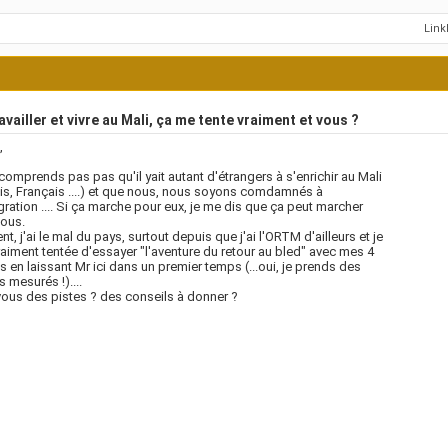
Lin
vailler et vivre au Mali, ça me tente vraiment et vous ?
,
comprends pas pas qu'il yait autant d'étrangers à s'enrichir au Mali
is, Français ....) et que nous, nous soyons comdamnés à
gration .... Si ça marche pour eux, je me dis que ça peut marcher
nous.
nt, j'ai le mal du pays, surtout depuis que j'ai l'ORTM d'ailleurs et je
raiment tentée d'essayer "l'aventure du retour au bled" avec mes 4
s en laissant Mr ici dans un premier temps (...oui, je prends des
s mesurés !)....
ous des pistes ? des conseils à donner ?