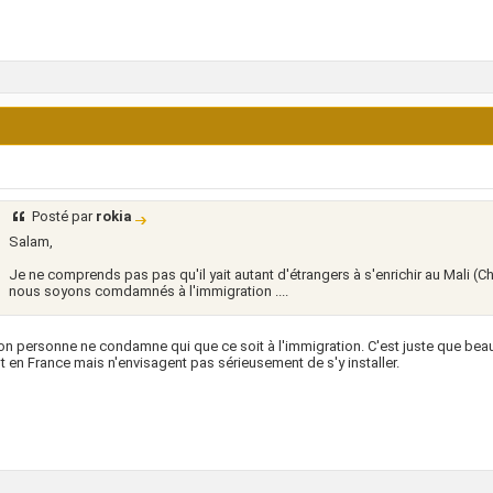
Posté par
rokia
Salam,
Je ne comprends pas pas qu'il yait autant d'étrangers à s'enrichir au Mali (Chi
nous soyons comdamnés à l'immigration ....
n personne ne condamne qui que ce soit à l'immigration. C'est juste que beau
nt en France mais n'envisagent pas sérieusement de s'y installer.