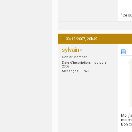
"Ce qu
03/12/2007,
20h49
sylvain
Senior Member
Date d'inscription
octobre
2006
Messages
740
Moi j'
march
Bon c