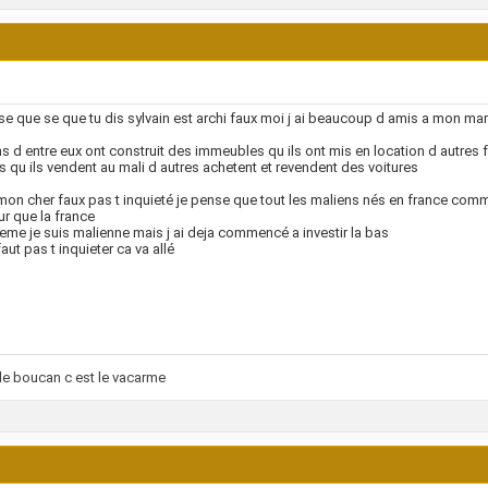
se que se que tu dis sylvain est archi faux moi j ai beaucoup d amis a mon mari 
ns d entre eux ont construit des immeubles qu ils ont mis en location d autres 
 qu ils vendent au mali d autres achetent et revendent des voitures
on cher faux pas t inquieté je pense que tout les maliens nés en france com
ur que la france
me je suis malienne mais j ai deja commencé a investir la bas
aut pas t inquieter ca va allé
le boucan c est le vacarme