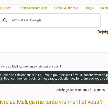
kara.com
Radio Soninkara.com
Centre Multimédia
Blogs
Galer
Rejoi
t vivre au Mali, ça me tente vraiment et vous ?
n'oubliez pas de consulter la FAQ. Vous pourriez avoir à vous inscrire avant de po
pal. Pour commencer à voir les messages, sélectionnez le forum que vous voulez
Affichage des résultats 1 à 10 sur 46
vivre au Mali, ça me tente vraiment et vous ?