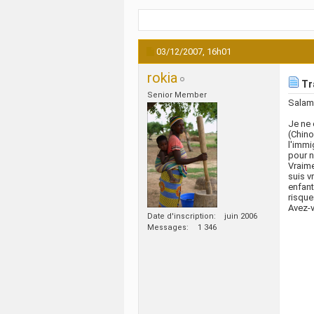
03/12/2007,
16h01
rokia
Tra
Senior Member
Salam
Je ne 
(Chino
l'immi
pour 
Vraime
suis v
enfant
risque
Avez-v
Date d'inscription
juin 2006
Messages
1 346