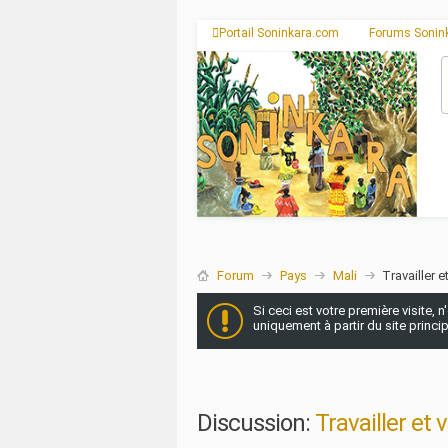
Portail Soninkara.com
Forums Sonin
Forum
Pays
Mali
Travailler e
Si ceci est votre première visite, 
uniquement à partir du site princi
Discussion:
Travailler et 