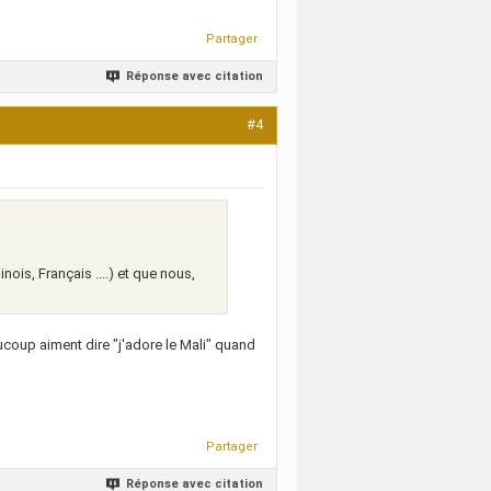
Partager
Réponse avec citation
#4
nois, Français ....) et que nous,
coup aiment dire "j'adore le Mali" quand
Partager
Réponse avec citation