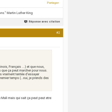
Partager
ns." Martin Luther King
Réponse avec citation
#2
nois, Français ....) et que nous,
s que ça peut marcher pour nous.
uis vraiment tentée d'essayer
remier temps (...oui, je prends des
 Mali mais qui sait ça peut peut etre