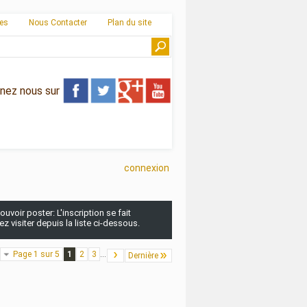
ies
Nous Contacter
Plan du site
gnez nous sur
connexion
uvoir poster: L'inscription se fait
 visiter depuis la liste ci-dessous.
Page 1 sur 5
1
2
3
...
Dernière