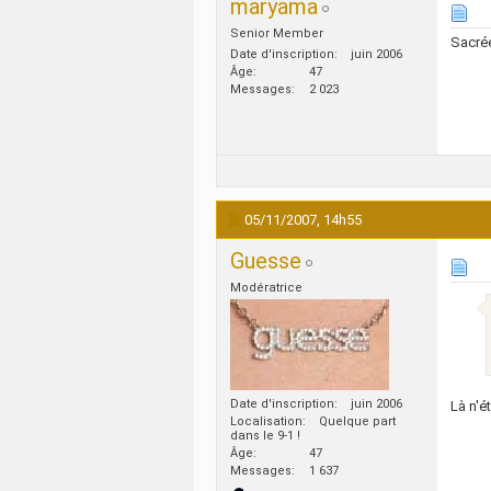
maryama
Senior Member
Sacré
Date d'inscription
juin 2006
Âge
47
Messages
2 023
05/11/2007,
14h55
Guesse
Modératrice
Date d'inscription
juin 2006
Là n'é
Localisation
Quelque part
dans le 9-1 !
Âge
47
Messages
1 637