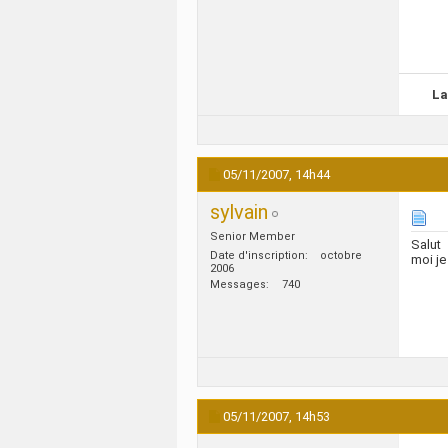
La
05/11/2007,
14h44
sylvain
Senior Member
Salut
Date d'inscription
octobre
moi je
2006
Messages
740
05/11/2007,
14h53