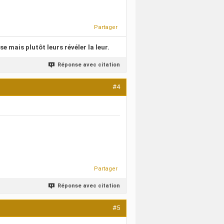
Partager
se mais plutôt leurs révéler la leur.
Réponse avec citation
#4
Partager
Réponse avec citation
#5