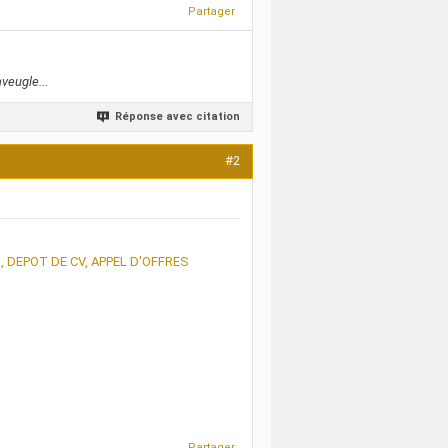
Partager
veugle...
Réponse avec citation
#2
, DEPOT DE CV, APPEL D'OFFRES
Partager