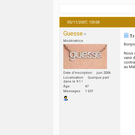
05/11/2007,
13h58
Guesse
Tra
Modératrice
Bonjou
Nous c
venir 
contra
au Mal
Date d'inscription
juin 2006
Localisation
Quelque part
dans le 9-1 !
Âge
47
Messages
1 637