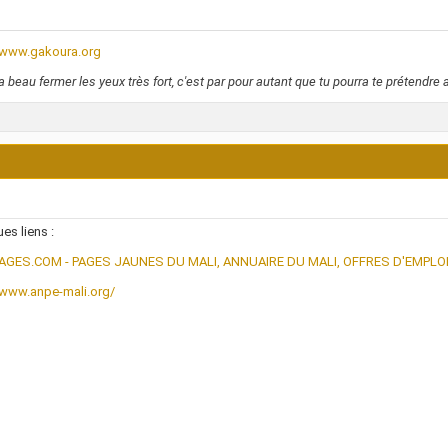
//www.gakoura.org
a beau fermer les yeux très fort, c'est par pour autant que tu pourra te prétendre a
es liens :
AGES.COM - PAGES JAUNES DU MALI, ANNUAIRE DU MALI, OFFRES D'EMPLOI
/www.anpe-mali.org/