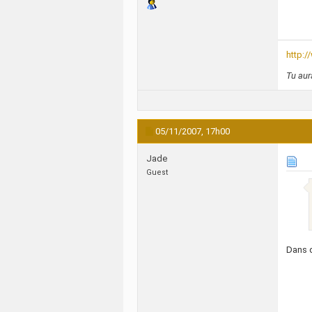
http:
Tu aur
05/11/2007,
17h00
Jade
Guest
Dans q