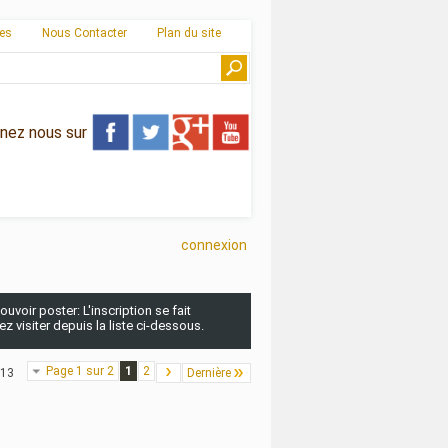
ies
Nous Contacter
Plan du site
gnez nous sur
connexion
uvoir poster: L'inscription se fait
 visiter depuis la liste ci-dessous.
Page 1 sur 2
1
2
 13
Dernière