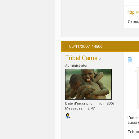
http:
Tu aur
05/11/2007,
14h06
Tribal Cams
Administrator
Date d'inscription
juin 2006
Messages
2 781
L'une 
aussi 
Tcho