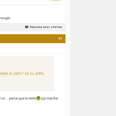
veugle...
Réponse avec citation
#3
EMPLOI, DEPOT DE CV, APPEL
 co ... parce que le reste
(ça marche