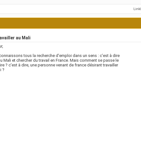
Lin
vailler au Mali
r,
onnaissons tous la recherche d'emploi dans un sens : c'est à dire
du Mali et chercher du travail en France. Mais comment se passe le
ire ? c'est à dire, une personne venant de france désirant travailler
i ?