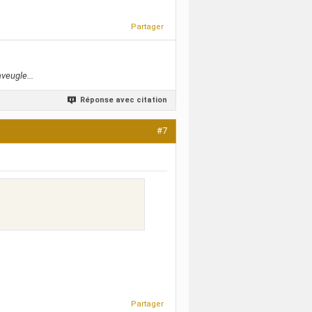
Partager
veugle...
Réponse avec citation
#7
Partager