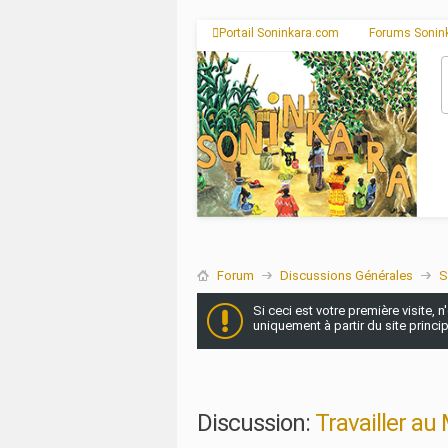
Portail Soninkara.com
Forums Sonin
Forum
Discussions Générales
S
Si ceci est votre première visite, 
uniquement à partir du site princi
Discussion:
Travailler au 