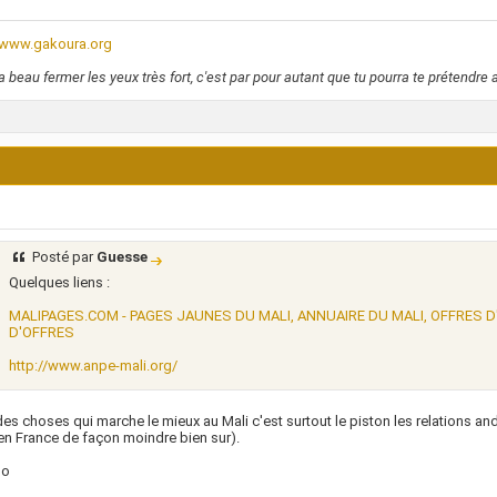
//www.gakoura.org
a beau fermer les yeux très fort, c'est par pour autant que tu pourra te prétendre a
Posté par
Guesse
Quelques liens :
MALIPAGES.COM - PAGES JAUNES DU MALI, ANNUAIRE DU MALI, OFFRES D'
D'OFFRES
http://www.anpe-mali.org/
des choses qui marche le mieux au Mali c'est surtout le piston les relations and
en France de façon moindre bien sur).
oo