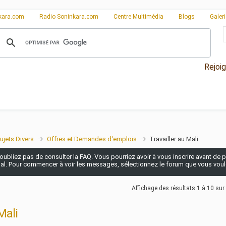
kara.com
Radio Soninkara.com
Centre Multimédia
Blogs
Galer
Rejoi
ujets Divers
Offres et Demandes d'emplois
Travailler au Mali
n'oubliez pas de consulter la FAQ. Vous pourriez avoir à vous inscrire avant de po
pal. Pour commencer à voir les messages, sélectionnez le forum que vous voulez
Affichage des résultats 1 à 10 sur
Mali