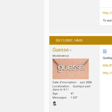
http:
Tu aur
05/11/2007,
14h03
Guesse
Modératrice
Quelqu
MALIP
http:/
Date d'inscription
juin 2006
Localisation
Quelque part
dans le 9-1 !
Âge
47
Messages
1 637