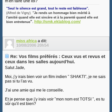
m'en faire une lol?
.
"Seul le silence est grand, tout le reste est faiblesse"
(Alfred de Vigny).
"Je rends un hommage bien mérité à
l'amitié quand elle est sincère et à la parenté quand elle est
"
.
http://smk.eklablog.com/
bien entretenue
miss africa
a dit:
10/08/2006
20h54
Re: Vos films préférés : Ceux vus et revus et
ceux dans les salles aujourd'hui.
Salut Jade,
Moi, j'y irais bien voir un film indien " SHAKTI", je ne sais
pas si tu l'as vu.
J'ai une amie qui me le conseille.
Et je pense que j'y irais voir "mon nom est TOTSI ", es tu
sûr qu'il est bien?