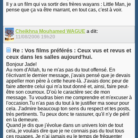
Il y a un film qui va sortir des frères wayans : Little Man, je
pense que ça va être marrant, en tout cas, c'est à voir.
Cheikhna Mouhamed WAGUE
a dit:
11/08/2006
19h20
Re : Vos films préférés : Ceux vus et revus et
ceux dans les salles aujourd'hui.
Bonjour Jade!
Au nom d'Allah, tu ne m'as pas du tout offensé. En
t'écrivant le dernier message, j'avais pensé que je devais
appeller mon père à cette heure-là. J'avais donc peur de
faire attentre celui qui m'a tout donné et, ainsi, faire peut-
être son courroux. D'où le caractère sec de mon
message. Tu voudras bien me comprendre et m'excuser à
l'occasion.Tu n'as pas du tout à te justifier ma soeur pour
cela. J'admire beaucoup ton sens du respect et tes posts,
trés pertinents. Tu peux donc te rassurer, qu'il n'y de péril
en la demeure.
Quand je dis que j'évolue dans un univers loin de tout
cela, je voulais dire que je ne connais pas du tout tous
ces rouages. Je n'ai jamais eu le temps de fréquenter