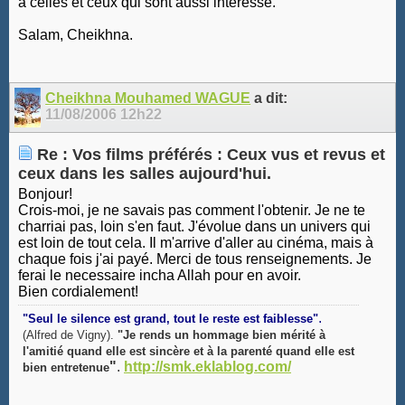
à celles et ceux qui sont aussi intéressé.
Salam, Cheikhna.
Cheikhna Mouhamed WAGUE
a dit:
11/08/2006
12h22
Re : Vos films préférés : Ceux vus et revus et
ceux dans les salles aujourd'hui.
Bonjour!
Crois-moi, je ne savais pas comment l'obtenir. Je ne te
charriai pas, loin s'en faut. J'évolue dans un univers qui
est loin de tout cela. Il m'arrive d'aller au cinéma, mais à
chaque fois j'ai payé. Merci de tous renseignements. Je
ferai le necessaire incha Allah pour en avoir.
Bien cordialement!
.
"Seul le silence est grand, tout le reste est faiblesse"
(Alfred de Vigny).
"Je rends un hommage bien mérité à
l'amitié quand elle est sincère et à la parenté quand elle est
"
.
http://smk.eklablog.com/
bien entretenue