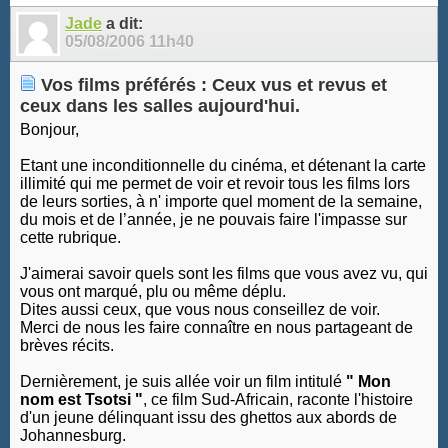
10
11
12
13
14
15
16
17
Jade
a dit:
05/08/2006
11h40
Vos films préférés : Ceux vus et revus et
ceux dans les salles aujourd'hui.
Bonjour,
Etant une inconditionnelle du cinéma, et détenant la carte
illimité qui me permet de voir et revoir tous les films lors
de leurs sorties, à n' importe quel moment de la semaine,
du mois et de l’année, je ne pouvais faire l'impasse sur
cette rubrique.
J'aimerai savoir quels sont les films que vous avez vu, qui
vous ont marqué, plu ou même déplu.
Dites aussi ceux, que vous nous conseillez de voir.
Merci de nous les faire connaître en nous partageant de
brèves récits.
Dernièrement, je suis allée voir un film intitulé
" Mon
nom est Tsotsi "
, ce film Sud-Africain, raconte l'histoire
d'un jeune délinquant issu des ghettos aux abords de
Johannesburg.