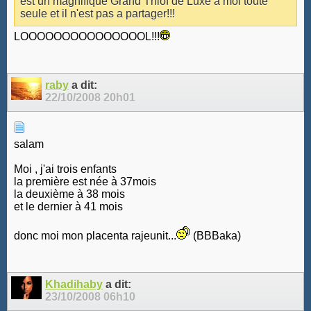
est un magnifique Grand Thiof de Luxe a moi toute
seule et il n'est pas a partager!!!
LOOOOOOOOOOOOOOOL!!!
raby
a dit:
22/10/2008
20h01
salam
Moi , j'ai trois enfants
la première est née à 37mois
la deuxième à 38 mois
et le dernier à 41 mois
donc moi mon placenta rajeunit...
(BBBaka)
Khadihaby
a dit:
23/10/2008
06h10