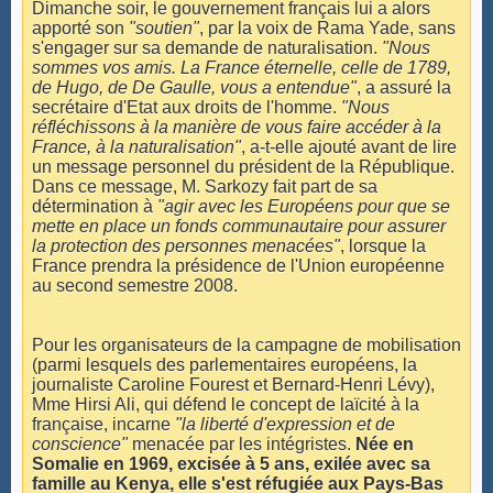
Dimanche soir, le gouvernement français lui a alors
apporté son
"soutien"
, par la voix de Rama Yade, sans
s'engager sur sa demande de naturalisation.
"Nous
sommes vos amis. La France éternelle, celle de 1789,
de Hugo, de De Gaulle, vous a entendue"
, a assuré la
secrétaire d'Etat aux droits de l'homme.
"Nous
réfléchissons à la manière de vous faire accéder à la
France, à la naturalisation"
, a-t-elle ajouté avant de lire
un message personnel du président de la République.
Dans ce message, M. Sarkozy fait part de sa
détermination à
"agir avec les Européens pour que se
mette en place un fonds communautaire pour assurer
la protection des personnes menacées"
, lorsque la
France prendra la présidence de l'Union européenne
au second semestre 2008.
Pour les organisateurs de la campagne de mobilisation
(parmi lesquels des parlementaires européens, la
journaliste Caroline Fourest et Bernard-Henri Lévy),
Mme Hirsi Ali, qui défend le concept de laïcité à la
française, incarne
"la liberté d'expression et de
conscience"
menacée par les intégristes.
Née en
Somalie en 1969, excisée à 5 ans, exilée avec sa
famille au Kenya, elle s'est réfugiée aux Pays-Bas