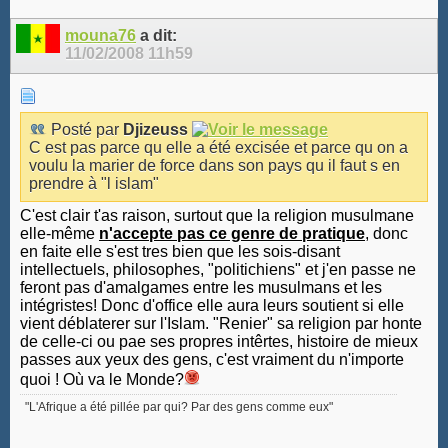
mouna76
a dit:
11/02/2008
11h59
Posté par
Djizeuss
C est pas parce qu elle a été excisée et parce qu on a
voulu la marier de force dans son pays qu il faut s en
prendre à "l islam"
C'est clair t'as raison, surtout que la religion musulmane
elle-même
n'accepte pas ce genre de pratique
, donc
en faite elle s'est tres bien que les sois-disant
intellectuels, philosophes, "politichiens" et j'en passe ne
feront pas d'amalgames entre les musulmans et les
intégristes! Donc d'office elle aura leurs soutient si elle
vient déblaterer sur l'Islam. "Renier" sa religion par honte
de celle-ci ou pae ses propres intêrtes, histoire de mieux
passes aux yeux des gens, c'est vraiment du n'importe
quoi ! Où va le Monde?
"L'Afrique a été pillée par qui? Par des gens comme eux"