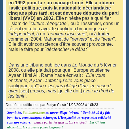
en 1992 pour fuir un mariage forcé. Elle a obtenu
l'asile politique, puis la nationalité néerlandaise
cinq ans plus tard, et est devenue députée du parti
libéral (VVD) en 2002.
Elle n'hésite pas à qualifier
l'islam de
"culture rétrograde"
, ou à l'assimiler, dans un
récent entretien avec le quotidien britannique
The
Independent
, à un
"nouveau fascisme"
, ni à traiter,
comme en 2004, Mahomet de
"pervers"
et de
"tyran"
.
Elle dit avoir conscience d'être souvent provocante,
mais le faire pour
"déclencher le débat"
.
Dans une tribune publiée dans
Le Monde
du 5 février
2008, où elle plaidait pour que l'Europe soutienne
Ayaan Hirsi Ali, Rama Yade écrivait :
"Elle vous
enchante, Ayaan, autant qu'elle vous glace"
,
soulignant qu'
"on n'est pas obligé d'être en accord
avec
[ses]
propos, mais
[qu'elle doit]
avoir le droit de
les tenir"
.
Dernière modification par Fodyé Cissé 11/02/2008 à
10h23
Sooninko,
Soninkara.com
est notre village "virtuel " Soninké où il y fait
bon vivre, communiquer, échanger. L'Hospitalité, le respect et la solidarité
sont nos valeurs.
-
Laisse parler les gens ... On s'en fout!
-
Les Chiens
aboient .... la caravane passe toujours !