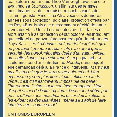
réalisateur néerlandais Theo Van Gogh avec qui elle
avait réalisé
Submission
, un film sur des femmes
musulmanes, violent réquisitoire sur les excès de
l'islam rigoriste, Mme Hirsi Ali a vécu ces dernières
années sous protection judiciaire, protection offerte par
les Pays-Bas. Mais elle a récemment décidé de partir
vivre aux Etats-Unis. Les autorités néerlandaises ont
alors mis fin à sa protection début octobre, en indiquant
que celle-ci ne pouvait être assurée qu'à l'intérieur des
Pays-Bas.
"Les Américains ont pourtant expliqué qu'ils
ne pouvaient prendre le relais : ils n'assurent que la
sécurité des non-Américains dotés d'un statut officiel,
pas celle d'une simple citoyenne"
, expliquait-elle à
l'automne lors d'un entretien au
Monde,
dans lequel
elle demandait déjà à la France d'intervenir.
"Mais c'est
aux Etats-Unis que je veux vivre aujourd'hui. Mon
expression y sera plus libre et plus efficace. Car la
vérité, c'est qu'il est devenu impossible de parler
librement de l'islam sur le continent européen. L'état
d'esprit actuel de l'élite implique d'éviter tout débat par
peur d'offenser les musulmans, et conduit à satisfaire
les exigences des islamistes, même s'il s'agit de faire
taire les gens comme moi."
UN FONDS EUROPÉEN