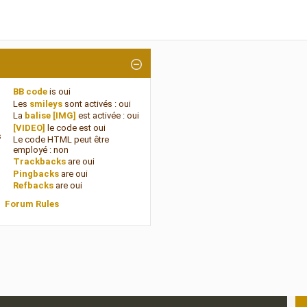
BB code
is
oui
Les
smileys
sont activés :
oui
La
balise [IMG]
est activée :
oui
[VIDEO]
le code est
oui
s
Le code HTML peut être
employé :
non
Trackbacks
are
oui
Pingbacks
are
oui
Refbacks
are
oui
Forum Rules