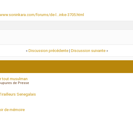
/www.soninkara.com/forums/de-l...inke-3705.html
«
Discussion précédente
|
Discussion suivante
»
ur tout musulman
oupures de Presse
railleurs Senegalais
voir de mémoire