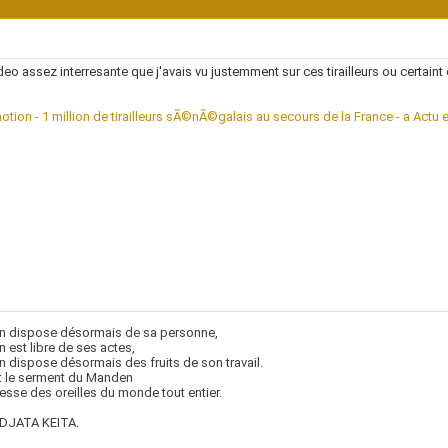
deo assez interresante que j'avais vu justemment sur ces tirailleurs ou certain
otion - 1 million de tirailleurs sÃ©nÃ©galais au secours de la France - a Actu e
n dispose désormais de sa personne,
 est libre de ses actes,
 dispose désormais des fruits de son travail.
t le serment du Manden
resse des oreilles du monde tout entier.
JATA KEITA.