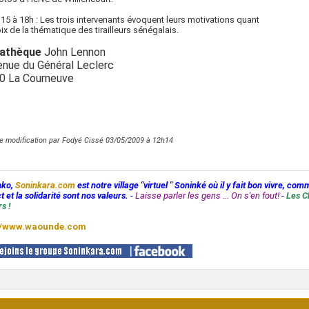
15 à 18h : Les trois intervenants évoquent leurs motivations quant
ix de la thématique des tirailleurs sénégalais.
athèque
John Lennon
enue du Général Leclerc
0 La Courneuve
e modification par Fodyé Cissé 03/05/2009 à
12h14
nko,
Soninkara.com
est notre village "virtuel " Soninké où il y fait bon vivre, com
t et la solidarité sont nos valeurs.
-
Laisse parler les gens ... On s'en fout!
-
Les C
s !
//www.waounde.com