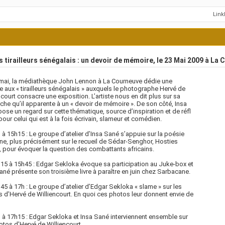
Lin
 tirailleurs sénégalais : un devoir de mémoire, le 23 Mai 2009 à La
mai, la médiathèque John Lennon à La Courneuve dédie une
e aux « tirailleurs sénégalais » auxquels le photographe Hervé de
ncourt consacre une exposition. L’artiste nous en dit plus sur sa
he qu’il apparente à un « devoir de mémoire ». De son côté, Insa
ose un regard sur cette thématique, source d’inspiration et de réfl
pour celui qui est à la fois écrivain, slameur et comédien.
 à 15h15 : Le groupe d’atelier d’Insa Sané s’appuie sur la poésie
ine, plus précisément sur le recueil de Sédar-Senghor, Hosties
, pour évoquer la question des combattants africains.
15 à 15h45 : Edgar Sekloka évoque sa participation au Juke-box et
ané présente son troisième livre à paraître en juin chez Sarbacane.
45 à 17h : Le groupe d’atelier d’Edgar Sekloka « slame » sur les
 d’Hervé de Williencourt. En quoi ces photos leur donnent envie de
 à 17h15 : Edgar Sekloka et Insa Sané interviennent ensemble sur
otos d’Hervé de Williencourt.