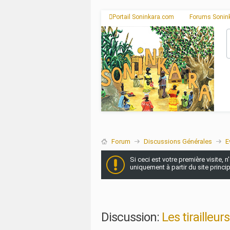
Portail Soninkara.com
Forums Sonin
Forum
Discussions Générales
E
Si ceci est votre première visite, 
uniquement à partir du site princi
Discussion:
Les tirailleu