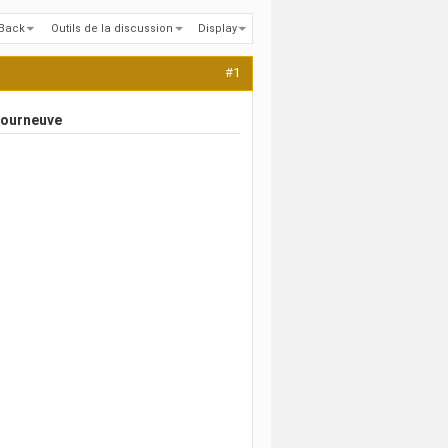
kBack
Outils de la discussion
Display
#1
 Courneuve