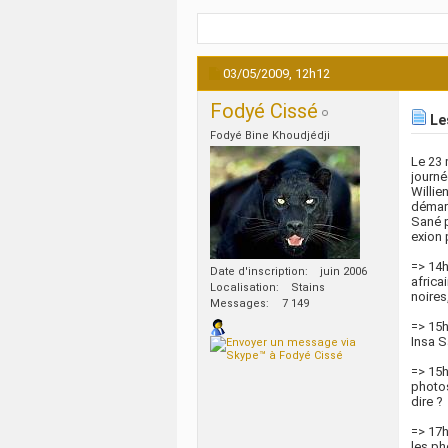
03/05/2009,
12h12
Fodyé Cissé
Les
Fodyé Bine Khoudjédji
Le 23 
journé
Willie
démarc
Sané p
exion 
=> 14h
Date d'inscription
juin 2006
africa
Localisation
Stains
noires
Messages
7 149
=> 15h
Insa S
=> 15h
photos
dire ?
=> 17h
les ph