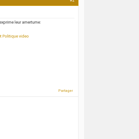
#2
t exprime leur amertume:
t Politique video
Partager