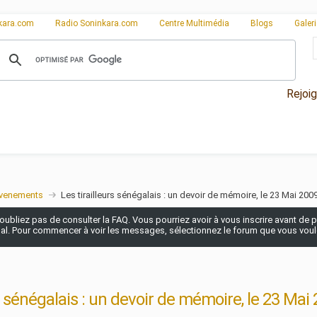
kara.com
Radio Soninkara.com
Centre Multimédia
Blogs
Galer
Rejoi
venements
Les tirailleurs sénégalais : un devoir de mémoire, le 23 Mai 20
n'oubliez pas de consulter la FAQ. Vous pourriez avoir à vous inscrire avant de po
pal. Pour commencer à voir les messages, sélectionnez le forum que vous voulez
rs sénégalais : un devoir de mémoire, le 23 Ma