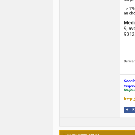
=> 17h
au cho
Médi
9, av
9312
Dernièr
Sooni
respec
toujour
http: