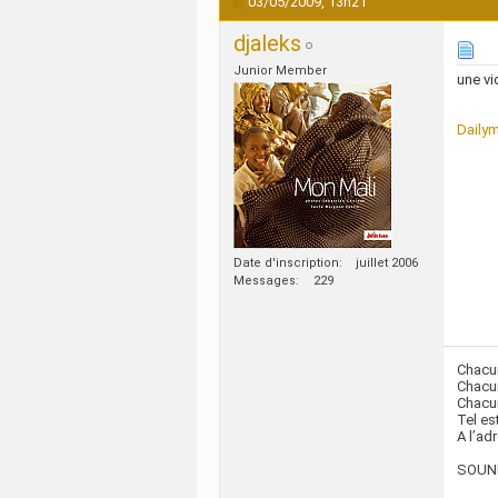
03/05/2009,
13h21
djaleks
Junior Member
une vi
Dailym
Date d'inscription
juillet 2006
Messages
229
Chacu
Chacun
Chacun
Tel es
A l’ad
SOUND