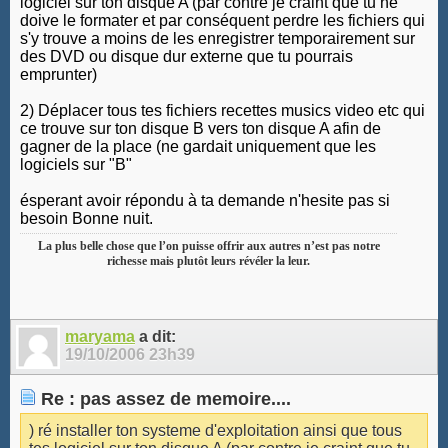
logiciel sur ton disque A (par contre je craint que tu ne
doive le formater et par conséquent perdre les fichiers qui
s'y trouve a moins de les enregistrer temporairement sur
des DVD ou disque dur externe que tu pourrais
emprunter)
2) Déplacer tous tes fichiers recettes musics video etc qui
ce trouve sur ton disque B vers ton disque A afin de
gagner de la place (ne gardait uniquement que les
logiciels sur "B"
ésperant avoir répondu à ta demande n'hesite pas si
besoin Bonne nuit.
La plus belle chose que l’on puisse offrir aux autres n’est pas notre
richesse mais plutôt leurs révéler la leur.
maryama
a dit:
19/10/2006
23h39
Re : pas assez de memoire....
) ré installer ton systeme d'exploitation ainsi que tous