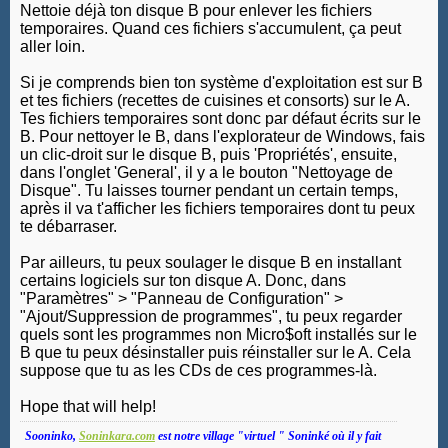
Nettoie déjà ton disque B pour enlever les fichiers
temporaires. Quand ces fichiers s'accumulent, ça peut
aller loin.
Si je comprends bien ton système d'exploitation est sur B
et tes fichiers (recettes de cuisines et consorts) sur le A.
Tes fichiers temporaires sont donc par défaut écrits sur le
B. Pour nettoyer le B, dans l'explorateur de Windows, fais
un clic-droit sur le disque B, puis 'Propriétés', ensuite,
dans l'onglet 'General', il y a le bouton "Nettoyage de
Disque". Tu laisses tourner pendant un certain temps,
après il va t'afficher les fichiers temporaires dont tu peux
te débarraser.
Par ailleurs, tu peux soulager le disque B en installant
certains logiciels sur ton disque A. Donc, dans
"Paramètres" > "Panneau de Configuration" >
"Ajout/Suppression de programmes", tu peux regarder
quels sont les programmes non Micro$oft installés sur le
B que tu peux désinstaller puis réinstaller sur le A. Cela
suppose que tu as les CDs de ces programmes-là.
Hope that will help!
Sooninko,
Soninkara.com
est notre village "virtuel " Soninké où il y fait