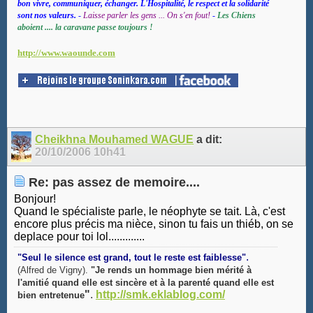
bon vivre, communiquer, échanger. L'Hospitalité, le respect et la solidarité
sont nos valeurs.
-
Laisse parler les gens ... On s'en fout!
-
Les Chiens
aboient .... la caravane passe toujours !
http://www.waounde.com
Cheikhna Mouhamed WAGUE
a dit:
20/10/2006
10h41
Re: pas assez de memoire....
Bonjour!
Quand le spécialiste parle, le néophyte se tait. Là, c'est
encore plus précis ma nièce, sinon tu fais un thiéb, on se
deplace pour toi lol.............
.
"Seul le silence est grand, tout le reste est faiblesse"
(Alfred de Vigny).
"Je rends un hommage bien mérité à
l'amitié quand elle est sincère et à la parenté quand elle est
"
.
http://smk.eklablog.com/
bien entretenue