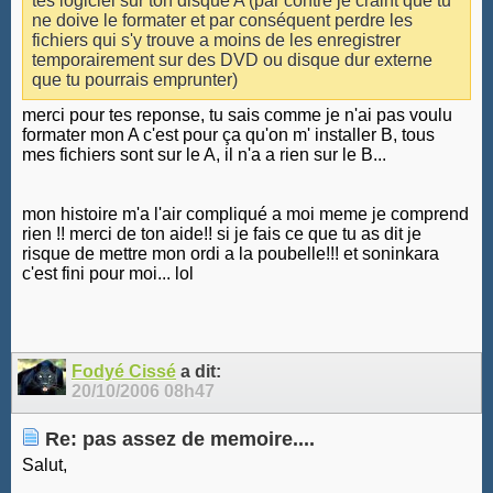
tes logiciel sur ton disque A (par contre je craint que tu
ne doive le formater et par conséquent perdre les
fichiers qui s'y trouve a moins de les enregistrer
temporairement sur des DVD ou disque dur externe
que tu pourrais emprunter)
merci pour tes reponse, tu sais comme je n'ai pas voulu
formater mon A c'est pour ça qu'on m' installer B, tous
mes fichiers sont sur le A, il n'a a rien sur le B...
mon histoire m'a l'air compliqué a moi meme je comprend
rien !! merci de ton aide!! si je fais ce que tu as dit je
risque de mettre mon ordi a la poubelle!!! et soninkara
c'est fini pour moi... lol
Fodyé Cissé
a dit:
20/10/2006
08h47
Re: pas assez de memoire....
Salut,