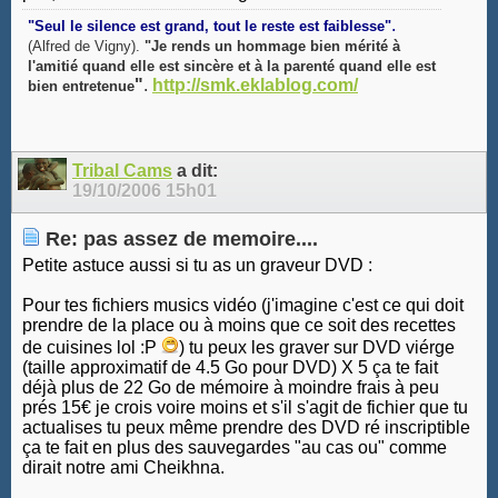
.
"Seul le silence est grand, tout le reste est faiblesse"
(Alfred de Vigny).
"Je rends un hommage bien mérité à
l'amitié quand elle est sincère et à la parenté quand elle est
"
.
http://smk.eklablog.com/
bien entretenue
Tribal Cams
a dit:
19/10/2006
15h01
Re: pas assez de memoire....
Petite astuce aussi si tu as un graveur DVD :
Pour tes fichiers musics vidéo (j'imagine c'est ce qui doit
prendre de la place ou à moins que ce soit des recettes
de cuisines lol :P
) tu peux les graver sur DVD viérge
(taille approximatif de 4.5 Go pour DVD) X 5 ça te fait
déjà plus de 22 Go de mémoire à moindre frais à peu
prés 15€ je crois voire moins et s'il s'agit de fichier que tu
actualises tu peux même prendre des DVD ré inscriptible
ça te fait en plus des sauvegardes "au cas ou" comme
dirait notre ami Cheikhna.