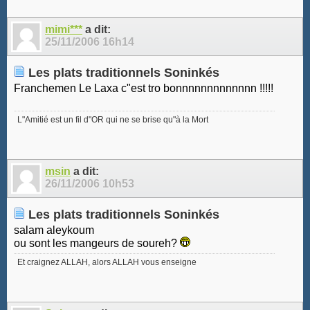
mimi***
a dit:
25/11/2006
16h14
Les plats traditionnels Soninkés
Franchemen Le Laxa c"est tro bonnnnnnnnnnnnn !!!!!
L"Amitié est un fil d"OR qui ne se brise qu"à la Mort
msin
a dit:
26/11/2006
10h53
Les plats traditionnels Soninkés
salam aleykoum
ou sont les mangeurs de soureh?
Et craignez ALLAH, alors ALLAH vous enseigne