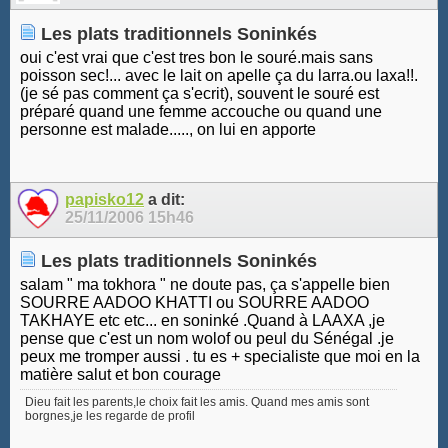
Les plats traditionnels Soninkés
oui c'est vrai que c'est tres bon le souré.mais sans
poisson sec!... avec le lait on apelle ça du larra.ou laxa!!.
(je sé pas comment ça s'ecrit), souvent le souré est
préparé quand une femme accouche ou quand une
personne est malade....., on lui en apporte
papisko12
a dit:
25/11/2006
15h46
Les plats traditionnels Soninkés
salam " ma tokhora " ne doute pas, ça s'appelle bien
SOURRE AADOO KHATTI ou SOURRE AADOO
TAKHAYE etc etc... en soninké .Quand à LAAXA ,je
pense que c'est un nom wolof ou peul du Sénégal .je
peux me tromper aussi . tu es + specialiste que moi en la
matière salut et bon courage
Dieu fait les parents,le choix fait les amis. Quand mes amis sont
borgnes,je les regarde de profil