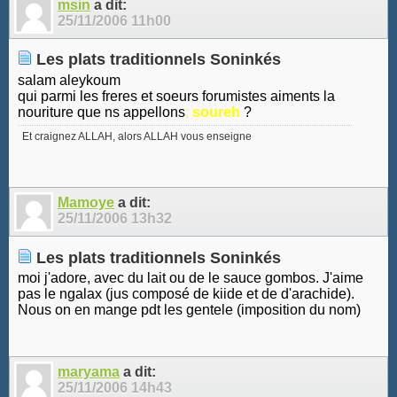
msin
a dit:
25/11/2006
11h00
Les plats traditionnels Soninkés
salam aleykoum
qui parmi les freres et soeurs forumistes aiments la
nouriture que ns appellons
;
soureh
?
Et craignez ALLAH, alors ALLAH vous enseigne
Mamoye
a dit:
25/11/2006
13h32
Les plats traditionnels Soninkés
moi j'adore, avec du lait ou de le sauce gombos. J'aime
pas le ngalax (jus composé de kiide et de d'arachide).
Nous on en mange pdt les gentele (imposition du nom)
maryama
a dit:
25/11/2006
14h43