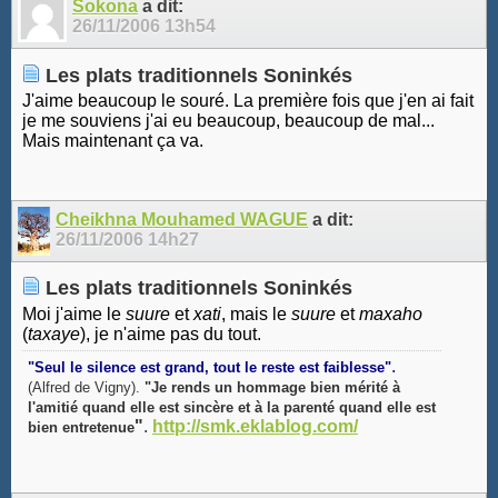
Sokona
a dit:
26/11/2006
13h54
Les plats traditionnels Soninkés
J'aime beaucoup le souré. La première fois que j'en ai fait
je me souviens j'ai eu beaucoup, beaucoup de mal...
Mais maintenant ça va.
Cheikhna Mouhamed WAGUE
a dit:
26/11/2006
14h27
Les plats traditionnels Soninkés
Moi j'aime le
suure
et
xati
, mais le
suure
et
maxaho
(
taxaye
), je n'aime pas du tout.
.
"Seul le silence est grand, tout le reste est faiblesse"
(Alfred de Vigny).
"Je rends un hommage bien mérité à
l'amitié quand elle est sincère et à la parenté quand elle est
"
.
http://smk.eklablog.com/
bien entretenue