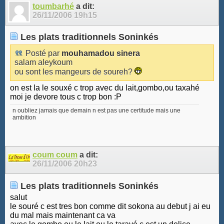
toumbarhé
a dit:
26/11/2006
19h15
Les plats traditionnels Soninkés
Posté par
mouhamadou sinera
salam aleykoum
ou sont les mangeurs de soureh?
on est la le souxé c trop avec du lait,gombo,ou taxahé
moi je devore tous c trop bon :P
n oubliez jamais que demain n est pas une certitude mais une
ambition
coum coum
a dit:
26/11/2006
20h23
Les plats traditionnels Soninkés
salut
le souré c est tres bon comme dit sokona au debut j ai eu
du mal mais maintenant ca va