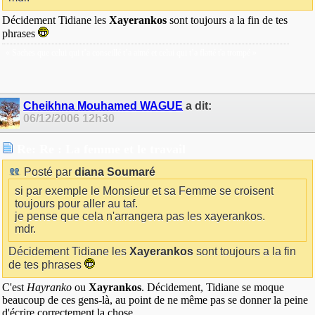
Décidement Tidiane les
Xayerankos
sont toujours a la fin de tes
phrases
« Saches que celui qui t’a conseillé t’a aimé et celui qui t’a flatté t'a trompé »
Cheikhna Mouhamed WAGUE
a dit:
06/12/2006
12h30
Re: Re : La femme et le travail
Posté par
diana Soumaré
si par exemple le Monsieur et sa Femme se croisent
toujours pour aller au taf.
je pense que cela n'arrangera pas les xayerankos.
mdr.
Décidement Tidiane les
Xayerankos
sont toujours a la fin
de tes phrases
C'est
Hayranko
ou
Xayrankos
. Décidement, Tidiane se moque
beaucoup de ces gens-là, au point de ne même pas se donner la peine
d'écrire correctement la chose.