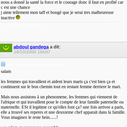
nous a donné la santé la force et le courage donc il faut en profité car
c est une chance
j aime tellement mon taff et bougé que je serai tres malheureuse
inactive
apres le boucan c est le vacarme
abdoul gandega
a dit:
18/10/2006
16h07
Re: La femme et le travail
salam
les femmes qui travaillent et aident leurs maris ça c'est bien ça et
continuent sur le bon chemin tout en restant femme derriere le mari.
Mais nous assistons à un phenomene, les femmes qui viennent de
l'afrique et qui travaillent pour le compte de leur famille paternelle ou
maternelle. ESt il legitime ce qu'elles font ça? une fois arrivee a paris,
elle a trouvé ses reperes et une deuxieme chef apparait dans la famille.
Vous imaginez le reste hein......!