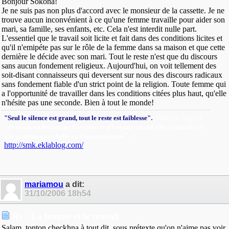
Bonjour Sokona!
Je ne suis pas non plus d'accord avec le monsieur de la cassette. Je ne
trouve aucun inconvénient à ce qu'une femme travaille pour aider son
mari, sa famille, ses enfants, etc. Cela n'est interdit nulle part.
L'essentiel que le travail soit licite et fait dans des conditions licites et
qu'il n'emipéte pas sur le rôle de la femme dans sa maison et que cette
dernière le décide avec son mari. Tout le reste n'est que du discours
sans aucun fondement religieux. Aujourd'hui, on voit tellement des
soit-disant connaisseurs qui deversent sur nous des discours radicaux
sans fondement fiable d'un strict point de la religion. Toute femme qui
a l'opportunité de travailler dans les conditions citées plus haut, qu'elle
n'hésite pas une seconde. Bien à tout le monde!
.
"Seul le silence est grand, tout le reste est faiblesse"
(Alfred de Vigny).
"Je rends un hommage bien mérité à l'amitié quand elle est sincère et
"
.
à la parenté quand elle est bien entretenue
http://smk.eklablog.com/
mariamou
a dit:
31/10/2006
18h54
Re : La femme et le travail
Salam, tonton checkhna à tout dit, sous prétexte qu'on n'aime pas voir