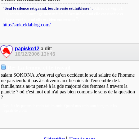
.
"Seul le silence est grand, tout le reste est faiblesse"
(Alfred de Vigny).
"Je rends un hommage bien mérité à l'amitié quand elle est sincère et
"
.
à la parenté quand elle est bien entretenue
http://smk.eklablog.com/
papisko12
a dit:
10/12/2006
13h46
Re: La femme et le travail
salam SOKONA ,c'est vrai qu'en occident,le seul salaire de l'homme
ne parviendrait pas à subvenir aux besoins de l'ensemble de la
famille,mais as-tu pensé à la gde majorité des femmes à travers la
planête ? où c'est moi qui n'ai pas bien compris le sens de la question
?
Dieu fait les parents,le choix fait les amis. Quand mes amis sont borgnes,je les
regarde de profil