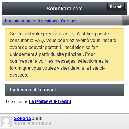
Soninkara
.com
Forums
Albums
S'identifier
S'inscrire
Si ceci est votre première visite, n'oubliez pas de
consulter la FAQ. Vous pourriez avoir à vous inscrire
avant de pouvoir poster: L'inscription se fait
uniquement à partir du site principal. Pour
commencer à voir les messages, sélectionnez le
forum que vous voulez visiter depuis la liste ci-
dessous.
La femme et le travail
Discussion:
La femme et le travail
Balises:
Aucune
Sokona
a dit:
18/10/2006
14h34