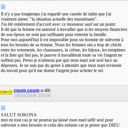
La femme et le travail
Il n'y a pas longtemps j'ai regardé une casette de talim que j'ai
vraiment aimer. "la situation actuelle des musulmans".
J'ai été entièrement d'accord avec ce monsieur sauf sur un point:
Il dit que la femme est autorisé à travailler que si les moyens financiers
de son époux ne sont pas suffisants pour entrenir la famille.
Pour moi aujourd'hui il est impossible pour un homme de subvenir à
tous les besoins de sa femme. Nous les femmes ont a trop de chichi
entre les vetements, les chaussures, la crème, les bijoux, les tomptines
et la liste qui fini pas, le pauvre il travaillerait toute sa vie l'argent ne
suffirai pas. Perso je n'aimerai pas que mon mari soit seul face au
dépenses. Je ne suis pas du genre à attendre que mon mari revienne
du travail pour qu'il me donne l'argent pour acheter le sel.
coum coum
a dit:
18/10/2006
15h56
Re: La femme et le travail
SALUT SOKONA
moi en tout cas je ne pourrai pa laissé mon mari taffé seul pour
subvenir a mes besoins et celui des enfants car je pense que DIEU