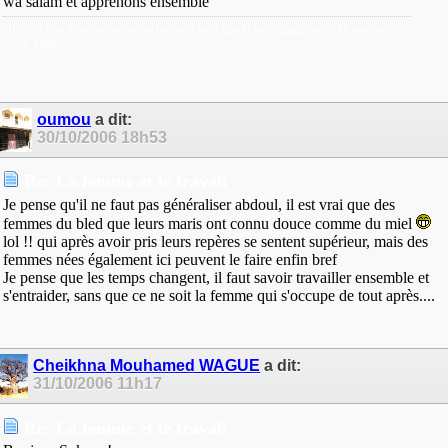
wa salam et apprenons ensemble
Il suffit que deux personnes se haissent pour que la haine gagne toute l'humainté
toute entière.
oumou
a dit:
30/10/2006
18h53
Re: La femme et le travail
Je pense qu'il ne faut pas généraliser abdoul, il est vrai que des
femmes du bled que leurs maris ont connu douce comme du miel
lol !! qui après avoir pris leurs repères se sentent supérieur, mais des
femmes nées également ici peuvent le faire enfin bref
Je pense que les temps changent, il faut savoir travailler ensemble et
s'entraider, sans que ce ne soit la femme qui s'occupe de tout après....
Cheikhna Mouhamed WAGUE
a dit:
31/10/2006
11h17
Re: La femme et le travail