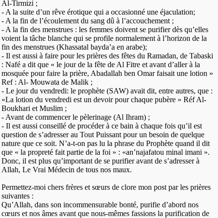
Al-Tirmizi ;
- A la suite d’un rêve érotique qui a occasionné une éjaculation;
- A la fin de l’écoulement du sang dû à l’accouchement ;
- A la fin des menstrues : les femmes doivent se purifier dès qu’elles
voient la tâche blanche qui se profile normalement à l’horizon de la
fin des menstrues (Khassatal bayda’a en arabe);
- Il est aussi à faire pour les prières des fêtes du Ramadan, de Tabaski
: Nafé a dit que « le jour de la fête de Al Fitre et avant d’aller à la
mosquée pour faire la prière, Abadallah ben Omar faisait une lotion »
Ref : Al- Mouwata de Malik ;
- Le jour du vendredi: le prophète (SAW) avait dit, entre autres, que :
«La lotion du vendredi est un devoir pour chaque pubère » Réf Al-
Boukhari et Muslim ;
- Avant de commencer le pèlerinage (Al Ihram) ;
- Il est aussi conseillé de procéder à ce bain à chaque fois qu’il est
question de s’adresser au Tout Puissant pour un besoin de quelque
nature que ce soit. N’a-t-on pas lu la phrase du Prophète quand il dit
que « la propreté fait partie de la foi » : «an’najafatou minal imani ».
Donc, il est plus qu’important de se purifier avant de s’adresser à
Allah, Le Vrai Médecin de tous nos maux.
Permettez-moi chers frères et sœurs de clore mon post par les prières
suivantes :
Qu’Allah, dans son incommensurable bonté, purifie d’abord nos
cœurs et nos âmes avant que nous-mêmes fassions la purification de