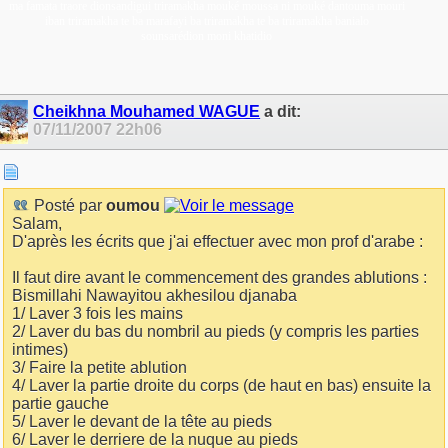
ma famata traore dionsandigui triramakha mouké moussa ni mouké dantouma mouri
iban triramakha te ba marafayi ba triramakha te ba triramakha banialo
sounsarédion moni khatidio
Cheikhna Mouhamed WAGUE
a dit:
07/11/2007
22h06
Posté par
oumou
Salam,
D'après les écrits que j'ai effectuer avec mon prof d'arabe :
Il faut dire avant le commencement des grandes ablutions :
Bismillahi Nawayitou akhesilou djanaba
1/ Laver 3 fois les mains
2/ Laver du bas du nombril au pieds (y compris les parties
intimes)
3/ Faire la petite ablution
4/ Laver la partie droite du corps (de haut en bas) ensuite la
partie gauche
5/ Laver le devant de la tête au pieds
6/ Laver le derriere de la nuque au pieds