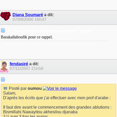
Diana Soumaré
a dit:
07/08/2006
16h47
Re: les grandes abultions apres les "regles"
Barakallahoufik pour ce rappel.
« Saches que celui qui t’a conseillé t’a aimé et celui qui t’a flatté t'a trompé »
fendasiré
a dit:
07/11/2007
21h58
Posté par
oumou
Salam,
D'après les écrits que j'ai effectuer avec mon prof d'arabe :
Il faut dire avant le commencement des grandes ablutions :
Bismillahi Nawayitou akhesilou djanaba
1/ Laver 3 fois les mains