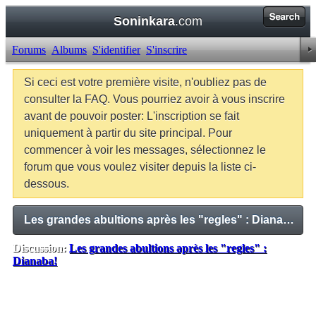
Soninkara
.com
Forums
Albums
S'identifier
S'inscrire
Si ceci est votre première visite, n'oubliez pas de
consulter la FAQ. Vous pourriez avoir à vous inscrire
avant de pouvoir poster: L'inscription se fait
uniquement à partir du site principal. Pour
commencer à voir les messages, sélectionnez le
forum que vous voulez visiter depuis la liste ci-
dessous.
Les grandes abultions après les "regles" : Dianaba!
Discussion:
Les grandes abultions après les "regles" :
Dianaba!
Balises:
Aucune