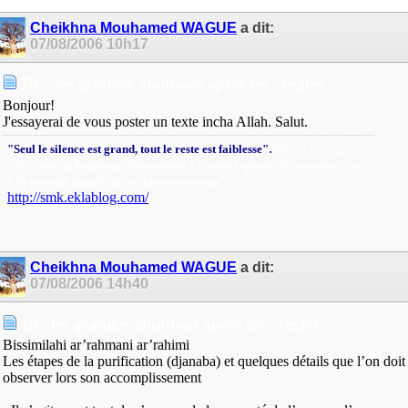
Cheikhna Mouhamed WAGUE
a dit:
07/08/2006
10h17
Re : les grandes abultions apres les "regles"
Bonjour!
J'essayerai de vous poster un texte incha Allah. Salut.
.
"Seul le silence est grand, tout le reste est faiblesse"
(Alfred de Vigny).
"Je rends un hommage bien mérité à l'amitié quand elle est sincère et
"
.
à la parenté quand elle est bien entretenue
http://smk.eklablog.com/
Cheikhna Mouhamed WAGUE
a dit:
07/08/2006
14h40
Re: les grandes abultions apres les "regles"
Bissimilahi ar’rahmani ar’rahimi
Les étapes de la purification (djanaba) et quelques détails que l’on doit
observer lors son accomplissement