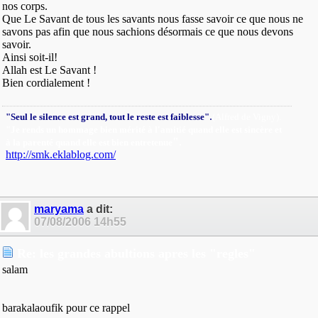
nos corps.
Que Le Savant de tous les savants nous fasse savoir ce que nous ne
savons pas afin que nous sachions désormais ce que nous devons
savoir.
Ainsi soit-il!
Allah est Le Savant !
Bien cordialement !
.
"Seul le silence est grand, tout le reste est faiblesse"
(Alfred de Vigny).
"Je rends un hommage bien mérité à l'amitié quand elle est sincère et
"
.
à la parenté quand elle est bien entretenue
http://smk.eklablog.com/
maryama
a dit:
07/08/2006
14h55
Re: les grandes abultions apres les "regles"
salam
barakalaoufik pour ce rappel