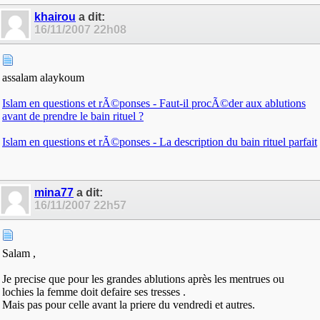
khairou
a dit:
16/11/2007
22h08
assalam alaykoum
Islam en questions et rÃ©ponses - Faut-il procÃ©der aux ablutions
avant de prendre le bain rituel ?
Islam en questions et rÃ©ponses - La description du bain rituel parfait
mina77
a dit:
16/11/2007
22h57
Salam ,
Je precise que pour les grandes ablutions après les mentrues ou
lochies la femme doit defaire ses tresses .
Mais pas pour celle avant la priere du vendredi et autres.