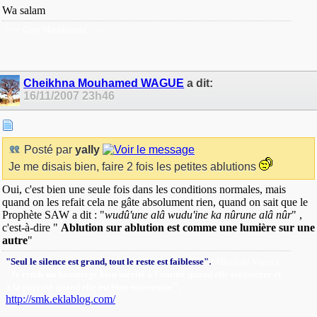
Wa salam
>>> Gory Maradoumbé <<<
Cheikhna Mouhamed WAGUE
a dit:
16/11/2007
23h46
Posté par
yally
Je me disais bien, faire 2 fois les petites ablutions
Oui, c'est bien une seule fois dans les conditions normales, mais
quand on les refait cela ne gâte absolument rien, quand on sait que le
Prophète SAW a dit : "
wudû'une alâ wudu'ine ka nûrune alâ nûr
" ,
c'est-à-dire "
Ablution sur ablution est comme une lumière sur une
autre
"
.
"Seul le silence est grand, tout le reste est faiblesse"
(Alfred de Vigny).
"Je rends un hommage bien mérité à l'amitié quand elle est sincère et
"
.
à la parenté quand elle est bien entretenue
http://smk.eklablog.com/