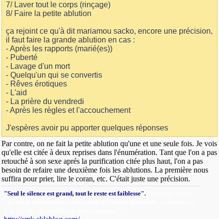
7/ Laver tout le corps (rinçage)
8/ Faire la petite ablution
ça rejoint ce qu'à dit mariamou sacko, encore une précision,
il faut faire la grande ablution en cas :
- Après les rapports (marié(es))
- Puberté
- Lavage d'un mort
- Quelqu'un qui se convertis
- Rêves érotiques
- L'aid
- La prière du vendredi
- Après les règles et l'accouchement
J'espères avoir pu apporter quelques réponses
Par contre, on ne fait la petite ablution qu'une et une seule fois. Je vois
qu'elle est citée à deux reprises dans l'énumération. Tant que l'on a pas
retouché à son sexe aprés la purification citée plus haut, l'on a pas
besoin de refaire une deuxième fois les ablutions. La première nous
suffira pour prier, lire le coran, etc. C'était juste une précision.
.
"Seul le silence est grand, tout le reste est faiblesse"
(Alfred de Vigny).
"Je rends un hommage bien mérité à l'amitié quand elle est sincère et
"
.
à la parenté quand elle est bien entretenue