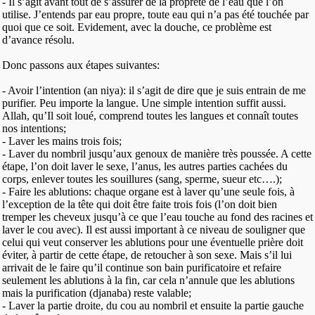
- Il s’agit avant tout de s’assurer de la propreté de l’eau que l’on
utilise. J’entends par eau propre, toute eau qui n’a pas été touchée par
quoi que ce soit. Evidement, avec la douche, ce problème est
d’avance résolu.
Donc passons aux étapes suivantes:
- Avoir l’intention (an niya): il s’agit de dire que je suis entrain de me
purifier. Peu importe la langue. Une simple intention suffit aussi.
Allah, qu’Il soit loué, comprend toutes les langues et connaît toutes
nos intentions;
- Laver les mains trois fois;
- Laver du nombril jusqu’aux genoux de manière très poussée. A cette
étape, l’on doit laver le sexe, l’anus, les autres parties cachées du
corps, enlever toutes les souillures (sang, sperme, sueur etc….);
- Faire les ablutions: chaque organe est à laver qu’une seule fois, à
l’exception de la tête qui doit être faite trois fois (l’on doit bien
tremper les cheveux jusqu’à ce que l’eau touche au fond des racines et
laver le cou avec). Il est aussi important à ce niveau de souligner que
celui qui veut conserver les ablutions pour une éventuelle prière doit
éviter, à partir de cette étape, de retoucher à son sexe. Mais s’il lui
arrivait de le faire qu’il continue son bain purificatoire et refaire
seulement les ablutions à la fin, car cela n’annule que les ablutions
mais la purification (djanaba) reste valable;
- Laver la partie droite, du cou au nombril et ensuite la partie gauche