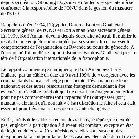
depuis sa création. Shooting Dogs invite d’ailleurs le spectateur à se
confronter à la responsabilité de l'ONU dans la gestion du massacre
de l'ETO.
Rappelons qu'en 1994, l’Egyptien Boutros Boutros-Ghali était
Secrétaire général de l'ONU et Kofi Annan Sous-secrétaire général.
En 1999, Kofi Annan, devenu depuis Secrétaire général, fit publier le
résultat d'une enquête commanditée par ses soins afin d'analyser le
comportement de l'organisation au Rwanda au cours du génocide. A
l'époque où fut publié ce rapport, Boutros Boutros-Ghali avait pris la
tête de l’Organisation internationale de la francophonie.
Le rapport commence par indiquer que Kofi Annan avait prié
Dallaire, par un câble en date du 9 avril 1994, de « coopérer avec les
commandants français et belge pour faciliter l’évacuation de leurs
nationaux et des autres ressortissants étrangers demandant à être
évacués. ». Ce câble précisait qu'il ne devait « ménager aucun effort
pour ne pas compromettre (son) impartialité ni outrepasser (son)
mandat », ajoutant qu'il pouvait « à (sa) discrétion le faire si cela était
essentiel pour l’évacuation des ressortissants étrangers ».
Enfin, précisait le câble, « ceci ne devrait pas, je répète, ne devrait
pas, englober la participation à d’éventuels combats, excepté en état
de légitime défense ». Ces précisions, si elles sont susceptibles
d'expliquer la raison pour laquelle les casques bleus décidèrent de ne