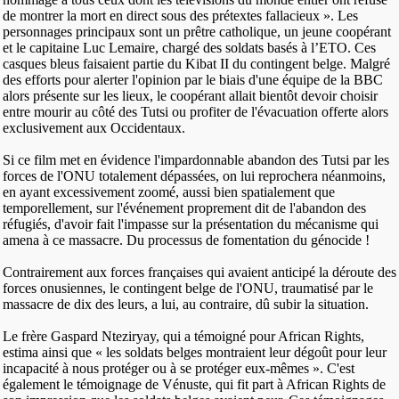
de montrer la mort en direct sous des prétextes fallacieux ». Les
personnages principaux sont un prêtre catholique, un jeune coopérant
et le capitaine Luc Lemaire, chargé des soldats basés à l’ETO. Ces
casques bleus faisaient partie du Kibat II du contingent belge. Malgré
des efforts pour alerter l'opinion par le biais d'une équipe de la BBC
alors présente sur les lieux, le coopérant allait bientôt devoir choisir
entre mourir au côté des Tutsi ou profiter de l'évacuation offerte alors
exclusivement aux Occidentaux.
Si ce film met en évidence l'impardonnable abandon des Tutsi par les
forces de l'ONU totalement dépassées, on lui reprochera néanmoins,
en ayant excessivement zoomé, aussi bien spatialement que
temporellement, sur l'événement proprement dit de l'abandon des
réfugiés, d'avoir fait l'impasse sur la présentation du mécanisme qui
amena à ce massacre. Du processus de fomentation du génocide !
Contrairement aux forces françaises qui avaient anticipé la déroute des
forces onusiennes, le contingent belge de l'ONU, traumatisé par le
massacre de dix des leurs, a lui, au contraire, dû subir la situation.
Le frère Gaspard Nteziryay, qui a témoigné pour African Rights,
estima ainsi que « les soldats belges montraient leur dégoût pour leur
incapacité à nous protéger ou à se protéger eux-mêmes ». C'est
également le témoignage de Vénuste, qui fit part à African Rights de