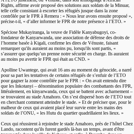
Rights, affirme avoir proposé des solutions aux soldats de la Minuar,
telle celle consistant à escorter les réfugiés jusque dans la zone
contrôlée par le FPR à Remera : « Nous leur avons ensuite proposé »,
précise-t-il, « d’aller informer le FPR de notre présence à l’ETO. »
Spéciose Mukayiranga, la veuve de Fidèle Kanyabugoyi, co-
fondateur de Kanyarwanda, une association de défense des droits de
l’homme basée à Kigali, confirme les dires de Vénuste, faisant
remarquer qu'ils auraient au moins pu, lorsqu'ils sont partis, «
s’assurer que quelqu’un prenne notre sécurité en charge. Ils auraient
au moins pu avertir le FPR qui était au CND. »
Apolline Uwantege, qui avait 16 ans au moment du génocide, a narré
pour sa part les tentatives de certains réfugiés de s’enfuir de l’ETO
pour gagner la zone contrôlée par le FPR : « On avait entendu dire
que les Inkotanyi – dénomination populaire des combattants des FPR,
littéralement, en kinyarwanda, ceux qui se battent avec acharnement –
se trouvaient au stade Amahoro. On s’est dispersé hors de l’ETO tout
en cherchant comment atteindre le stade. » Et de préciser que, pour le
malheur de ceux qui avaient placé leur survie entre les mains des
soldats de l’ONU, « les Hutu du quartier quadrillaient les lieux. »
Ceux qui réussirent à rejoindre le stade Amahoro, près de l’hôtel Chez
Lando, racontent qu'ils furent gardés là-bas un temps, avant d'être