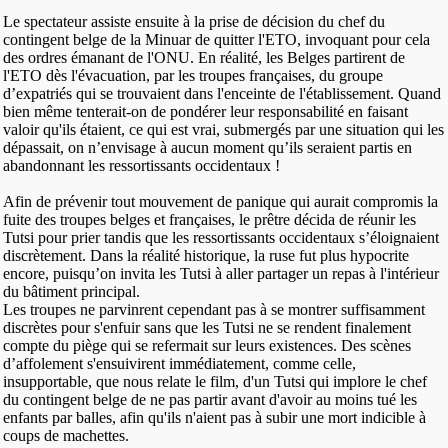
Le spectateur assiste ensuite à la prise de décision du chef du
contingent belge de la Minuar de quitter l'ETO, invoquant pour cela
des ordres émanant de l'ONU. En réalité, les Belges partirent de
l'ETO dès l'évacuation, par les troupes françaises, du groupe
d’expatriés qui se trouvaient dans l'enceinte de l'établissement. Quand
bien même tenterait-on de pondérer leur responsabilité en faisant
valoir qu'ils étaient, ce qui est vrai, submergés par une situation qui les
dépassait, on n’envisage à aucun moment qu’ils seraient partis en
abandonnant les ressortissants occidentaux !
Afin de prévenir tout mouvement de panique qui aurait compromis la
fuite des troupes belges et françaises, le prêtre décida de réunir les
Tutsi pour prier tandis que les ressortissants occidentaux s’éloignaient
discrètement. Dans la réalité historique, la ruse fut plus hypocrite
encore, puisqu’on invita les Tutsi à aller partager un repas à l'intérieur
du bâtiment principal.
Les troupes ne parvinrent cependant pas à se montrer suffisamment
discrètes pour s'enfuir sans que les Tutsi ne se rendent finalement
compte du piège qui se refermait sur leurs existences. Des scènes
d’affolement s'ensuivirent immédiatement, comme celle,
insupportable, que nous relate le film, d'un Tutsi qui implore le chef
du contingent belge de ne pas partir avant d'avoir au moins tué les
enfants par balles, afin qu'ils n'aient pas à subir une mort indicible à
coups de machettes.