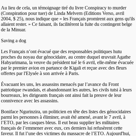
Au lieu de cela, un témoignage tiré du livre Conspiracy to murder
(Conspiration pour tuer) de Linda Melvern (Editions Verso, avril
2004, $ 25), nous indique que « les Français promirent aux gens qu'ils
allaient rester. » Ce faisant, ils facilitèrent la fuite du contingent belge
de la Minuar.
Saving a dog
Les Français n’ont évacué que des responsables politiques hutu
proches du noyau dur génocidaire, au centre duquel œuvrait Agathe
Habyarimana, la veuve du président tué le 6 avril, elle-même évacuée
par le premier avion en partance de Kigali et reçue avec des fleurs
offertes par l'Elysée à son arrivée à Paris.
Évacuant les uns, les assassins menacés par l’avance du Front
patriotique rwandais, et abandonnant les autres, les civils tutsi à leurs
bourreaux, les dirigeants français ont ainsi fait la preuve de leur
connivence avec les assassins.
Boniface Ngurinzira, un politicien en tête des listes des génocidaires
parmi les personnes à éliminer, avait été amené, avant le 7 avril, à
l’ETO, par les casques bleus. Il eut beau supplier les militaires
français de l’emmener avec eux, ces derniers lui refusèrent cette
faveur. Il fut l’une des victimes du massacre de l’ETO. Aujourd'hui,