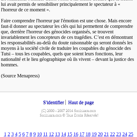
lui avait permis de sensibiliser principalement le spectateur à «
l'horreur de ce moment ».
Faire comprendre l'horreur par l'émotion est une chose. Mais encore
faut-il donner au spectateur les clés qui lui permettent de comprendre
que, derrière l'horreur des génocides organisés, se trouvent
invariablement les concepteurs de ces tragédies. C’est en démontrant
les responsabilités au-delà du doute raisonnable qu seront donnés les
moyens à la société civile de traduire les coupables du génocide des
Tutsi – tous les coupables, quels que soient leurs fonctions, leur
nationalité et le lieu géographique où ils vivent – devant la justice des
hommes.
(Source Menapress)
S'identifier
Haut de page
(C) 2000 - 2007 2014 Soninkara.com
Soninkara.com © Tous Droits Réservés!
1
2
3
4
5
6
7
8
9
10
11
12
13
14
15
16
17
18
19
20
21
22
23
24
25