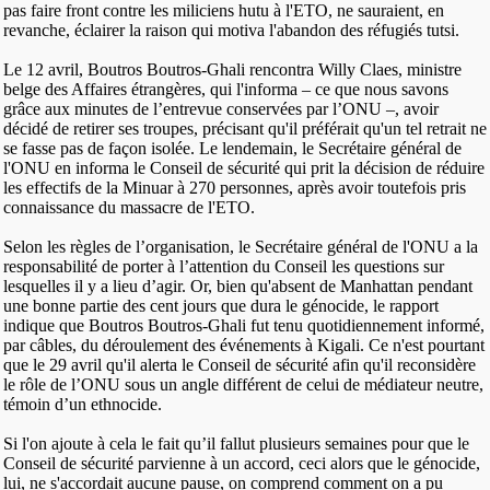
pas faire front contre les miliciens hutu à l'ETO, ne sauraient, en
revanche, éclairer la raison qui motiva l'abandon des réfugiés tutsi.
Le 12 avril, Boutros Boutros-Ghali rencontra Willy Claes, ministre
belge des Affaires étrangères, qui l'informa – ce que nous savons
grâce aux minutes de l’entrevue conservées par l’ONU –, avoir
décidé de retirer ses troupes, précisant qu'il préférait qu'un tel retrait ne
se fasse pas de façon isolée. Le lendemain, le Secrétaire général de
l'ONU en informa le Conseil de sécurité qui prit la décision de réduire
les effectifs de la Minuar à 270 personnes, après avoir toutefois pris
connaissance du massacre de l'ETO.
Selon les règles de l’organisation, le Secrétaire général de l'ONU a la
responsabilité de porter à l’attention du Conseil les questions sur
lesquelles il y a lieu d’agir. Or, bien qu'absent de Manhattan pendant
une bonne partie des cent jours que dura le génocide, le rapport
indique que Boutros Boutros-Ghali fut tenu quotidiennement informé,
par câbles, du déroulement des événements à Kigali. Ce n'est pourtant
que le 29 avril qu'il alerta le Conseil de sécurité afin qu'il reconsidère
le rôle de l’ONU sous un angle différent de celui de médiateur neutre,
témoin d’un ethnocide.
Si l'on ajoute à cela le fait qu’il fallut plusieurs semaines pour que le
Conseil de sécurité parvienne à un accord, ceci alors que le génocide,
lui, ne s'accordait aucune pause, on comprend comment on a pu