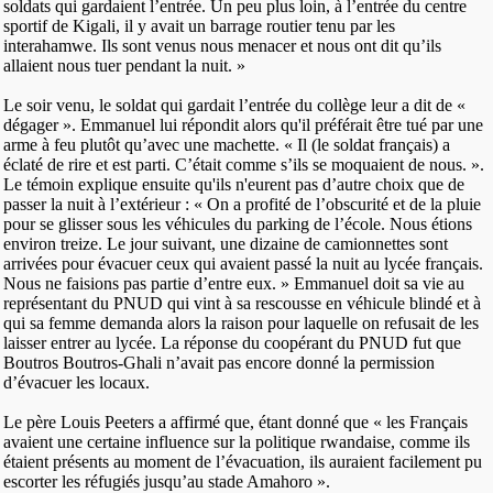
soldats qui gardaient l’entrée. Un peu plus loin, à l’entrée du centre
sportif de Kigali, il y avait un barrage routier tenu par les
interahamwe. Ils sont venus nous menacer et nous ont dit qu’ils
allaient nous tuer pendant la nuit. »
Le soir venu, le soldat qui gardait l’entrée du collège leur a dit de «
dégager ». Emmanuel lui répondit alors qu'il préférait être tué par une
arme à feu plutôt qu’avec une machette. « Il (le soldat français) a
éclaté de rire et est parti. C’était comme s’ils se moquaient de nous. ».
Le témoin explique ensuite qu'ils n'eurent pas d’autre choix que de
passer la nuit à l’extérieur : « On a profité de l’obscurité et de la pluie
pour se glisser sous les véhicules du parking de l’école. Nous étions
environ treize. Le jour suivant, une dizaine de camionnettes sont
arrivées pour évacuer ceux qui avaient passé la nuit au lycée français.
Nous ne faisions pas partie d’entre eux. » Emmanuel doit sa vie au
représentant du PNUD qui vint à sa rescousse en véhicule blindé et à
qui sa femme demanda alors la raison pour laquelle on refusait de les
laisser entrer au lycée. La réponse du coopérant du PNUD fut que
Boutros Boutros-Ghali n’avait pas encore donné la permission
d’évacuer les locaux.
Le père Louis Peeters a affirmé que, étant donné que « les Français
avaient une certaine influence sur la politique rwandaise, comme ils
étaient présents au moment de l’évacuation, ils auraient facilement pu
escorter les réfugiés jusqu’au stade Amahoro ».