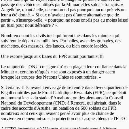
passage des véhicules utilisés par la Minuar et les soldats français. »
Angélique, quant à elle, ne comprend pas pourquoi aucun préavis ne
leur a été donné. « Si eux n’avaient pas d’autre alternative que de
partir », s'insurge-t-elle, « pourquoi ne nous ont-ils pas au moins laissé
un fusil pour nous défendre ? ».
Nombreux sont les civils tutsi qui furent tués dans les minutes qui
suivirent le départ des militaires. Par balles, avec des grenades, des
machettes, des massues, des lances, ou bien encore lapidés.
Une escorte jusqu'aux bases du FPR aurait pourtant suffi
Le rapport de l'ONU consigne qu' « en plaçant leur confiance dans la
Minuar », certains réfugiés « se sont exposés à un danger accru
lorsque les troupes des Nations Unies se sont retirées. »
Si certains Tutsi avaient envisagé de se rendre dans divers quartiers de
Kigali contrôlés par le Front Patriotique Rwandais (FPR), ce qui était
notamment le cas du stade d’Amahoro, ou des alentours du Conseil
National du Développement (CND) à Remera, qui abritait, dans le
cadre des accords d'Arusha, un bataillon de 600 soldats du FPR,
nombreux sont ceux qui avaient pensé avoir plus de chance de
survivre en demeurant sous la protection des casques bleus de l'ETO !
A l'ETO justement, où Vénuste, dans son témoignage à African