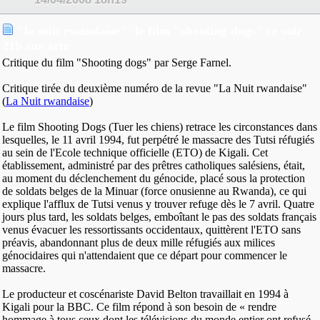
"la nuit rwandaise"- le film "shooting dogs" ce soir
21h sur arte
Critique du film "Shooting dogs" par Serge Farnel.
Critique tirée du deuxième numéro de la revue "La Nuit rwandaise"
(
La Nuit rwandaise
)
Le film Shooting Dogs (Tuer les chiens) retrace les circonstances dans
lesquelles, le 11 avril 1994, fut perpétré le massacre des Tutsi réfugiés
au sein de l'Ecole technique officielle (ETO) de Kigali. Cet
établissement, administré par des prêtres catholiques salésiens, était,
au moment du déclenchement du génocide, placé sous la protection
de soldats belges de la Minuar (force onusienne au Rwanda), ce qui
explique l'afflux de Tutsi venus y trouver refuge dès le 7 avril. Quatre
jours plus tard, les soldats belges, emboîtant le pas des soldats français
venus évacuer les ressortissants occidentaux, quittèrent l'ETO sans
préavis, abandonnant plus de deux mille réfugiés aux milices
génocidaires qui n'attendaient que ce départ pour commencer le
massacre.
Le producteur et coscénariste David Belton travaillait en 1994 à
Kigali pour la BBC. Ce film répond à son besoin de « rendre
hommage à tous ceux dont les télévisions du monde entier ont refusé