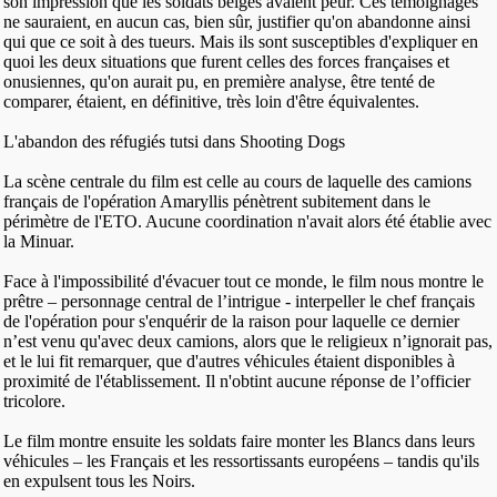
son impression que les soldats belges avaient peur. Ces témoignages
ne sauraient, en aucun cas, bien sûr, justifier qu'on abandonne ainsi
qui que ce soit à des tueurs. Mais ils sont susceptibles d'expliquer en
quoi les deux situations que furent celles des forces françaises et
onusiennes, qu'on aurait pu, en première analyse, être tenté de
comparer, étaient, en définitive, très loin d'être équivalentes.
L'abandon des réfugiés tutsi dans Shooting Dogs
La scène centrale du film est celle au cours de laquelle des camions
français de l'opération Amaryllis pénètrent subitement dans le
périmètre de l'ETO. Aucune coordination n'avait alors été établie avec
la Minuar.
Face à l'impossibilité d'évacuer tout ce monde, le film nous montre le
prêtre – personnage central de l’intrigue - interpeller le chef français
de l'opération pour s'enquérir de la raison pour laquelle ce dernier
n’est venu qu'avec deux camions, alors que le religieux n’ignorait pas,
et le lui fit remarquer, que d'autres véhicules étaient disponibles à
proximité de l'établissement. Il n'obtint aucune réponse de l’officier
tricolore.
Le film montre ensuite les soldats faire monter les Blancs dans leurs
véhicules – les Français et les ressortissants européens – tandis qu'ils
en expulsent tous les Noirs.