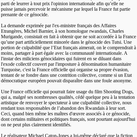
parti de leurrer à tout prix l'opinion internationale afin qu’elle ne
puisse jamais percevoir le mécanisme par lequel la France fut partie
prenante de ce génocide.
La demande exprimée par l'ex-ministre français des Affaires
Etrangères, Michel Barnier, à son homologue rwandais, Charles
Murigande, consistait en fait à obtenir que ne soit accordée à la France
qu’une part artificiellement minorée dans le génocide des Tutsi. Une
portion de culpabilité que l’Etat français aimerait, on le comprendrait à
moins, partager à part égale avec la communauté internationale. A
l'instar des miliciens génocidaires qui fuirent en se diluant dans
l'exode collectif couvert par l'imposture à dénomination humanitaire
Turquoise, c'est la France officielle qui organise sa propre évasion,
tentant de se fondre dans une contrition collective, comme si un Etat
démocratique européen pouvait disparaître dans une foule anonyme.
Une France officielle qui pourrait faire usage du film Shooting Dogs,
qui a, malgré ses nombreuses qualités, cédé quelque peu à la tentation
artistique de renvoyer le spectateur à une culpabilité collective, nous
rendant tous responsables de l’abandon des Rwandais à leur sort.
Ceci, quand bien même les maîtres d'œuvre associés à ce génocide,
dont certains militaires et politiques français, sont pourtant aujourd'hui
on ne peut plus clairement identifiés.
Le réalisateur Michael Caton-Jones a lui-même déclaré que la fiction