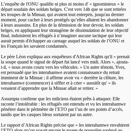
L’enquête de l'ONU qualifie ni plus ni moins d' « ignominieux » le
départ soudain des soldats belges. C'est vers 14h que se sont retirées
les troupes de la Minuar, qui avaient tout entrepris, jusqu'au dernier
moment, pour cacher à leurs protégés qu’elles allaient les abandonner
à leurs assassins. En plus de la démission de leur devoir, les soldats
belges, en appliquant leur stratagème de dissimulation de leur objectif
final, induisirent les réfugiés à n’imaginer aucune tactique qui leur
aurait permis d'échapper au carnage auquel les soldats de l’ONU et
les Français les savaient condamnés.
Le père Léon expliqua aux enquêteurs d'African Rights qu'il « prenait
la soupe quand le signal de départ fut lancé vers midi. Alors », ajouta-
t-il, « nous avons couru vers les véhicules. » Un autre témoin, Yves,
est persuadé que les interahamwe avaient connaissance du retrait
imminent de la Minuar ; il affirme avoir vu « derrière la clôture, les
interahamwe (commencer) à siffler et à crier » aussitôt qu' « ils
venaient d’apprendre que la Minuar allait se retirer. »
Assumpta confirme que les miliciens étaient prêts à attaquer. Elle
raconte l’intolérable : les réfugiés ont entendu et vu les interahamwe
pénétrer dans le périmètre de l’ETO par l’un de ses points d’accès,
tandis que les casques bleus sortaient par un autre.
Le rapport d’African Rights précise que « les interahamwe envahirent
l’ETO alors qu’on voyait encore le nuage de poussière soulevé au