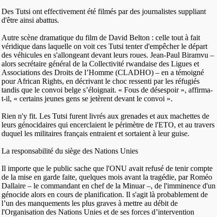
Des Tutsi ont effectivement été filmés par des journalistes suppliant
d'être ainsi abattus.
Autre scène dramatique du film de David Belton : celle tout à fait
véridique dans laquelle on voit ces Tutsi tenter d'empêcher le départ
des véhicules en s'allongeant devant leurs roues. Jean-Paul Biramvu –
alors secrétaire général de la Collectivité rwandaise des Ligues et
Associations des Droits de l’Homme (CLADHO) – en a témoigné
pour African Rights, en décrivant le choc ressenti par les réfugiés
tandis que le convoi belge s’éloignait. « Fous de désespoir », affirma-
t-il, « certains jeunes gens se jetèrent devant le convoi ».
Rien n'y fit. Les Tutsi furent livrés aux grenades et aux machettes de
leurs génocidaires qui encerclaient le périmètre de l'ETO, et au travers
duquel les militaires français entraient et sortaient à leur guise.
La responsabilité du siège des Nations Unies
Il importe que le public sache que l'ONU avait refusé de tenir compte
de la mise en garde faite, quelques mois avant la tragédie, par Roméo
Dallaire – le commandant en chef de la Minuar –, de l'imminence d'un
génocide alors en cours de planification. Il s'agit là probablement de
l’un des manquements les plus graves à mettre au débit de
l'Organisation des Nations Unies et de ses forces d’intervention