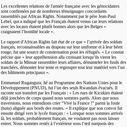
Les excellentes relations de l'armée française avec les génocidaires
sont confirmées par de nombreux témoignages concordants
rassemblés par African Rights. Notamment par le père Jean-Paul
Lebel, qui a indiqué que les Français étaient venus car leurs relations
avec les locaux étaient plutôt bonnes alors que les Belges «
craignaient l’hostilité locale ».
Le rapport d'African Rights fait état de ce que « l’arrivée des soldats
français, reconnaissables au drapeau sur leur uniforme et à leur béret
rouge, fut une source de consternation pour les réfugiés. » Le constat
précise que « leur appréhension alla croissant lorsqu’ils virent les
soldats de la Minuar rassembler leurs affaires, démanteler les fusils des
tranchées, démonter leur tente et regrouper tout leur matériel vers l’un
des bâtiments principaux ».
Emmanuel Rugangura, lié au Programme des Nations Unies pour le
Développement (PNUD), fut l’un des seuls Rwandais évacués. Il
raconte son transfert par les Français : « Les rues de Kicukiro étaient
déjà jonchées de corps quand nous sommes partis. Alors que nous
traversions, nous entendions crier “Vive la France !” parmi la foule
(hutu) alignée aux bords des routes. » Il explique que son convoi fut
ensuite dirigé vers le lycée français : « Lorsque nous sommes arrivés
là, les soldats, probablement français, ne voulaient pas nous laisser
entrer. Nous sommes restés à l’extérieur sous l’œil narquois des