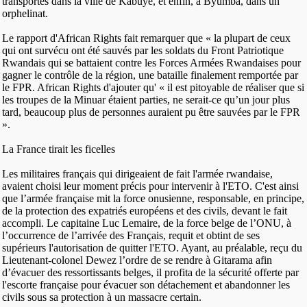
transportés dans la ville de Kabuye, et enfin, à Byumba, dans un
orphelinat.
Le rapport d'African Rights fait remarquer que « la plupart de ceux
qui ont survécu ont été sauvés par les soldats du Front Patriotique
Rwandais qui se battaient contre les Forces Armées Rwandaises pour
gagner le contrôle de la région, une bataille finalement remportée par
le FPR. African Rights d'ajouter qu' « il est pitoyable de réaliser que si
les troupes de la Minuar étaient parties, ne serait-ce qu’un jour plus
tard, beaucoup plus de personnes auraient pu être sauvées par le FPR
».
La France tirait les ficelles
Les militaires français qui dirigeaient de fait l'armée rwandaise,
avaient choisi leur moment précis pour intervenir à l'ETO. C'est ainsi
que l’armée française mit la force onusienne, responsable, en principe,
de la protection des expatriés européens et des civils, devant le fait
accompli. Le capitaine Luc Lemaire, de la force belge de l’ONU, à
l’occurrence de l’arrivée des Français, requit et obtint de ses
supérieurs l'autorisation de quitter l'ETO. Ayant, au préalable, reçu du
Lieutenant-colonel Dewez l’ordre de se rendre à Gitarama afin
d’évacuer des ressortissants belges, il profita de la sécurité offerte par
l'escorte française pour évacuer son détachement et abandonner les
civils sous sa protection à un massacre certain.