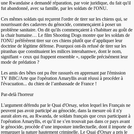
une Rwandaise a demandé réparation, par voie juridique, du fait qu'il
fut abandonné, avec sa famille, par les soldats de l'ONU.
Ces mêmes soldats qui reçurent l'ordre de tirer sur les chiens qui, se
nourrissant des cadavres du génocide, commençaient à poser un
problème sanitaire. On dit qu'ils commençaient à s'habituer au goût de
la chair humaine… Le film Shooting Dogs montre que les soldats de
l'ONU préférèrent tirer sur ces chiens plutôt que d’appliquer leur
doctrine de légitime défense. Pourquoi ont-ils refusé de tirer sur les
piranhas que constituaient les milices interahamwe, dont le nom,
signifiant « ceux qui frappent ensemble », rappelle précisément leur
mode de prédation ?
Les amis des bêtes ont pu être rassurés en apprenant par l'émission
TV BBC/Arte que l'opération Amaryllis avait réussi à procéder à
l'évacuation... du chien de l’ambassade de France !
Par-delà l'horreur
L'argument défendu par le Quai d'Orsay, selon lequel les Français ne
peuvent pas avoir participé au génocide, dans la mesure où il n'y
aurait alors eu, au Rwanda, de soldats français que ceux participant à
l'opération Amaryllis, et qu’il ne s’en trouvait pas dans ce pays avant
le génocide, procède d’une imposture intellectuelle, dont il importe de
remarquer la nature hautement criminelle. Le Quai d'Orsay a pris le