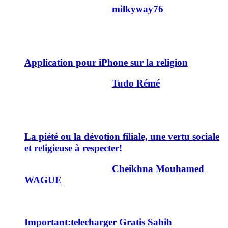
Dernier message par
milkyway76
15/03/2011
15h13
66
Application pour iPhone sur la religion
Dernier message par
Tudo Rémé
04/03/2011
11h16
6
La piété ou la dévotion filiale, une vertu sociale
et religieuse à respecter!
Dernier message par
Cheikhna Mouhamed
WAGUE
01/03/2011
12h01
28
Important:telecharger Gratis Sahih