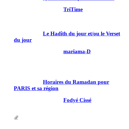
Dernier message par
TriTime
02/08/2019
11h08
2 078
Important :
Le Hadîth du jour et/ou le Verset
du jour
Dernier message par
mariama-D
28/12/2014
12h51
875
Important :
Horaires du Ramadan pour
PARIS et sa région
Dernier message par
Fodyé Cissé
07/07/2013
23h35