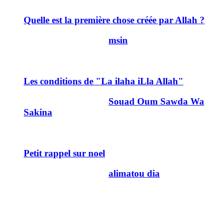
Quelle est la première chose créée par Allah ?
Dernier message par
msin
01/01/2011
04h11
4
Les conditions de "La ilaha iLla Allah"
Dernier message par
Souad Oum Sawda Wa
Sakina
29/12/2010
08h43
0
Petit rappel sur noel
Dernier message par
alimatou dia
21/12/2010
13h12
1