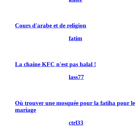
0
Cours d'arabe et de religion
Dernier message par
fatim
06/02/2011
22h43
10
La chaine KFC n'est pas halal !
Dernier message par
lass77
02/02/2011
12h21
75
Où trouver une mosquée pour la fatiha pour le
mariage
Dernier message par
ctrl33
29/01/2011
13h43
14