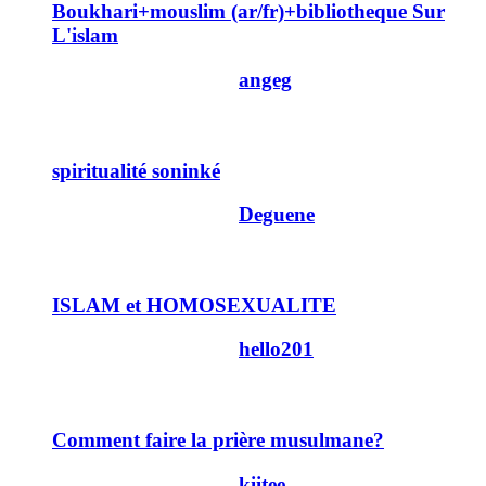
Boukhari+mouslim (ar/fr)+bibliotheque Sur
L'islam
Dernier message par
angeg
23/02/2011
14h38
14
spiritualité soninké
Dernier message par
Deguene
22/02/2011
14h18
9
ISLAM et HOMOSEXUALITE
Dernier message par
hello201
21/02/2011
11h42
66
Comment faire la prière musulmane?
Dernier message par
kiitee
14/02/2011
12h19