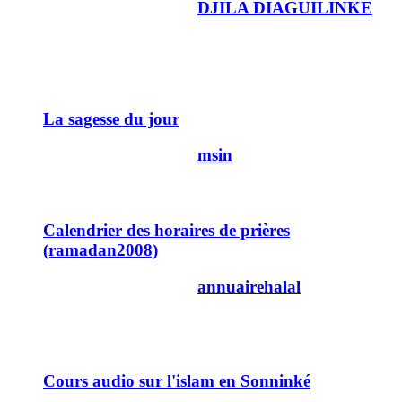
Dernier message par
DJILA DIAGUILINKE
20/08/2007
15h21
-
Discussions
La sagesse du jour
Dernier message par
msin
21/03/2011
15h38
14
Calendrier des horaires de prières
(ramadan2008)
Dernier message par
annuairehalal
16/03/2011
22h33
14
Cours audio sur l'islam en Sonninké