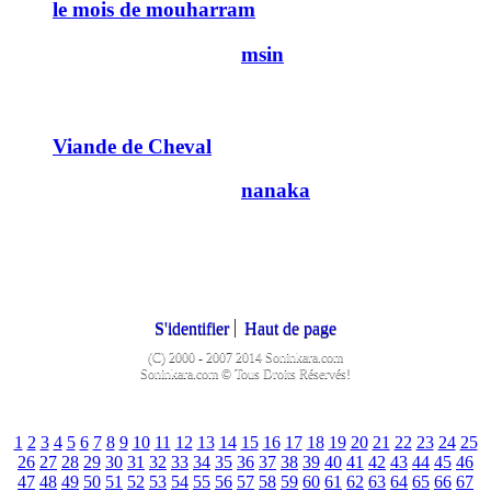
le mois de mouharram
Dernier message par
msin
14/12/2010
11h34
3
Viande de Cheval
Dernier message par
nanaka
10/12/2010
16h43
16
S'identifier
Haut de page
(C) 2000 - 2007 2014 Soninkara.com
Soninkara.com © Tous Droits Réservés!
1
2
3
4
5
6
7
8
9
10
11
12
13
14
15
16
17
18
19
20
21
22
23
24
25
26
27
28
29
30
31
32
33
34
35
36
37
38
39
40
41
42
43
44
45
46
47
48
49
50
51
52
53
54
55
56
57
58
59
60
61
62
63
64
65
66
67