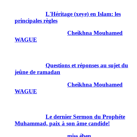
1
Important :
L'Héritage (xeye) en Islam: les
principales règles
Dernier message par
Cheikhna Mouhamed
WAGUE
24/07/2012
12h30
360
Important :
Questions et réponses au sujet du
jeûne de ramadan
Dernier message par
Cheikhna Mouhamed
WAGUE
16/08/2011
22h21
241
Important :
Le dernier Sermon du Prophéte
Muhammad, paix à son âme candide!
Dernier message par
miss ében
16/06/2011