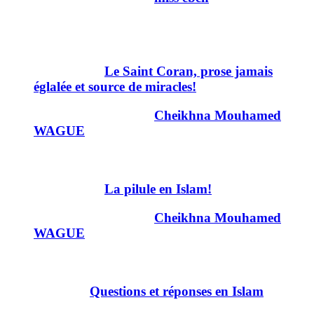
22h02
26
Important :
Le Saint Coran, prose jamais
églalée et source de miracles!
Dernier message par
Cheikhna Mouhamed
WAGUE
26/05/2011
20h19
30
Important :
La pilule en Islam!
Dernier message par
Cheikhna Mouhamed
WAGUE
19/07/2010
21h23
55
Déplacé :
Questions et réponses en Islam