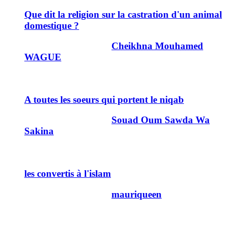
Que dit la religion sur la castration d'un animal
domestique ?
Dernier message par
Cheikhna Mouhamed
WAGUE
13/01/2011
21h18
7
A toutes les soeurs qui portent le niqab
Dernier message par
Souad Oum Sawda Wa
Sakina
10/01/2011
04h31
11
les convertis à l'islam
Dernier message par
mauriqueen
08/01/2011
11h01
10