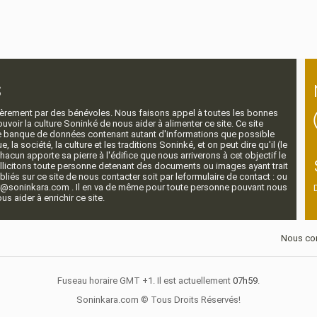
s
ntièrement par des bénévoles. Nous faisons appel à toutes les bonnes
voir la culture Soninké de nous aider à alimenter ce site. Ce site
nde banque de données contenant autant d'informations que possible
e, la société, la culture et les traditions Soninké, et on peut dire qu'il (le
 chacun apporte sa pierre à l'édifice que nous arriverons à cet objectif le
llicitons toute personne detenant des documents ou images ayant trait
ubliés sur ce site de nous contacter soit par leformulaire de contact : ou
r@soninkara.com . Il en va de même pour toute personne pouvant nous
s aider à enrichir ce site.
Nous con
Fuseau horaire GMT +1. Il est actuellement
07h59
.
Soninkara.com © Tous Droits Réservés!