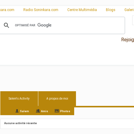
kara.com
Radio Soninkara.com
Centre Multimédia
Blogs
Galer
Rejoi
Salem's Activity
A propos de moi
All
Salem
Amis
Photos
Aucune activité récente