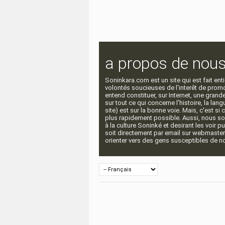
a propos de nou
Soninkara.com est un site qui est fait e
volontés soucieuses de l'interêt de promou
entend constituer, sur Internet, une gra
sur tout ce qui concerne l'histoire, la langu
site) est sur la bonne voie. Mais, c'est si
plus rapidement possible. Aussi, nous so
à la culture Soninké et desirant les voir p
soit directement par email sur webmaste
orienter vers des gens susceptibles de nou