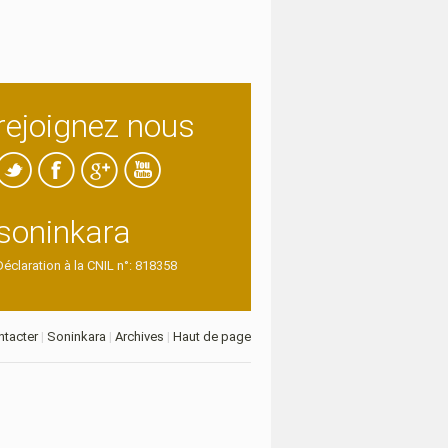
rejoignez nous
soninkara
Déclaration à la CNIL n°: 818358
tacter
|
Soninkara
|
Archives
|
Haut de page