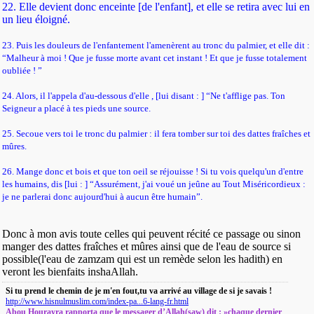
22. Elle devient donc enceinte [de l'enfant], et elle se retira avec lui en
un lieu éloigné.
23. Puis les douleurs de l'enfantement l'amenèrent au tronc du palmier, et elle dit :
“Malheur à moi ! Que je fusse morte avant cet instant ! Et que je fusse totalement
oubliée ! ”
24. Alors, il l'appela d'au-dessous d'elle , [lui disant : ] “Ne t'afflige pas. Ton
Seigneur a placé à tes pieds une source.
25. Secoue vers toi le tronc du palmier : il fera tomber sur toi des dattes fraîches et
mûres.
26. Mange donc et bois et que ton oeil se réjouisse ! Si tu vois quelqu'un d'entre
les humains, dis [lui : ] “Assurément, j'ai voué un jeûne au Tout Miséricordieux :
je ne parlerai donc aujourd'hui à aucun être humain”.
Donc à mon avis toute celles qui peuvent récité ce passage ou sinon
manger des dattes fraîches et mûres ainsi que de l'eau de source si
possible(l'eau de zamzam qui est un remède selon les hadith) en
veront les bienfaits inshaAllah.
Si tu prend le chemin de je m'en fout,tu va arrivé au village de si je savais !
http://www.hisnulmuslim.com/index-pa...6-lang-fr.html
Abou Hourayra rapporta que le messager d’Allah(saw) dit : »chaque dernier