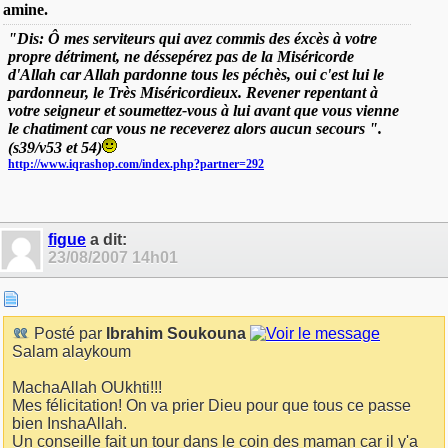
amine.
"Dis: Ô mes serviteurs qui avez commis des éxcès à votre
propre détriment, ne déssepérez pas de la Miséricorde
d'Allah car Allah pardonne tous les péchès, oui c'est lui le
pardonneur, le Très Miséricordieux. Revener repentant à
votre seigneur et soumettez-vous à lui avant que vous vienne
le chatiment car vous ne receverez alors aucun secours ".
(s39/v53 et 54)
http://www.iqrashop.com/index.php?partner=292
figue
a dit:
23/08/2007
14h01
Posté par
Ibrahim Soukouna
Salam alaykoum
MachaAllah OUkhti!!!
Mes félicitation! On va prier Dieu pour que tous ce passe
bien InshaAllah.
Un conseille fait un tour dans le coin des maman car il y'a