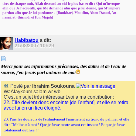
tiers de chaque nuit, Allah descend au ciel le plus bas et dit : Qui m’invoque
afin que Je l’accueille, qui Me demande afin que je lui donne, qui M’implore
pardon afin que Je lui pardonne » [Boukhari, Mouslim, Abou Daoud, An-
nasaî, at -thirmidi et Ibn Majah]
Habibatou
a dit:
21/08/2007
10h29
Merci pour ses informations précieuses, des dattes et de l'eau de
source, j'en ferais part autours de moi
Posté par
Ibrahim Soukouna
WaAlaykoum salam wr wb,
C'est un sujet très intéressant,voila ma contribution:
22. Elle devient donc enceinte [de l'enfant], et elle se retira
avec lui en un lieu éloigné.
23. Puis les douleurs de l'enfantement l'amenèrent au tronc du palmier, et elle
dit : “Malheur à moi ! Que je fusse morte avant cet instant ! Et que je fusse
totalement oubliée ! ”