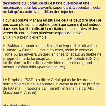
descendre du Coran, ce qui est une guérison et une
miséricorde pour les croyants cependant. Cependant, cela
ne fait qu'accroître la perdition des injustes.
Pour la sourate Mariam en plus de cela je peut dire que j'ai
pris exemple sur le prophète(pbsl) qui comme il est indiqué
dans ses hadiths utilisait la récitation des sourates et des
verset du coran dans plusieurs aspect de la vie.
Et la il y a plein d'exemple:
Al Bukhari rapporte un hadith selon lequel Iblis dit à Abu
Hurayra : « Quand tu iras te coucher, récite le verset du
Trône. Allah enverra un gardien chez toi et aucun diable ne
s’approchera de toi jusqu’au matin » Le Prophète (BSDL)
lui dit alors : « Il t’a dit la vérité bien qu’il soit un grand
menteur, c’était Iblis »(version courte)
Le Prophète (BSDL) a dit :
«
Celui qui récite les deux
derniers versets de la sourate La Vache la nuit, se protège
de tout mal » (rapporté par Tirmidhi et transmis par Abu
Mass’oud Al Ansari).
et sutout celui ci: