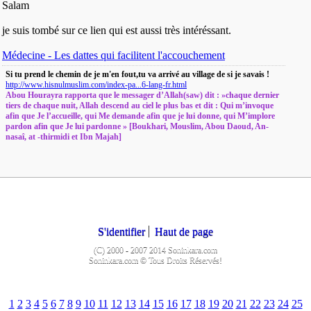
Salam
je suis tombé sur ce lien qui est aussi très intéréssant.
Médecine - Les dattes qui facilitent l'accouchement
Si tu prend le chemin de je m'en fout,tu va arrivé au village de si je savais !
http://www.hisnulmuslim.com/index-pa...6-lang-fr.html
Abou Hourayra rapporta que le messager d’Allah(saw) dit : »chaque dernier
tiers de chaque nuit, Allah descend au ciel le plus bas et dit : Qui m’invoque
afin que Je l’accueille, qui Me demande afin que je lui donne, qui M’implore
pardon afin que Je lui pardonne » [Boukhari, Mouslim, Abou Daoud, An-
nasaî, at -thirmidi et Ibn Majah]
S'identifier
Haut de page
(C) 2000 - 2007 2014 Soninkara.com
Soninkara.com © Tous Droits Réservés!
1
2
3
4
5
6
7
8
9
10
11
12
13
14
15
16
17
18
19
20
21
22
23
24
25