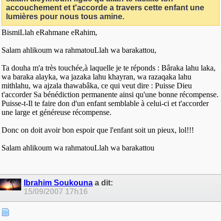
accouchement et t'accorde a travers cette enfant une
lumières pour nous tous amine.
BismiLlah eRahmane eRahim,
Salam ahlikoum wa rahmatouLlah wa barakattou,
Ta douha m'a très touchée,à laquelle je te réponds : Bâraka lahu laka,
wa baraka alayka, wa jazaka lahu khayran, wa razaqaka lahu
mithlahu, wa ajzala thawabâka, ce qui veut dire : Puisse Dieu
t'accorder Sa bénédiction permanente ainsi qu'une bonne récompense.
Puisse-t-Il te faire don d'un enfant semblable à celui-ci et t'accorder
une large et généreuse récompense.
Donc on doit avoir bon espoir que l'enfant soit un pieux, lol!!!
Salam ahlikoum wa rahmatouLlah wa barakattou
Ibrahim Soukouna
a dit:
15/09/2007
17h16