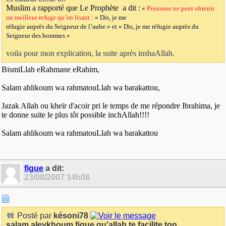
Muslim a rapporté que Le Prophète
a dit :
«
Personne ne peut obtenir
un meilleur refuge qu’en lisant
: « Dis, je me
réfugie auprès du Seigneur de l’aube » et « Dis, je me réfugie auprès du
Seigneur des hommes »
voila pour mon explication, la suite après inshaAllah.
BismiLlah eRahmane eRahim,
Salam ahlikoum wa rahmatouLlah wa barakattou,
Jazak Allah ou kheïr d'acoir pri le temps de me répondre Ibrahima, je
te donne suite le plus tôt possible inchAllah!!!!
Salam ahlikoum wa rahmatouLlah wa barakattou
figue
a dit:
23/08/2007
14h08
Posté par
késoni78
salam aleykhoum figue qu'allah te facilite ton