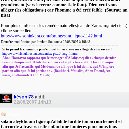
grandement (vers l'erreur comme ils le font). Dieu veut vous
alléger (les obligations,) car l'homme a été créé faible. (Sourate an
nisa)
Pour plus d'infos sur les remède naturelles(eau de Zamzam,miel etc...)
clique sur ce lien:
http://www.soninkara.com/forums/sant...ique-1142.html
Dernière modification par Ibrahim Soukouna 22/08/2007 à
10h43
Si tu prend le chemin de je m'en fout,tu va arrivé au village de si je savais !
http://www.hisnulmuslim.com/index-pa...6-lang-fr.html
Abou Hourayra rapporta que le messager d’Allah(saw) dit : »chaque dernier
tiers de chaque nuit, Allah descend au ciel le plus bas et dit : Qui m’invoque
afin que Je l’accueille, qui Me demande afin que je lui donne, qui M’implore
pardon afin que Je lui pardonne » [Boukhari, Mouslim, Abou Daoud, An-
nasaî, at -thirmidi et Ibn Majah]
késoni78
a dit:
22/08/2007
14h13
Dowas
salam aleykhoum figue qu'allah te facilite ton accouchement et
t'accorde a travers cette enfant une lumières pour nous tous