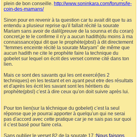
plein de bon conseille.
http://www.soninkara.com/forums/le-
coin-des-mamans/
Sinon pour en revenir à ta question car tu avait dit que tu as
entendu a plusieur reprise qu'il fallait récité la sourate
Mariam sans avoir de dalil(preuve de la sounna et du coran)
concret,je te le confirme il n'y a aucun hadith(du moins à ma
connaissance)qui dit que le prophète(pbsl) à dit directement
"femmes enceinte récité la sourate Maryam" de même que
aucun hadith ne cite le prophète faire la technique du
gobelet sur lequel on écrit des verset comme cité dans ton
lien.
Mais ce sont des savants qui les ont exercé(les 2
techniques) en les testant et en ayant peut etre des résultats
et d'après les écrit les savant sont les héritiers du
prophète(pbsl) c'est à dire ceux qu'on doit suivre après lui.
Pour ton lien(sur la téchnique du gobelet) c'est la seul
réponse que je pourrai apporter à quelqu'un qui ne serai
pas d'accord avec cette pratique car je ne sais pas sur quoi
il c'est basé pour faire cela.
Sans oublier le verset 82 de la sourate 17 :
Nous faisons