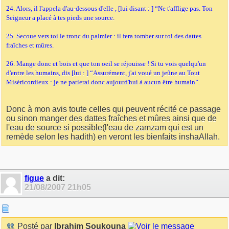
24. Alors, il l'appela d'au-dessous d'elle , [lui disant : ] “Ne t'afflige pas. Ton
Seigneur a placé à tes pieds une source.
25. Secoue vers toi le tronc du palmier : il fera tomber sur toi des dattes
fraîches et mûres.
26. Mange donc et bois et que ton oeil se réjouisse ! Si tu vois quelqu'un
d'entre les humains, dis [lui : ] “Assurément, j'ai voué un jeûne au Tout
Miséricordieux : je ne parlerai donc aujourd'hui à aucun être humain”.
Donc à mon avis toute celles qui peuvent récité ce passage
ou sinon manger des dattes fraîches et mûres ainsi que de
l'eau de source si possible(l'eau de zamzam qui est un
remède selon les hadith) en veront les bienfaits inshaAllah.
figue
a dit:
21/08/2007
21h05
Posté par
Ibrahim Soukouna