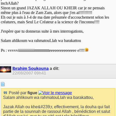
inchAllah?
Sinon un grand JAZAK ALLAH OU KHEIR car je ne pensais
même plus à l'eau de Zam Zam, alors que j'en ai!!!!!!!!!!
Eh oui je suis à J-4 de ma date présumée d'accouchement selon les
créatures, mais Seul Le Créateur a la science de l'inconnu!!!!
J'espère que tu donneras suite à mes interrogations,
Salam ahlikoum wa rahmatouLlah wa barakattou
Ps : vvvvviiiiiiiiiiiiiiiitttttttttttttteeeeeeeeeeeeeee e!!!!
Ibrahim Soukouna
a dit:
22/08/2007
09h41
Posté par
figue
Salam ahlikoum wa rahmatouLlah wa barakattou,
Jazak Allah ou khe&#239;r, effectivement, la douha qui fait
partie de la sounnah de rassoul Allah , bénédiction et salut