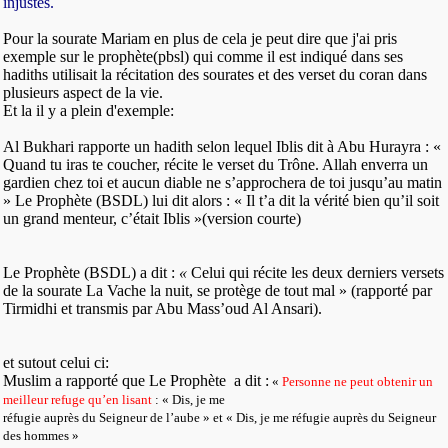
injustes.
Pour la sourate Mariam en plus de cela je peut dire que j'ai pris
exemple sur le prophète(pbsl) qui comme il est indiqué dans ses
hadiths utilisait la récitation des sourates et des verset du coran dans
plusieurs aspect de la vie.
Et la il y a plein d'exemple:
Al Bukhari rapporte un hadith selon lequel Iblis dit à Abu Hurayra : «
Quand tu iras te coucher, récite le verset du Trône. Allah enverra un
gardien chez toi et aucun diable ne s’approchera de toi jusqu’au matin
» Le Prophète (BSDL) lui dit alors : « Il t’a dit la vérité bien qu’il soit
un grand menteur, c’était Iblis »(version courte)
Le Prophète (BSDL) a dit :
«
Celui qui récite les deux derniers versets
de la sourate La Vache la nuit, se protège de tout mal » (rapporté par
Tirmidhi et transmis par Abu Mass’oud Al Ansari).
et sutout celui ci:
Muslim a rapporté que Le Prophète
a dit :
«
Personne ne peut obtenir un
meilleur refuge qu’en lisant
: « Dis, je me
réfugie auprès du Seigneur de l’aube » et « Dis, je me réfugie auprès du Seigneur
des hommes »