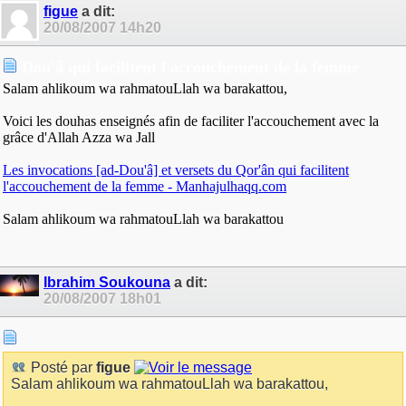
figue
a dit:
20/08/2007
14h20
Dou'â qui facilitent l'accouchement de la femme
Salam ahlikoum wa rahmatouLlah wa barakattou,
Voici les douhas enseignés afin de faciliter l'accouchement avec la
grâce d'Allah Azza wa Jall
Les invocations [ad-Dou'â] et versets du Qor'ân qui facilitent
l'accouchement de la femme - Manhajulhaqq.com
Salam ahlikoum wa rahmatouLlah wa barakattou
Ibrahim Soukouna
a dit:
20/08/2007
18h01
Posté par
figue
Salam ahlikoum wa rahmatouLlah wa barakattou,