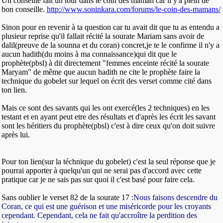
Un conseille fait un tour dans le coin des maman car il y'a plein de
bon conseille.
http://www.soninkara.com/forums/le-coin-des-mamans/
Sinon pour en revenir à ta question car tu avait dit que tu as entendu a
plusieur reprise qu'il fallait récité la sourate Mariam sans avoir de
dalil(preuve de la sounna et du coran) concret,je te le confirme il n'y a
aucun hadith(du moins à ma connaissance)qui dit que le
prophète(pbsl) à dit directement "femmes enceinte récité la sourate
Maryam" de même que aucun hadith ne cite le prophète faire la
technique du gobelet sur lequel on écrit des verset comme cité dans
ton lien.
Mais ce sont des savants qui les ont exercé(les 2 techniques) en les
testant et en ayant peut etre des résultats et d'après les écrit les savant
sont les héritiers du prophète(pbsl) c'est à dire ceux qu'on doit suivre
après lui.
Pour ton lien(sur la téchnique du gobelet) c'est la seul réponse que je
pourrai apporter à quelqu'un qui ne serai pas d'accord avec cette
pratique car je ne sais pas sur quoi il c'est basé pour faire cela.
Sans oublier le verset 82 de la sourate 17 :
Nous faisons descendre du
Coran, ce qui est une guérison et une miséricorde pour les croyants
cependant. Cependant, cela ne fait qu'accroître la perdition des