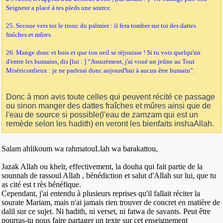
Seigneur a placé à tes pieds une source.
25. Secoue vers toi le tronc du palmier : il fera tomber sur toi des dattes
fraîches et mûres.
26. Mange donc et bois et que ton oeil se réjouisse ! Si tu vois quelqu'un
d'entre les humains, dis [lui : ] “Assurément, j'ai voué un jeûne au Tout
Miséricordieux : je ne parlerai donc aujourd'hui à aucun être humain”.
Donc à mon avis toute celles qui peuvent récité ce passage
ou sinon manger des dattes fraîches et mûres ainsi que de
l'eau de source si possible(l'eau de zamzam qui est un
remède selon les hadith) en veront les bienfaits inshaAllah.
Salam ahlikoum wa rahmatouLlah wa barakattou,
Jazak Allah ou kheïr, effectivement, la douha qui fait partie de la
sounnah de rassoul Allah , bénédiction et salut d'Allah sur lui, que tu
as cité est t rès bénéfique.
Cependant, j'ai entendu à plusieurs reprises qu'il fallait réciter la
sourate Mariam, mais n'ai jamais rien trouver de concret en matière de
dalil sur ce sujet. Ni hadith, ni verset, ni fatwa de savants. Peut être
pourras-tu nous faire partager un texte sur cet enseignement