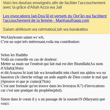
Voici les douhas enseignés afin de faciliter l'accouchement
avec la grâce d'Allah Azza wa Jall
Les invocations [ad-Dou'â] et versets du Qor'ân qui facilitent
l'accouchement de la femme - Manhajulhaqq.com
Salam ahlikoum wa rahmatouLlah wa barakattou
WaAlaykoum salam wr wb,
C'est un sujet très intéressant,voila ma contribution:
Selon les Hadiths
Voilà un conseille en cas de douleur:
Mettre sa main sur l'endroit qui fait mal est dire Bismillah(Au nom
d'Allah)(3fois)
et dit:Aouzou bi izati lah wa kroudratihi min charri ma ajidou wa ou
haazirou (Je cherche refuge un asile auprès de Dieu contre le mal que
j'éprouve et que je crains)(7fois)
C'est une formule qu'on trouve dans les livres(ou K7) d'invocations
car c'est une pratique du prophète(pbsl).
Sinon dans le coran il y a un passage de la sourate19 (Maryam) que
voici: