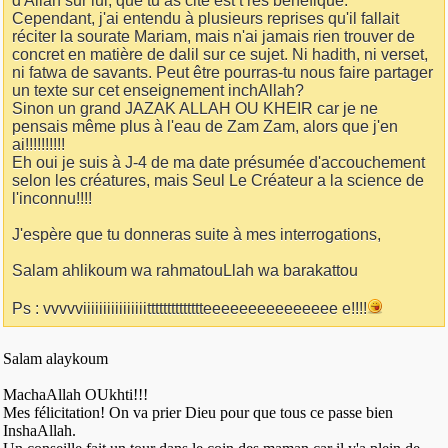
d'Allah sur lui, que tu as cité est t rès bénéfique.
Cependant, j'ai entendu à plusieurs reprises qu'il fallait
réciter la sourate Mariam, mais n'ai jamais rien trouver de
concret en matière de dalil sur ce sujet. Ni hadith, ni verset,
ni fatwa de savants. Peut être pourras-tu nous faire partager
un texte sur cet enseignement inchAllah?
Sinon un grand JAZAK ALLAH OU KHEIR car je ne
pensais même plus à l'eau de Zam Zam, alors que j'en
ai!!!!!!!!!!
Eh oui je suis à J-4 de ma date présumée d'accouchement
selon les créatures, mais Seul Le Créateur a la science de
l'inconnu!!!!
J'espère que tu donneras suite à mes interrogations,
Salam ahlikoum wa rahmatouLlah wa barakattou
Ps : vvvvviiiiiiiiiiiiiiiitttttttttttttteeeeeeeeeeeeeee e!!!!
Salam alaykoum
MachaAllah OUkhti!!!
Mes félicitation! On va prier Dieu pour que tous ce passe bien
InshaAllah.