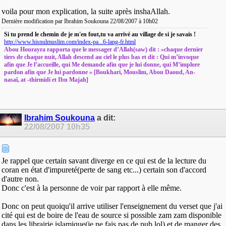
voila pour mon explication, la suite après inshaAllah.
Dernière modification par Ibrahim Soukouna 22/08/2007 à
10h02
Si tu prend le chemin de je m'en fout,tu va arrivé au village de si je savais !
http://www.hisnulmuslim.com/index-pa...6-lang-fr.html
Abou Hourayra rapporta que le messager d’Allah(saw) dit : »chaque dernier
tiers de chaque nuit, Allah descend au ciel le plus bas et dit : Qui m’invoque
afin que Je l’accueille, qui Me demande afin que je lui donne, qui M’implore
pardon afin que Je lui pardonne » [Boukhari, Mouslim, Abou Daoud, An-
nasaî, at -thirmidi et Ibn Majah]
Ibrahim Soukouna
a dit:
22/08/2007
10h35
Je rappel que certain savant diverge en ce qui est de la lecture du
coran en état d'impureté(perte de sang etc...) certain son d'accord
d'autre non.
Donc c'est à la personne de voir par rapport à elle même.
Donc on peut quoiqu'il arrive utiliser l'enseignement du verset que j'ai
cité qui est de boire de l'eau de source si possible zam zam disponible
dans les librairie islamique(je ne fais pas de pub lol) et de manger des