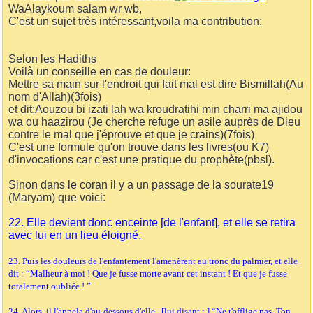
WaAlaykoum salam wr wb,
C'est un sujet très intéressant,voila ma contribution:
Selon les Hadiths
Voilà un conseille en cas de douleur:
Mettre sa main sur l'endroit qui fait mal est dire Bismillah(Au
nom d'Allah)(3fois)
et dit:Aouzou bi izati lah wa kroudratihi min charri ma ajidou
wa ou haazirou (Je cherche refuge un asile auprès de Dieu
contre le mal que j'éprouve et que je crains)(7fois)
C'est une formule qu'on trouve dans les livres(ou K7)
d'invocations car c'est une pratique du prophète(pbsl).
Sinon dans le coran il y a un passage de la sourate19
(Maryam) que voici:
22. Elle devient donc enceinte [de l'enfant], et elle se retira
avec lui en un lieu éloigné.
23. Puis les douleurs de l'enfantement l'amenèrent au tronc du palmier, et elle
dit : “Malheur à moi ! Que je fusse morte avant cet instant ! Et que je fusse
totalement oubliée ! ”
24. Alors, il l'appela d'au-dessous d'elle , [lui disant : ] “Ne t'afflige pas. Ton