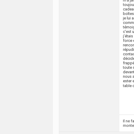
m'a jam
toujou
cadeau
boîtes
je lui
comme 
témoig
c'est 
j'étai
force 
rencon
répudi
contac
décidé
frappé
toute 
devant
nous a
ester 
table 
Il ne 
monte