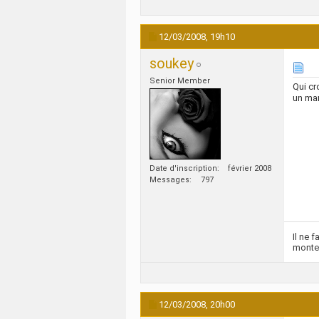
12/03/2008,
19h10
soukey
Senior Member
Qui cr
un mar
Date d'inscription
février 2008
Messages
797
Il ne 
monte
12/03/2008,
20h00