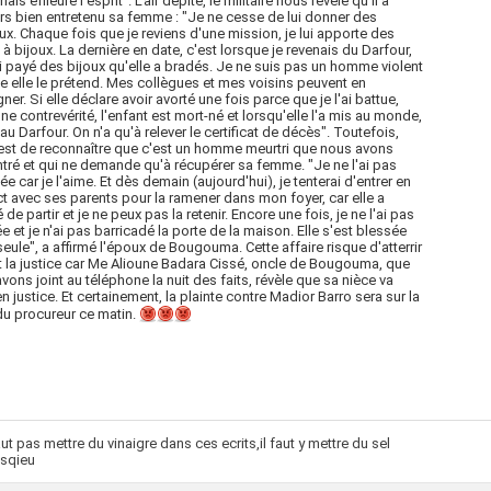
ais effleuré l'esprit". L'air dépité, le militaire nous révèle qu'il a
rs bien entretenu sa femme : "Je ne cesse de lui donner des
x. Chaque fois que je reviens d'une mission, je lui apporte des
 à bijoux. La dernière en date, c'est lorsque je revenais du Darfour,
 ai payé des bijoux qu'elle a bradés. Je ne suis pas un homme violent
elle le prétend. Mes collègues et mes voisins peuvent en
ner. Si elle déclare avoir avorté une fois parce que je l'ai battue,
une contrevérité, l'enfant est mort-né et lorsqu'elle l'a mis au monde,
s au Darfour. On n'a qu'à relever le certificat de décès". Toutefois,
est de reconnaître que c'est un homme meurtri que nous avons
tré et qui ne demande qu'à récupérer sa femme. "Je ne l'ai pas
ée car je l'aime. Et dès demain (aujourd'hui), je tenterai d'entrer en
t avec ses parents pour la ramener dans mon foyer, car elle a
 de partir et je ne peux pas la retenir. Encore une fois, je ne l'ai pas
e et je n'ai pas barricadé la porte de la maison. Elle s'est blessée
seule", a affirmé l'époux de Bougouma. Cette affaire risque d'atterrir
 la justice car Me Alioune Badara Cissé, oncle de Bougouma, que
vons joint au téléphone la nuit des faits, révèle que sa nièce va
en justice. Et certainement, la plainte contre Madior Barro sera sur la
du procureur ce matin.
faut pas mettre du vinaigre dans ces ecrits,il faut y mettre du sel
sqieu