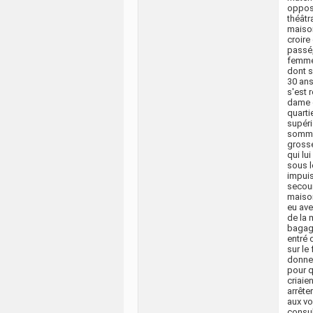
opposa
théâtr
maison
croire
passé,
femme 
dont 
30 ans
s'est 
dame q
quarti
supéri
sommes
gross
qui lu
sous l
impuis
secour
maison
eu ave
de la 
bagage
entré 
sur le
donner
pour qu
criaie
arrête
aux voi
consul