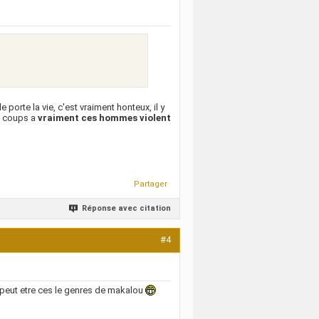
orte la vie, c'est vraiment honteux, il y
s coups a
vraiment ces hommes violent
Partager
Réponse avec citation
#4
peut etre ces le genres de makalou