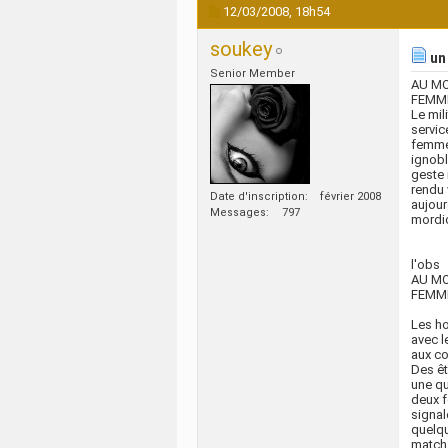
12/03/2008,
18h54
soukey
un 
Senior Member
AU M
FEMME 
Le mil
servic
femme,
ignobl
geste 
rendu 
Date d'inscription
février 2008
aujour
Messages
797
mordic
l'obs
AU M
FEMME 
Les ho
avec l
aux co
Des êt
une qu
deux f
signal
quelqu
match 