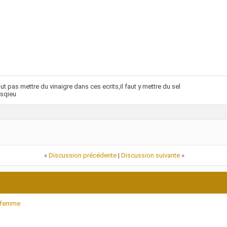
faut pas mettre du vinaigre dans ces ecrits,il faut y mettre du sel
sqieu
«
Discussion précédente
|
Discussion suivante
»
a femme