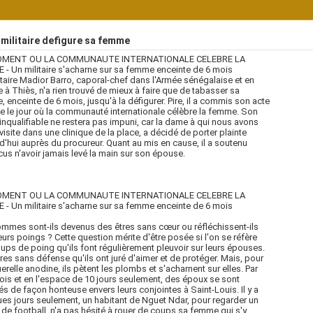
militaire defigure sa femme
OMENT OU LA COMMUNAUTE INTERNATIONALE CELEBRE LA
- Un militaire s'acharne sur sa femme enceinte de 6 mois
itaire Madior Barro, caporal-chef dans l'Armée sénégalaise et en
e à Thiès, n'a rien trouvé de mieux à faire que de tabasser sa
 enceinte de 6 mois, jusqu'à la défigurer. Pire, il a commis son acte
e le jour où la communauté internationale célèbre la femme. Son
inqualifiable ne restera pas impuni, car la dame à qui nous avons
visite dans une clinique de la place, a décidé de porter plainte
d'hui auprès du procureur. Quant au mis en cause, il a soutenu
us n'avoir jamais levé la main sur son épouse.
OMENT OU LA COMMUNAUTE INTERNATIONALE CELEBRE LA
- Un militaire s'acharne sur sa femme enceinte de 6 mois
mmes sont-ils devenus des êtres sans cœur ou réfléchissent-ils
eurs poings ? Cette question mérite d'être posée si l'on se réfère
ups de poing qu'ils font régulièrement pleuvoir sur leurs épouses.
res sans défense qu'ils ont juré d'aimer et de protéger. Mais, pour
erelle anodine, ils pètent les plombs et s'acharnent sur elles. Par
ois et en l'espace de 10 jours seulement, des époux se sont
és de façon honteuse envers leurs conjointes à Saint-Louis. Il y a
es jours seulement, un habitant de Nguet Ndar, pour regarder un
de football, n'a pas hésité à rouer de coups sa femme qui s'y