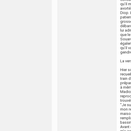
qu'il 
avorté
Diop. 
patien
grosse
débarq
lui ad
que le
Souaré
égalem
qu'il 
gendre
La ver
Hier s
recuei
train 
prépar
à même
Madior
reproc
trouvé
"Je su
mon re
maison
rempli
bassin
Avant 