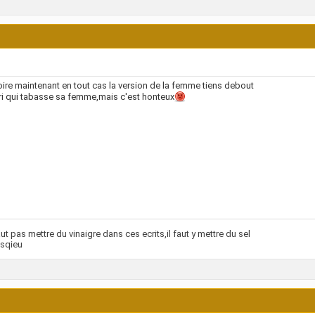
oire maintenant en tout cas la version de la femme tiens debout
i qui tabasse sa femme,mais c'est honteux
faut pas mettre du vinaigre dans ces ecrits,il faut y mettre du sel
sqieu