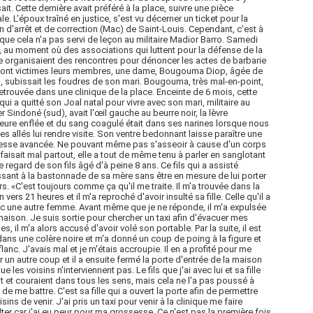
it. Cette dernière avait préféré à la place, suivre une pièce
ale. L'époux traîné en justice, s'est vu décerner un ticket pour la
 d'arrêt et de correction (Mac) de Saint-Louis. Cependant, c'est à
 que cela n'a pas servi de leçon au militaire Madior Barro. Samedi
 au moment où des associations qui luttent pour la défense de la
organisaient des rencontres pour dénoncer les actes de barbarie
sont victimes leurs membres, une dame, Bougouma Diop, âgée de
, subissait les foudres de son mari. Bougouma, très mal-en-point,
retrouvée dans une clinique de la place. Enceinte de 6 mois, cette
ui a quitté son Joal natal pour vivre avec son mari, militaire au
er Sindoné (sud), avait l'œil gauche au beurre noir, la lèvre
eure enflée et du sang coagulé était dans ses narines lorsque nous
 allés lui rendre visite. Son ventre bedonnant laisse paraître une
esse avancée. Ne pouvant même pas s'asseoir à cause d'un corps
i faisait mal partout, elle a tout de même tenu à parler en sanglotant
e regard de son fils âgé d'à peine 8 ans. Ce fils qui a assisté
sant à la bastonnade de sa mère sans être en mesure de lui porter
s. «C'est toujours comme ça qu'il me traite. Il m'a trouvée dans la
 vers 21 heures et il m'a reproché d'avoir insulté sa fille. Celle qu'il a
c une autre femme. Avant même que je ne réponde, il m'a expulsée
maison. Je suis sortie pour chercher un taxi afin d'évacuer mes
s, il m'a alors accusé d'avoir volé son portable. Par la suite, il est
dans une colère noire et m'a donné un coup de poing à la figure et
 flanc. J'avais mal et je m'étais accroupie. Il en a profité pour me
 un autre coup et il a ensuite fermé la porte d'entrée de la maison
e les voisins n'interviennent pas. Le fils que j'ai avec lui et sa fille
nt et couraient dans tous les sens, mais cela ne l'a pas poussé à
r de me battre. C'est sa fille qui a ouvert la porte afin de permettre
sins de venir. J'ai pris un taxi pour venir à la clinique me faire
ter car j'ai eu peur pour ma grossesse. Ce n'est pas la première fois