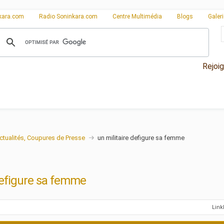
kara.com
Radio Soninkara.com
Centre Multimédia
Blogs
Galer
Rejoi
ctualités, Coupures de Presse
un militaire defigure sa femme
defigure sa femme
Lin