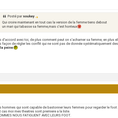
Posté par
soukey
Qui croire maintenant en tout cas la version de la femme tiens debout
un mari qui tabasse sa femme,mais c'est honteux
s d'accord avec toi, de plus comment peut on s'acharner sa femme, en plus elle p
s façon de régler les conflit qui ne sont pas de donnée systématiquement de
la peine
.
s hommes qui sont capable de bastonner leurs femmes pour regarder le foot 
t cas moi mes theatres sont premiere a la liste.
OMMES NOUS FATIGUENT AVEC LEURS FOOT.