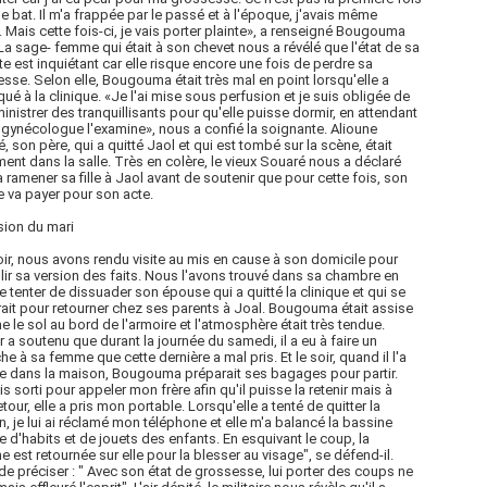
me bat. Il m'a frappée par le passé et à l'époque, j'avais même
. Mais cette fois-ci, je vais porter plainte», a renseigné Bougouma
La sage- femme qui était à son chevet nous a révélé que l'état de sa
te est inquiétant car elle risque encore une fois de perdre sa
sse. Selon elle, Bougouma était très mal en point lorsqu'elle a
ué à la clinique. «Je l'ai mise sous perfusion et je suis obligée de
ministrer des tranquillisants pour qu'elle puisse dormir, en attendant
 gynécologue l'examine», nous a confié la soignante. Alioune
, son père, qui a quitté Jaol et qui est tombé sur la scène, était
ent dans la salle. Très en colère, le vieux Souaré nous a déclaré
va ramener sa fille à Jaol avant de soutenir que pour cette fois, son
 va payer pour son acte.
sion du mari
oir, nous avons rendu visite au mis en cause à son domicile pour
llir sa version des faits. Nous l'avons trouvé dans sa chambre en
de tenter de dissuader son épouse qui a quitté la clinique et qui se
ait pour retourner chez ses parents à Joal. Bougouma était assise
 le sol au bord de l'armoire et l'atmosphère était très tendue.
 a soutenu que durant la journée du samedi, il a eu à faire un
he à sa femme que cette dernière a mal pris. Et le soir, quand il l'a
e dans la maison, Bougouma préparait ses bagages pour partir.
is sorti pour appeler mon frère afin qu'il puisse la retenir mais à
tour, elle a pris mon portable. Lorsqu'elle a tenté de quitter la
, je lui ai réclamé mon téléphone et elle m'a balancé la bassine
e d'habits et de jouets des enfants. En esquivant le coup, la
e est retournée sur elle pour la blesser au visage", se défend-il.
de préciser : " Avec son état de grossesse, lui porter des coups ne