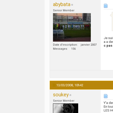
abybata
Senior Member
Je sui
a a de
Date d'inscription
janvier 2007
c pas 
Messages
156
13/03/2008,
10h42
soukey
Senior Member
Y'a de
En tou
LES H