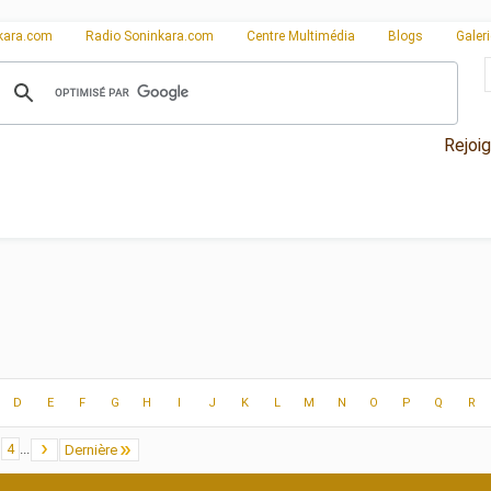
kara.com
Radio Soninkara.com
Centre Multimédia
Blogs
Galer
Rejoi
D
E
F
G
H
I
J
K
L
M
N
O
P
Q
R
4
...
Dernière
Affichage des résultats 31 à 60 sur