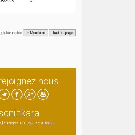
08/2008
0
igation rapide
Membres
Haut de page
rejoignez nous
soninkara
Déclaration à la CNIL n°: 818358