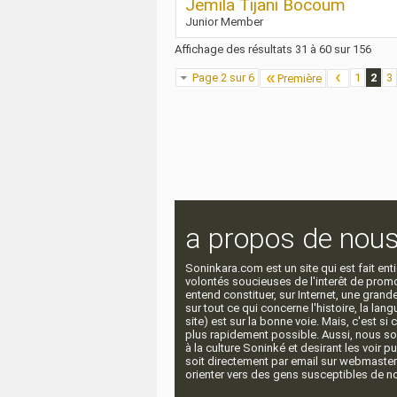
Jemila Tijani Bocoum
Junior Member
Affichage des résultats 31 à 60 sur 156
Page 2 sur 6
1
2
3
Première
a propos de nou
Soninkara.com est un site qui est fait e
volontés soucieuses de l'interêt de promou
entend constituer, sur Internet, une gra
sur tout ce qui concerne l'histoire, la langu
site) est sur la bonne voie. Mais, c'est si
plus rapidement possible. Aussi, nous so
à la culture Soninké et desirant les voir p
soit directement par email sur webmaste
orienter vers des gens susceptibles de nou