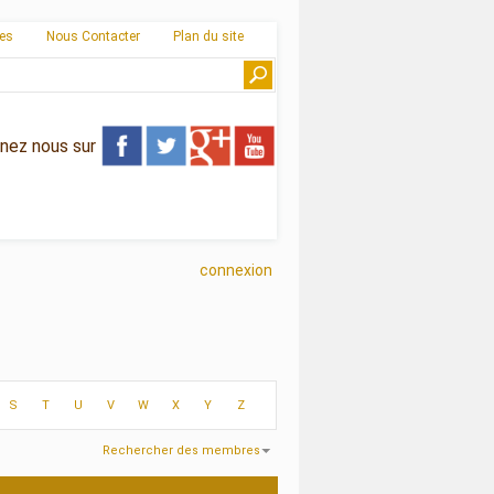
ies
Nous Contacter
Plan du site
gnez nous sur
connexion
S
T
U
V
W
X
Y
Z
Rechercher des membres
 156
Recherche effectuée en
0.01
secondes.