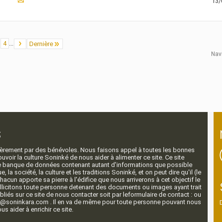
13/
4
...
Dernière
Nav
s
ntièrement par des bénévoles. Nous faisons appel à toutes les bonnes
voir la culture Soninké de nous aider à alimenter ce site. Ce site
nde banque de données contenant autant d'informations que possible
e, la société, la culture et les traditions Soninké, et on peut dire qu'il (le
 chacun apporte sa pierre à l'édifice que nous arriverons à cet objectif le
llicitons toute personne detenant des documents ou images ayant trait
ubliés sur ce site de nous contacter soit par leformulaire de contact : ou
r@soninkara.com . Il en va de même pour toute personne pouvant nous
s aider à enrichir ce site.