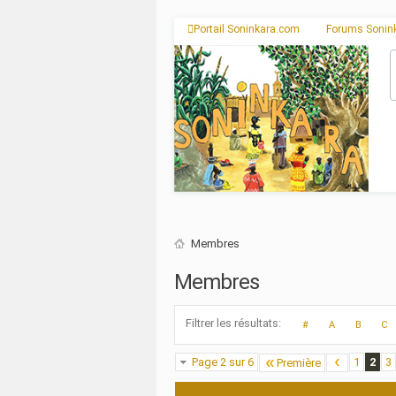
Portail Soninkara.com
Forums Sonin
Membres
Membres
Filtrer les résultats
#
A
B
C
Page 2 sur 6
1
2
3
Première