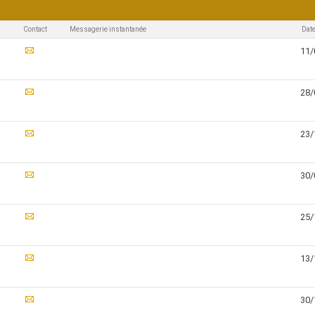
Contact
Messagerie instantanée
Date
11/
28/
23/
30/
25/
13/
30/