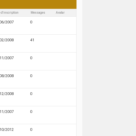
 d'inscription
Messages
Avatar
06/2007
0
02/2008
41
11/2007
0
08/2008
0
12/2008
0
11/2007
0
10/2012
0