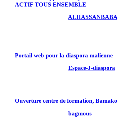
ACTIF TOUS ENSEMBLE
Dernier message par
ALHASSANBABA
26/02/2010
15h39
10
Discussions
Portail web pour la diaspora malienne
Dernier message par
Espace-J-diaspora
23/09/2013
20h33
0
Ouverture centre de formation, Bamako
Dernier message par
bagmous
21/06/2013
11h54
0