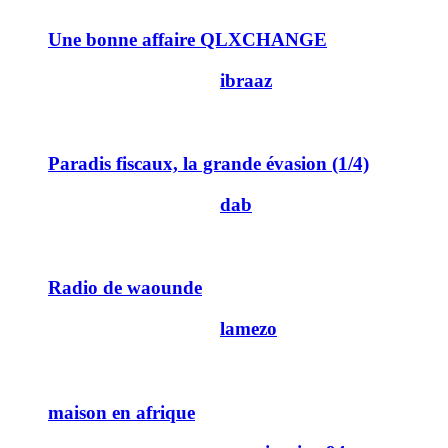
Une bonne affaire QLXCHANGE
Dernier message par
ibraaz
29/09/2011
00h05
0
Paradis fiscaux, la grande évasion (1/4)
Dernier message par
dab
28/07/2011
16h57
0
Radio de waounde
Dernier message par
lamezo
05/07/2011
18h24
1
maison en afrique