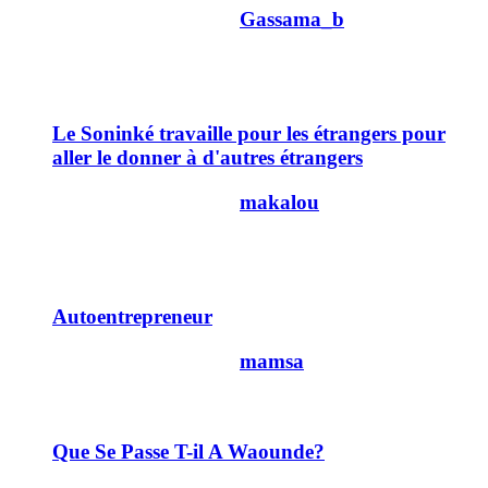
Dernier message par
Gassama_b
31/03/2011
22h45
0
Le Soninké travaille pour les étrangers pour
aller le donner à d'autres étrangers
Dernier message par
makalou
09/03/2011
12h31
159
Autoentrepreneur
Dernier message par
mamsa
25/11/2010
19h46
4
Que Se Passe T-il A Waounde?