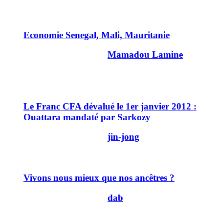
4
Economie Senegal, Mali, Mauritanie
Dernier message par
Mamadou Lamine
01/03/2012
22h21
27
Le Franc CFA dévalué le 1er janvier 2012 :
Ouattara mandaté par Sarkozy
Dernier message par
jin-jong
27/12/2011
12h57
13
Vivons nous mieux que nos ancêtres ?
Dernier message par
dab
31/10/2011
11h50
3