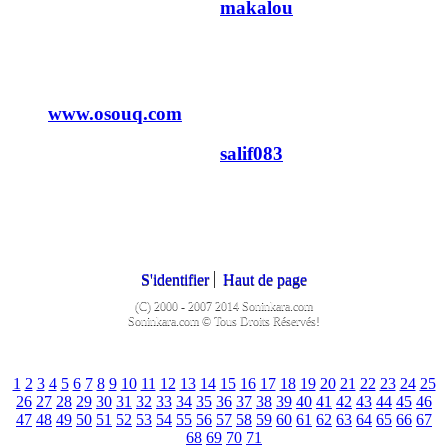
Dernier message par
makalou
20/10/2010
21h45
3
www.osouq.com
Dernier message par
salif083
25/08/2010
21h17
2
S'identifier
Haut de page
(C) 2000 - 2007 2014 Soninkara.com
Soninkara.com © Tous Droits Réservés!
1
2
3
4
5
6
7
8
9
10
11
12
13
14
15
16
17
18
19
20
21
22
23
24
25
26
27
28
29
30
31
32
33
34
35
36
37
38
39
40
41
42
43
44
45
46
47
48
49
50
51
52
53
54
55
56
57
58
59
60
61
62
63
64
65
66
67
68
69
70
71