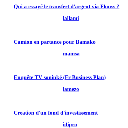
Qui a essayé le transfert d'argent via Flouss ?
Dernier message par
lallami
02/06/2013
13h04
11
Camion en partance pour Bamako
Dernier message par
mamsa
23/12/2012
09h50
0
Enquête TV soninké (Fr Business Plan)
Dernier message par
lamezo
08/12/2012
20h19
0
Creation d'un fond d'investissement
Dernier message par
idipro
30/04/2012
17h52