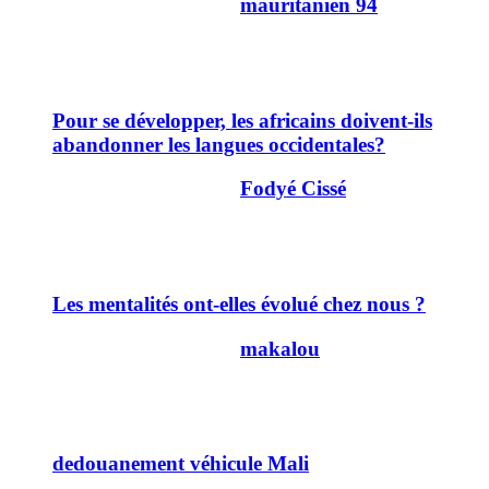
Dernier message par
mauritanien 94
23/06/2011
16h34
15
Pour se développer, les africains doivent-ils
abandonner les langues occidentales?
Dernier message par
Fodyé Cissé
11/06/2011
23h10
10
Les mentalités ont-elles évolué chez nous ?
Dernier message par
makalou
06/05/2011
13h04
10
dedouanement véhicule Mali