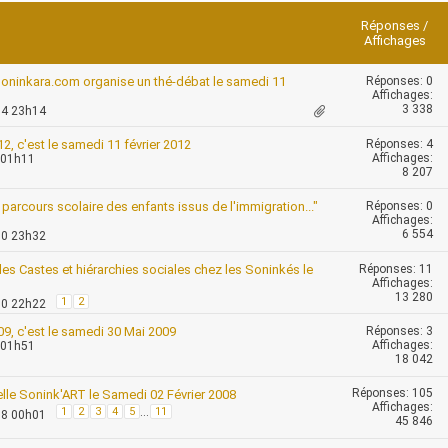
Réponses
/
Affichages
Réponses:
0
Soninkara.com organise un thé-débat le samedi 11
Affichages:
3 338
14 23h14
Réponses:
4
, c'est le samedi 11 février 2012
Affichages:
 01h11
8 207
Réponses:
0
parcours scolaire des enfants issus de l'immigration..."
Affichages:
6 554
10 23h32
Réponses:
11
es Castes et hiérarchies sociales chez les Soninkés le
Affichages:
13 280
1
2
10 22h22
Réponses:
3
9, c'est le samedi 30 Mai 2009
Affichages:
 01h51
18 042
Réponses:
105
elle Sonink'ART le Samedi 02 Février 2008
Affichages:
1
2
3
4
5
...
11
08 00h01
45 846