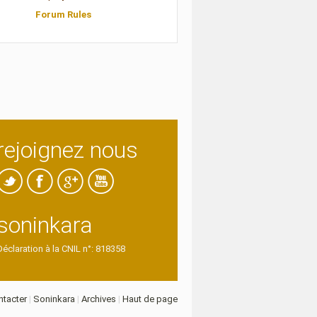
Forum Rules
rejoignez nous
soninkara
Déclaration à la CNIL n°: 818358
tacter
|
Soninkara
|
Archives
|
Haut de page