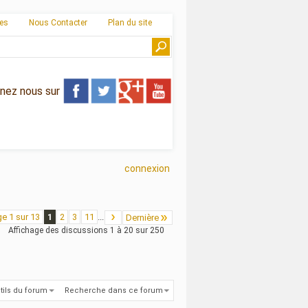
ies
Nous Contacter
Plan du site
gnez nous sur
connexion
e 1 sur 13
1
2
3
11
...
Dernière
Affichage des discussions 1 à 20 sur 250
tils du forum
Recherche dans ce forum