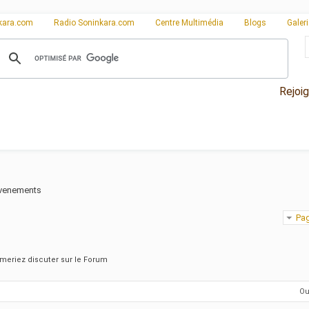
kara.com
Radio Soninkara.com
Centre Multimédia
Blogs
Galer
Rejoi
venements
Pag
meriez discuter sur le Forum
Ou