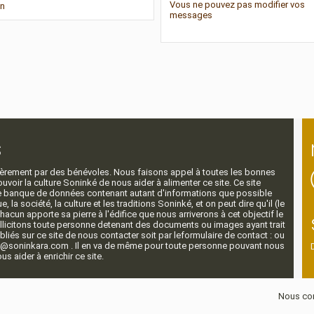
Vous
ne pouvez pas
modifier vos
on
messages
s
ntièrement par des bénévoles. Nous faisons appel à toutes les bonnes
voir la culture Soninké de nous aider à alimenter ce site. Ce site
nde banque de données contenant autant d'informations que possible
e, la société, la culture et les traditions Soninké, et on peut dire qu'il (le
 chacun apporte sa pierre à l'édifice que nous arriverons à cet objectif le
llicitons toute personne detenant des documents ou images ayant trait
ubliés sur ce site de nous contacter soit par leformulaire de contact : ou
r@soninkara.com . Il en va de même pour toute personne pouvant nous
s aider à enrichir ce site.
Nous con