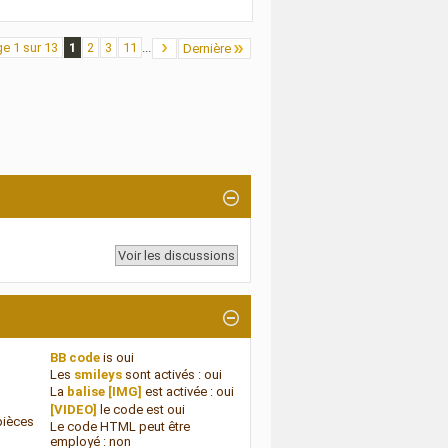
e 1 sur 13
1
2
3
11
...
Dernière
BB code
is
oui
Les
smileys
sont activés :
oui
La
balise [IMG]
est activée :
oui
[VIDEO]
le code est
oui
pièces
Le code HTML peut être
employé :
non