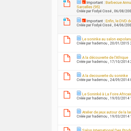
Important :
Barbecue Annue
Sarcelles (95)
Créée par
Fodyé Cissé
, 06/08/20
Important :
Enfin, le DVD 
Créée par
Fodyé Cissé
, 04/06/20
Le soninke au salon expola
Créée par
hademou
, 20/01/2015
A la découverte de l'Afrique
Créée par
hademou
, 17/10/2014
A la decouverte du soninke
Créée par
hademou
, 24/09/2014
Le Soninké à La Foire Africai
Créée par
hademou
, 19/03/2014
Atelier de jeux autour de la 
Créée par
hademou
, 19/03/2014
Salon International Des Produ