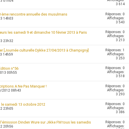
Affichages:
13 01h04
3 614
Réponses:
0
0 ème rencontre annuelle des musulmans
Affichages:
13 14h03
3 543
Réponses:
0
eurs les samedi 9 et dimanche 10 février 2013 à Paris
Affichages:
3 213
13 23h32
Réponses:
1
ier [Journée culturelle Djikke 27/04/2013 à Champigny]
Affichages:
13 14h59
3 253
Réponses:
0
ition n°56
Affichages:
2013 00h55
3 518
Réponses:
0
scriptions A Ne Pas Manquer !
Affichages:
0/2012 08h43
3 293
Réponses:
0
 le samedi 13 octobre 2012
Affichages:
12 23h05
3 386
Réponses:
0
e l'émission Dinden Wure sur Jikke FM tous les samedis
Affichages:
12 20h56