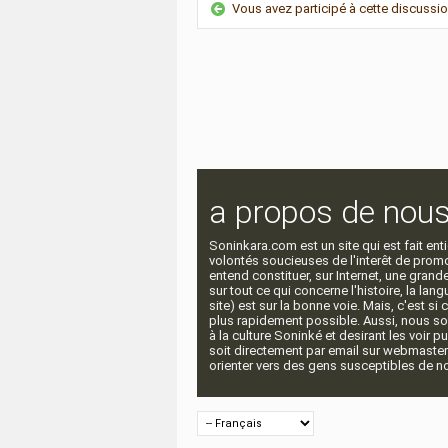
Vous avez participé à cette discussi
a propos de nou
Soninkara.com est un site qui est fait e
volontés soucieuses de l'interêt de promou
entend constituer, sur Internet, une gra
sur tout ce qui concerne l'histoire, la langu
site) est sur la bonne voie. Mais, c'est si
plus rapidement possible. Aussi, nous so
à la culture Soninké et desirant les voir p
soit directement par email sur webmaste
orienter vers des gens susceptibles de nou