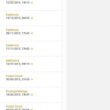
12/02/2014,
13h13
hademou
19/12/2013,
06h03
hademou
28/11/2013,
17h43
hademou
11/11/2013,
12h02
bakhonne
10/07/2013,
09h19
Fodyé Cissé
30/06/2013,
21h35
Boulaye Marega
18/06/2013,
13h49
Fodyé Cissé
09/04/2013,
01h04