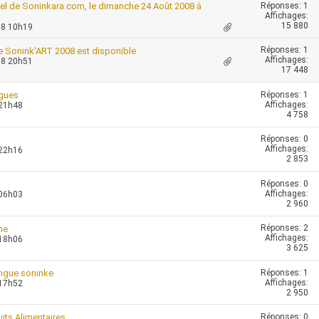
Réponses:
1
l de Soninkara.com, le dimanche 24 Août 2008 à
Affichages:
15 880
08 10h19
Réponses:
1
de Sonink'ART 2008 est disponible
Affichages:
08 20h51
17 448
Réponses:
1
ngues
Affichages:
 21h48
4 758
Réponses:
0
Affichages:
 22h16
2 853
Réponses:
0
Affichages:
 06h03
2 960
Réponses:
2
ne
Affichages:
 18h06
3 625
Réponses:
1
langue soninke
Affichages:
 17h52
2 950
Réponses:
0
its Alimentaires