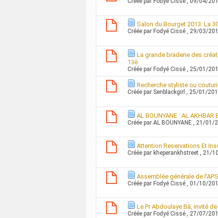
Créée par
Fodyé Cissé
, 09/04/20
Salon du Bourget 2013: La 3
Créée par
Fodyé Cissé
, 29/03/20
La grande braderie des créat
13è
Créée par
Fodyé Cissé
, 25/01/20
Recherche styliste ou coutur
Créée par
Senblackgirl
, 25/01/20
AL BOUNYANE : AL AKHBAR Ed
Créée par
AL BOUNYANE
, 21/01/
Attention Reservations Et In
Créée par
kheperankhstreet
, 21/1
Assemblée générale de l'APS
Créée par
Fodyé Cissé
, 01/10/20
Le Pr Abdoulaye Bâ, invité d
Créée par
Fodyé Cissé
, 27/07/20