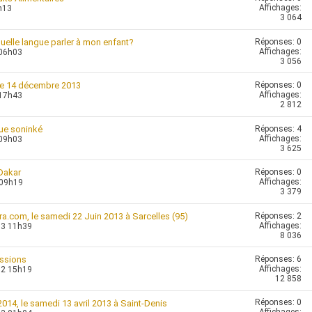
Affichages:
h13
3 064
Réponses:
0
quelle langue parler à mon enfant?
Affichages:
 06h03
3 056
Réponses:
0
le 14 décembre 2013
Affichages:
 17h43
2 812
Réponses:
4
gue soninké
Affichages:
 09h03
3 625
Réponses:
0
Dakar
Affichages:
 09h19
3 379
Réponses:
2
a.com, le samedi 22 Juin 2013 à Sarcelles (95)
Affichages:
13 11h39
8 036
Réponses:
6
essions
Affichages:
12 15h19
12 858
Réponses:
0
014, le samedi 13 avril 2013 à Saint-Denis