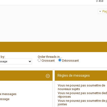
3 458
Pag
 by:
Order threads in...
Croissant
Décroissant
Règles de messages
Vous
ne pouvez pas
soumettre de
nouveaux sujets
Vous
ne pouvez pas
soumettre ded
ux messages
réponses
message
Vous
ne pouvez pas
soumettre de 
jointes