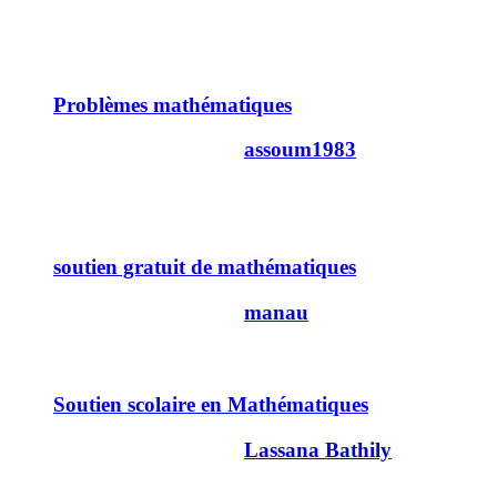
14/05/2009
01h33
5
Problèmes mathématiques
Dernier message par
assoum1983
25/11/2009
23h15
2
soutien gratuit de mathématiques
Dernier message par
manau
24/06/2008
16h28
15
Soutien scolaire en Mathématiques
Dernier message par
Lassana Bathily
11/01/2009
17h54