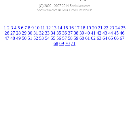
(C) 2000 - 2007 2014 Soninkara.com
Soninkara.com © Tous Droits Réservés!
1
2
3
4
5
6
7
8
9
10
11
12
13
14
15
16
17
18
19
20
21
22
23
24
25
26
27
28
29
30
31
32
33
34
35
36
37
38
39
40
41
42
43
44
45
46
47
48
49
50
51
52
53
54
55
56
57
58
59
60
61
62
63
64
65
66
67
68
69
70
71