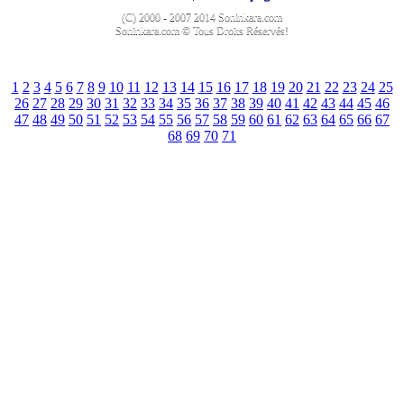
(C) 2000 - 2007 2014 Soninkara.com
Soninkara.com © Tous Droits Réservés!
1
2
3
4
5
6
7
8
9
10
11
12
13
14
15
16
17
18
19
20
21
22
23
24
25
26
27
28
29
30
31
32
33
34
35
36
37
38
39
40
41
42
43
44
45
46
47
48
49
50
51
52
53
54
55
56
57
58
59
60
61
62
63
64
65
66
67
68
69
70
71