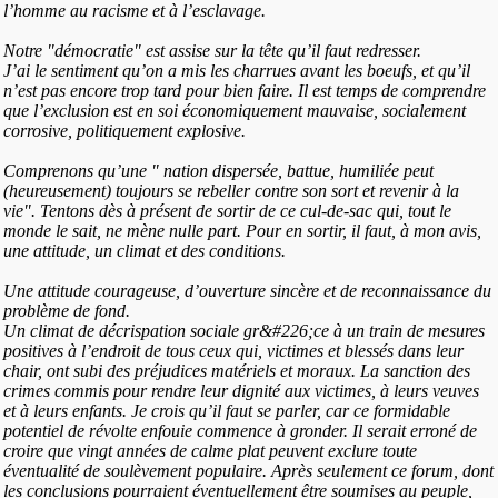
l’homme au racisme et à l’esclavage.
Notre "démocratie" est assise sur la tête qu’il faut redresser.
J’ai le sentiment qu’on a mis les charrues avant les boeufs, et qu’il
n’est pas encore trop tard pour bien faire. Il est temps de comprendre
que l’exclusion est en soi économiquement mauvaise, socialement
corrosive, politiquement explosive.
Comprenons qu’une " nation dispersée, battue, humiliée peut
(heureusement) toujours se rebeller contre son sort et revenir à la
vie". Tentons dès à présent de sortir de ce cul-de-sac qui, tout le
monde le sait, ne mène nulle part. Pour en sortir, il faut, à mon avis,
une attitude, un climat et des conditions.
Une attitude courageuse, d’ouverture sincère et de reconnaissance du
problème de fond.
Un climat de décrispation sociale gr&#226;ce à un train de mesures
positives à l’endroit de tous ceux qui, victimes et blessés dans leur
chair, ont subi des préjudices matériels et moraux. La sanction des
crimes commis pour rendre leur dignité aux victimes, à leurs veuves
et à leurs enfants. Je crois qu’il faut se parler, car ce formidable
potentiel de révolte enfouie commence à gronder. Il serait erroné de
croire que vingt années de calme plat peuvent exclure toute
éventualité de soulèvement populaire. Après seulement ce forum, dont
les conclusions pourraient éventuellement être soumises au peuple,