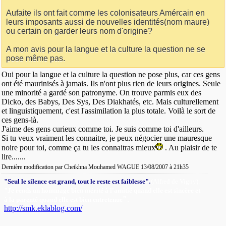
Aufaite ils ont fait comme les colonisateurs Amércain en
leurs imposants aussi de nouvelles identités(nom maure)
ou certain on garder leurs nom d'origine?
A mon avis pour la langue et la culture la question ne se
pose même pas.
Oui pour la langue et la culture la question ne pose plus, car ces gens
ont été maurinisés à jamais. Ils n'ont plus rien de leurs origines. Seule
une minorité a gardé son patronyme. On trouve parmis eux des
Dicko, des Babys, Des Sys, Des Diakhatés, etc. Mais culturellement
et linguistiquement, c'est l'assimilation la plus totale. Voilà le sort de
ces gens-là.
J'aime des gens curieux comme toi. Je suis comme toi d'ailleurs.
Si tu veux vraiment les connaitre, je peux négocier une mauresque
noire pour toi, comme ça tu les connaitras mieux
. Au plaisir de te
lire.......
Dernière modification par Cheikhna Mouhamed WAGUE 13/08/2007 à
21h35
.
"Seul le silence est grand, tout le reste est faiblesse"
(Alfred de Vigny).
"Je rends un hommage bien mérité à l'amitié quand elle est sincère et
"
.
à la parenté quand elle est bien entretenue
http://smk.eklablog.com/