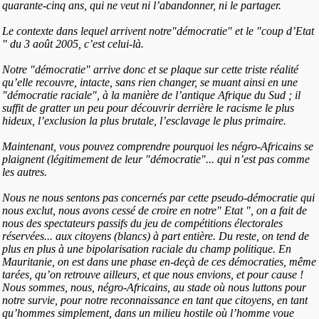
quarante-cinq ans, qui ne veut ni l’abandonner, ni le partager.
Le contexte dans lequel arrivent notre"démocratie" et le "coup d’Etat
" du 3 août 2005, c’est celui-là.
Notre "démocratie" arrive donc et se plaque sur cette triste réalité
qu’elle recouvre, intacte, sans rien changer, se muant ainsi en une
"démocratie raciale", à la manière de l’antique Afrique du Sud ; il
suffit de gratter un peu pour découvrir derrière le racisme le plus
hideux, l’exclusion la plus brutale, l’esclavage le plus primaire.
Maintenant, vous pouvez comprendre pourquoi les négro-Africains se
plaignent (légitimement de leur "démocratie"... qui n’est pas comme
les autres.
Nous ne nous sentons pas concernés par cette pseudo-démocratie qui
nous exclut, nous avons cessé de croire en notre" Etat ", on a fait de
nous des spectateurs passifs du jeu de compétitions électorales
réservées... aux citoyens (blancs) à part entière. Du reste, on tend de
plus en plus à une bipolarisation raciale du champ politique. En
Mauritanie, on est dans une phase en-deçà de ces démocraties, même
tarées, qu’on retrouve ailleurs, et que nous envions, et pour cause !
Nous sommes, nous, négro-Africains, au stade où nous luttons pour
notre survie, pour notre reconnaissance en tant que citoyens, en tant
qu’hommes simplement, dans un milieu hostile où l’homme voue