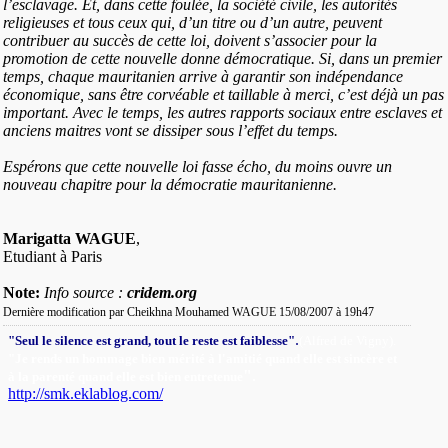
l’esclavage. Et, dans cette foulée, la société civile, les autorités
religieuses et tous ceux qui, d’un titre ou d’un autre, peuvent
contribuer au succès de cette loi, doivent s’associer pour la
promotion de cette nouvelle donne démocratique. Si, dans un premier
temps, chaque mauritanien arrive à garantir son indépendance
économique, sans être corvéable et taillable à merci, c’est déjà un pas
important. Avec le temps, les autres rapports sociaux entre esclaves et
anciens maitres vont se dissiper sous l’effet du temps.
Espérons que cette nouvelle loi fasse écho, du moins ouvre un
nouveau chapitre pour la démocratie mauritanienne.
Marigatta WAGUE
,
Etudiant à Paris
Note:
Info source :
cridem.org
Dernière modification par Cheikhna Mouhamed WAGUE 15/08/2007 à
19h47
.
"Seul le silence est grand, tout le reste est faiblesse"
(Alfred de Vigny).
"Je rends un hommage bien mérité à l'amitié quand elle est sincère et
"
.
à la parenté quand elle est bien entretenue
http://smk.eklablog.com/