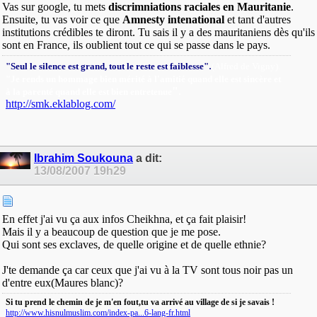
Vas sur google, tu mets
discrimniations raciales en Mauritanie
.
Ensuite, tu vas voir ce que
Amnesty intenational
et tant d'autres
institutions crédibles te diront. Tu sais il y a des mauritaniens dès qu'ils
sont en France, ils oublient tout ce qui se passe dans le pays.
.
"Seul le silence est grand, tout le reste est faiblesse"
(Alfred de Vigny).
"Je rends un hommage bien mérité à l'amitié quand elle est sincère et
"
.
à la parenté quand elle est bien entretenue
http://smk.eklablog.com/
Ibrahim Soukouna
a dit:
13/08/2007
19h29
En effet j'ai vu ça aux infos Cheikhna, et ça fait plaisir!
Mais il y a beaucoup de question que je me pose.
Qui sont ses exclaves, de quelle origine et de quelle ethnie?
J'te demande ça car ceux que j'ai vu à la TV sont tous noir pas un
d'entre eux(Maures blanc)?
Si tu prend le chemin de je m'en fout,tu va arrivé au village de si je savais !
http://www.hisnulmuslim.com/index-pa...6-lang-fr.html