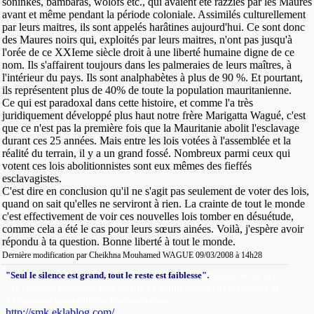
soninkés, bambaras, wolofs etc., qui avaient été razziés par les Maures
avant et même pendant la période coloniale. Assimilés culturellement
par leurs maitres, ils sont appelés harâtines aujourd'hui. Ce sont donc
des Maures noirs qui, exploités par leurs maitres, n'ont pas jusqu'à
l'orée de ce XXIeme siècle droit à une liberté humaine digne de ce
nom. Ils s'affairent toujours dans les palmeraies de leurs maîtres, à
l'intérieur du pays. Ils sont analphabètes à plus de 90 %. Et pourtant,
ils représentent plus de 40% de toute la population mauritanienne.
Ce qui est paradoxal dans cette histoire, et comme l'a très
juridiquement développé plus haut notre frère Marigatta Wagué, c'est
que ce n'est pas la première fois que la Mauritanie abolit l'esclavage
durant ces 25 années. Mais entre les lois votées à l'assemblée et la
réalité du terrain, il y a un grand fossé. Nombreux parmi ceux qui
votent ces lois abolitionnistes sont eux mêmes des fieffés
esclavagistes.
C'est dire en conclusion qu'il ne s'agit pas seulement de voter des lois,
quand on sait qu'elles ne serviront à rien. La crainte de tout le monde
c'est effectivement de voir ces nouvelles lois tomber en désuétude,
comme cela a été le cas pour leurs sœurs ainées. Voilà, j'espère avoir
répondu à ta question. Bonne liberté à tout le monde.
Dernière modification par Cheikhna Mouhamed WAGUE 09/03/2008 à
14h28
.
"Seul le silence est grand, tout le reste est faiblesse"
(Alfred de Vigny).
"Je rends un hommage bien mérité à l'amitié quand elle est sincère et
"
.
à la parenté quand elle est bien entretenue
http://smk.eklablog.com/