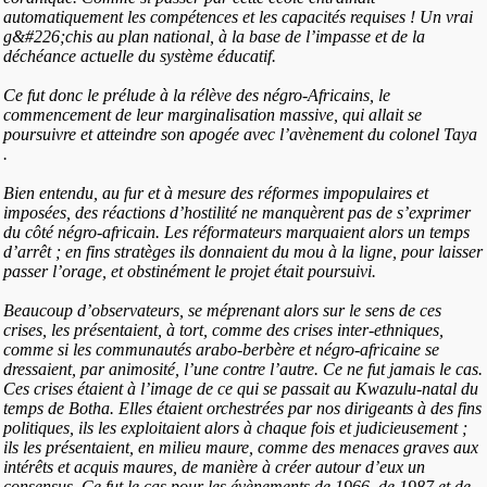
automatiquement les compétences et les capacités requises ! Un vrai
g&#226;chis au plan national, à la base de l’impasse et de la
déchéance actuelle du système éducatif.
Ce fut donc le prélude à la rélève des négro-Africains, le
commencement de leur marginalisation massive, qui allait se
poursuivre et atteindre son apogée avec l’avènement du colonel Taya
.
Bien entendu, au fur et à mesure des réformes impopulaires et
imposées, des réactions d’hostilité ne manquèrent pas de s’exprimer
du côté négro-africain. Les réformateurs marquaient alors un temps
d’arrêt ; en fins stratèges ils donnaient du mou à la ligne, pour laisser
passer l’orage, et obstinément le projet était poursuivi.
Beaucoup d’observateurs, se méprenant alors sur le sens de ces
crises, les présentaient, à tort, comme des crises inter-ethniques,
comme si les communautés arabo-berbère et négro-africaine se
dressaient, par animosité, l’une contre l’autre. Ce ne fut jamais le cas.
Ces crises étaient à l’image de ce qui se passait au Kwazulu-natal du
temps de Botha. Elles étaient orchestrées par nos dirigeants à des fins
politiques, ils les exploitaient alors à chaque fois et judicieusement ;
ils les présentaient, en milieu maure, comme des menaces graves aux
intérêts et acquis maures, de manière à créer autour d’eux un
consensus. Ce fut le cas pour les évènements de 1966, de 1987 et de