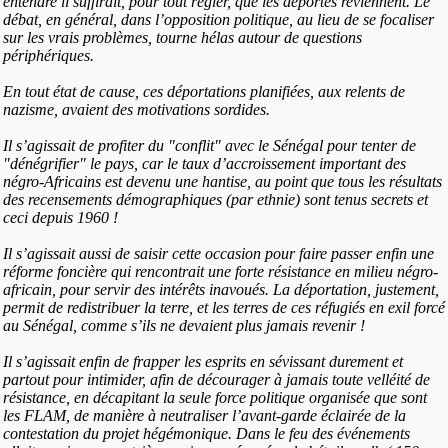
entendre il suffirait, pour tout régler, que les déportés reviennent. Le
débat, en général, dans l’opposition politique, au lieu de se focaliser
sur les vrais problèmes, tourne hélas autour de questions
périphériques.
En tout état de cause, ces déportations planifiées, aux relents de
nazisme, avaient des motivations sordides.
Il s’agissait de profiter du "conflit" avec le Sénégal pour tenter de
"dénégrifier" le pays, car le taux d’accroissement important des
négro-Africains est devenu une hantise, au point que tous les résultats
des recensements démographiques (par ethnie) sont tenus secrets et
ceci depuis 1960 !
Il s’agissait aussi de saisir cette occasion pour faire passer enfin une
réforme foncière qui rencontrait une forte résistance en milieu négro-
africain, pour servir des intérêts inavoués. La déportation, justement,
permit de redistribuer la terre, et les terres de ces réfugiés en exil forcé
au Sénégal, comme s’ils ne devaient plus jamais revenir !
Il s’agissait enfin de frapper les esprits en sévissant durement et
partout pour intimider, afin de décourager à jamais toute velléité de
résistance, en décapitant la seule force politique organisée que sont
les FLAM, de manière à neutraliser l’avant-garde éclairée de la
contestation du projet hégémonique. Dans le feu des événements