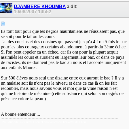
DJAMBERE KHOUMBA
a dit:
10/08/2007
14h52
Ils font tout pour que les negros-mauritaniens ne réussissent pas, que
se soit pour le taf ou les cours.
J'ai des cousins et des cousines qui passent jusqu'à 4 f ou 5 fois le bac
pour les plus courageux certains abandonnent à partir du 3ème échec.
Si l'on peut appeler ça un échec, car ils ont pour la plupart acquit
assimilés les cours et auraient eu largement leur bac, or dans ce pays
de racistes, ils ne donnent pas le bac au noirs et l'accorde uniquement
aux enfants Maures.
Sur 500 élèves noirs seul une dizaine entre eux auront le bac ? Il y a
un malaise soit ils n'ont pas le niveau et dans ce cas là on les fait
redoubler, mais nous savons vous et moi que la vraie raison n'est
qu'une histoire de mélanine (cette substance qui selon son degrés de
présence colore la peau )
A bonne entendeur ...
Nul divinitè si ce n'est Dieu et Mohamed est l'envoyé de Dieu.
---------------------------------------------------