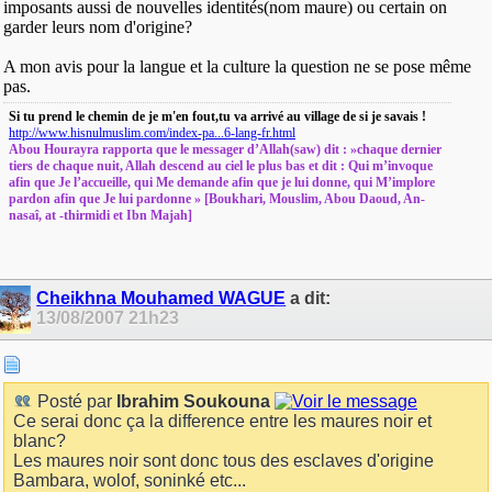
imposants aussi de nouvelles identités(nom maure) ou certain on
garder leurs nom d'origine?
A mon avis pour la langue et la culture la question ne se pose même
pas.
Si tu prend le chemin de je m'en fout,tu va arrivé au village de si je savais !
http://www.hisnulmuslim.com/index-pa...6-lang-fr.html
Abou Hourayra rapporta que le messager d’Allah(saw) dit : »chaque dernier
tiers de chaque nuit, Allah descend au ciel le plus bas et dit : Qui m’invoque
afin que Je l’accueille, qui Me demande afin que je lui donne, qui M’implore
pardon afin que Je lui pardonne » [Boukhari, Mouslim, Abou Daoud, An-
nasaî, at -thirmidi et Ibn Majah]
Cheikhna Mouhamed WAGUE
a dit:
13/08/2007
21h23
Posté par
Ibrahim Soukouna
Ce serai donc ça la difference entre les maures noir et
blanc?
Les maures noir sont donc tous des esclaves d'origine
Bambara, wolof, soninké etc...