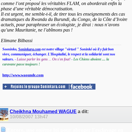
comme l’ont proposé les véritables FLAM, on aborderait enfin la
phase d’une véritable démocratisation.
Il est urgent, me semble-t-il, de tirer tous les enseignements des cas
dramatiques du Rwanda du Burundi, du Congo, de la Côte d’Ivoire
actuels, pour paraphraser un écologiste, je dirai : nous n’avons
qu’une Mauritanie, ne l’abîmons pas !
Elimane Bilbassi
Sooninko,
Soninkara.com
est notre village "virtuel " Soninké où il y fait bon
vivre, communiquer, échanger. L'Hospitalité, le respect et la solidarité sont nos
valeurs.
-
Laisse parler les gens ... On s'en fout!
-
Les Chiens aboient .... la
caravane passe toujours !
http://www.waounde.com
Cheikhna Mouhamed WAGUE
a dit:
10/08/2007
13h47
Encore, une enième loi pour abroger l'esclavage en