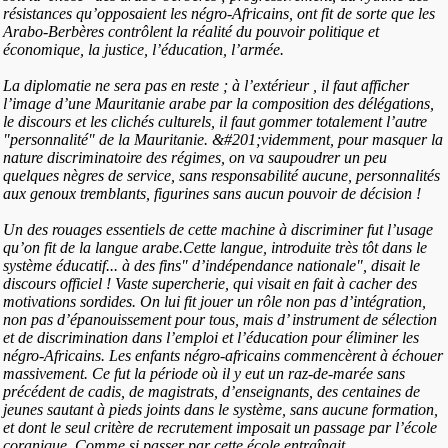
résistances qu’opposaient les négro-Africains, ont fit de sorte que les
Arabo-Berbères contrôlent la réalité du pouvoir politique et
économique, la justice, l’éducation, l’armée.
La diplomatie ne sera pas en reste ; à l’extérieur , il faut afficher
l’image d’une Mauritanie arabe par la composition des délégations,
le discours et les clichés culturels, il faut gommer totalement l’autre
"personnalité" de la Mauritanie. &#201;videmment, pour masquer la
nature discriminatoire des régimes, on va saupoudrer un peu
quelques nègres de service, sans responsabilité aucune, personnalités
aux genoux tremblants, figurines sans aucun pouvoir de décision !
Un des rouages essentiels de cette machine à discriminer fut l’usage
qu’on fit de la langue arabe.Cette langue, introduite très tôt dans le
système éducatif... à des fins" d’indépendance nationale", disait le
discours officiel ! Vaste supercherie, qui visait en fait à cacher des
motivations sordides. On lui fit jouer un rôle non pas d’intégration,
non pas d’épanouissement pour tous, mais d’ instrument de sélection
et de discrimination dans l’emploi et l’éducation pour éliminer les
négro-Africains. Les enfants négro-africains commencèrent à échouer
massivement. Ce fut la période où il y eut un raz-de-marée sans
précédent de cadis, de magistrats, d’enseignants, des centaines de
jeunes sautant à pieds joints dans le système, sans aucune formation,
et dont le seul critère de recrutement imposait un passage par l’école
coranique. Comme si passer par cette école entraînait