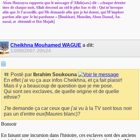
Abou Hourayra rapporta que le messager d’Allah(saw) dit : »chaque dernier
tiers de chaque nuit, Allah descend au ciel le plus bas et dit : Qui m’invoque
afin que Je l’accueille, qui Me demande afin que je lui donne, qui M’implore
pardon afin que Je lui pardonne » [Boukhari, Mouslim, Abou Daoud, An-
nasaî, at -thirmidi et Ibn Majah]
Cheikhna Mouhamed WAGUE
a dit:
13/08/2007
20h24
Posté par
Ibrahim Soukouna
En effet j'ai vu ça aux infos Cheikhna, et ça fait plaisir!
Mais il y a beaucoup de question que je me pose.
Qui sont ses exclaves, de quelle origine et de quelle
ethnie?
J'te demande ça car ceux que j'ai vu à la TV sont tous noir
pas un d'entre eux(Maures blanc)?
Bonsoir
En faisant une incursion dans l'histoire, ces esclaves sont des anciens