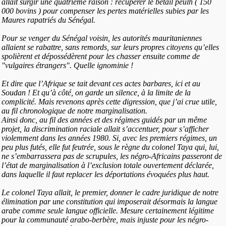
allait surgir une quatrième raison : récupérer le bétail peulh ( 150
000 bovins ) pour compenser les pertes matérielles subies par les
Maures rapatriés du Sénégal.
Pour se venger du Sénégal voisin, les autorités mauritaniennes
allaient se rabattre, sans remords, sur leurs propres citoyens qu’elles
spolièrent et dépossédèrent pour les chasser ensuite comme de
"vulgaires étrangers". Quelle ignominie !
Et dire que l’Afrique se tait devant ces actes barbares, ici et au
Soudan ! Et qu’à côté, on garde un silence, à la limite de la
complicité. Mais revenons après cette digression, que j’ai crue utile,
au fil chronologique de notre marginalisation.
Ainsi donc, au fil des années et des régimes guidés par un même
projet, la discrimination raciale allait s’accentuer, pour s’afficher
violemment dans les années 1980. Si, avec les premiers régimes, un
peu plus futés, elle fut feutrée, sous le règne du colonel Taya qui, lui,
ne s’embarrassera pas de scrupules, les négro-Africains passeront de
l’état de marginalisation à l’exclusion totale ouvertement déclarée,
dans laquelle il faut replacer les déportations évoquées plus haut.
Le colonel Taya allait, le premier, donner le cadre juridique de notre
élimination par une constitution qui imposerait désormais la langue
arabe comme seule langue officielle. Mesure certainement légitime
pour la communauté arabo-berbère, mais injuste pour les négro-