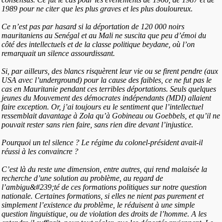
1989 pour ne citer que les plus graves et les plus douloureux.
Ce n’est pas par hasard si la déportation de 120 000 noirs
mauritaniens au Senégal et au Mali ne suscita que peu d’émoi du
côté des intellectuels et de la classe politique beydane, où l’on
remarquait un silence assourdissant.
Si, par ailleurs, des blancs risquèrent leur vie ou se firent pendre (aux
USA avec l’underground) pour la cause des faibles, ce ne fut pas le
cas en Mauritanie pendant ces terribles déportations. Seuls quelques
jeunes du Mouvement des démocrates indépendants (MDI) allaient
faire exception. Or, j’ai toujours eu le sentiment que l’intellectuel
ressemblait davantage à Zola qu’à Gobineau ou Goebbels, et qu’il ne
pouvait rester sans rien faire, sans rien dire devant l’injustice.
Pourquoi un tel silence ? Le régime du colonel-président avait-il
réussi à les convaincre ?
C’est là du reste une dimension, entre autres, qui rend malaisée la
recherche d’une solution au problème, au regard de
l’ambigu&#239;té de ces formations politiques sur notre question
nationale. Certaines formations, si elles ne nient pas purement et
simplement l’existence du problème, le réduisent à une simple
question linguistique, ou de violation des droits de l’homme. A les