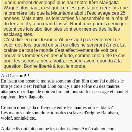
juridiquement developpé plus haut notre frère Marigatta
Wagué plus haut, c'est que ce n'est pas la première fois que
la première fois que la Mauritanie abolit l'esclavage ces 25
années. Mais entre les lois votées à l'assemblée et la réalité
du terrain, il y a un grand fossé. Nombreux parmis ceux qui
votent ces lois abolitionistes sont eux mêmes des fieffés
esclavagistes.
C'est dire en conclusion qu'il ne s'agit pas seulement de
voter des lois, quand on sait qu'elles ne serviront à rien. La
crainte de tout le monde c'est effectivement de voir ces
nouvelles tombées en désuétude, comme cela a été le cas
pour les soeurs ainées. Voilà, j'espère avoir répondu à ta
question. Bonne liberté à tout le monde.
Ah D'accord!!!
En lisant ton poste je me suis souvenu d'un film dont j'ai oublais le
titre je crois c'est l'enfant Lion ou il y a une scène ou des maures
attaques un village de noir en brulant tous sur leur passage et tuant et
captivant les villageois.
Ce serai donc ça la difference entre les maures noir et blanc?
Les maures noir sont donc tous des esclaves d'origine Bambara,
wolof, soninké etc...
Aufaite ils ont fait comme les colonisateurs Amércain en leurs