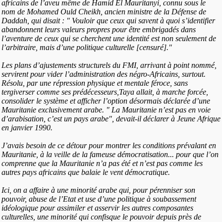
africains de l’aveu même de Hamid El Mauritanyi, connu sous le
nom de Mohamed Ould Cheikh, ancien ministre de la Défense de
Daddah, qui disait : " Vouloir que ceux qui savent à quoi s’identifier
abandonnent leurs valeurs propres pour être embrigadés dans
l’aventure de ceux qui se cherchent une identité est non seulement de
l’arbitraire, mais d’une politique culturelle [censuré]."
Les plans d’ajustements structurels du FMI, arrivant à point nommé,
servirent pour vider l’administration des négro-Africains, surtout.
Résolu, par une répression physique et mentale féroce, sans
tergiverser comme ses prédécesseurs,Taya allait, à marche forcée,
consolider le système et afficher l’option désormais déclarée d’une
Mauritanie exclusivement arabe. " La Mauritanie n’est pas en voie
d’arabisation, c’est un pays arabe", devait-il déclarer à Jeune Afrique
en janvier 1990.
J’avais besoin de ce détour pour montrer les conditions prévalant en
Mauritanie, à la veille de la fameuse démocratisation... pour que l’on
comprenne que la Mauritanie n’a pas été et n’est pas comme les
autres pays africains que balaie le vent démocratique.
Ici, on a affaire à une minorité arabe qui, pour pérenniser son
pouvoir, abuse de l’Etat et use d’une politique à soubassement
idéologique pour assimiler et asservir les autres composantes
culturelles, une minorité qui confisque le pouvoir depuis près de