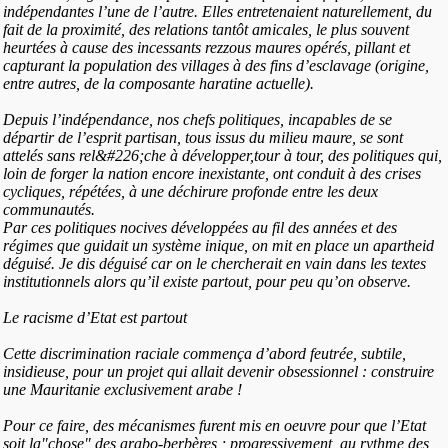
indépendantes l’une de l’autre. Elles entretenaient naturellement, du
fait de la proximité, des relations tantôt amicales, le plus souvent
heurtées à cause des incessants rezzous maures opérés, pillant et
capturant la population des villages à des fins d’esclavage (origine,
entre autres, de la composante haratine actuelle).
Depuis l’indépendance, nos chefs politiques, incapables de se
départir de l’esprit partisan, tous issus du milieu maure, se sont
attelés sans rel&#226;che à développer,tour à tour, des politiques qui,
loin de forger la nation encore inexistante, ont conduit à des crises
cycliques, répétées, à une déchirure profonde entre les deux
communautés.
Par ces politiques nocives développées au fil des années et des
régimes que guidait un système inique, on mit en place un apartheid
déguisé. Je dis déguisé car on le chercherait en vain dans les textes
institutionnels alors qu’il existe partout, pour peu qu’on observe.
Le racisme d’Etat est partout
Cette discrimination raciale commença d’abord feutrée, subtile,
insidieuse, pour un projet qui allait devenir obsessionnel : construire
une Mauritanie exclusivement arabe !
Pour ce faire, des mécanismes furent mis en oeuvre pour que l’Etat
soit la"chose" des arabo-berbères ; progressivement, au rythme des