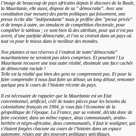
l’image de beaucoup de pays africains depuis le discours de la Baule,
la Mauritanie, elle aussi, dispose de sa " démocratie". Avec une
constitution (sur mesure) des partis politiques qui foisonnent, une
presse écrite dite "indépendante" mais je préfère dire "presse privée"
et de temps à autre, un simulacre de compétition électorale, pour
compléter le tableau ; ce sont bien là des attributs, pour qui n’est pas
averti, d’une parfaite démocratie, et l’on se croirait dans un pays où
tout va pour le mieux dans le meilleur des mondes.
Nos plaintes et nos réserves à l’endroit de notre"démocratie"
mauritanienne ne seraient pas alors comprises. Et pourtant ! La
Mauritanie recouvre une tout autre réalité, dissimule une face cachée
de démocratie raciale !
Telle est la réalité que bien des gens ne comprennent pas. Et pour la
faire comprendre il nous faut faire un détour, un long détour, remonter
quelque peu le cours de l’histoire récente du pays.
Il est nécessaire de rappeler que la Mauritanie est un Etat
conventionnel, artificiel, créé de toutes pièces pour les besoins du
colonialisme français en 1904, je vous fais l’économie de la
géopolitique de l’époque. La France, par sa volonté, décida donc de
faire coexister, dans un même espace, deux communautés, arabo-
berbère et négro-africaine, deux communautés, il faut le souligner, qui
s’étaient forgées chacune au cours de l’histoire dans un espace
autonome, régies par des pouvoirs politiques spécifiques,