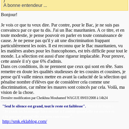
)
A bonne entendeur ...
Bonjour!
Je vois ce que tu veux dire. Par contre, pour le Bac, je ne suis pas
convaincu par ce que tu dis. J'ai un Bac mauritanien. A ce titre, et en
toute modestie, je pense pouvoir en parler en toute connaissance de
cause. Je ne pense pas qu'il y ait une discrimination frappant
particulièrement les noirs. Il est reconnu que le Bac mauritanien, vu
les matières arabes pour les francophones, est très difficile pour tout le
monde. La sélection est aussi d'une rigueur implacable. Pour preuve,
cette année il n'y que 6% d'admis.
Dans ces conditions, ils ne prennent que ceux qui sont en tête. Sans
remettre en doute les qualités studieuses de tes cousins et cousines, je
pense qu'il vaille mieux mettre en avant la caducité de la sélection qui
pénalise nombre d'élèves que de considérer cela comme une
discrimination, car même les maures sont coincés par cela. Voilà, ma
vision de la chose.
Dernière modification par Cheikhna Mouhamed WAGUE 09/03/2008 à
14h24
.
"Seul le silence est grand, tout le reste est faiblesse"
(Alfred de Vigny).
"Je rends un hommage bien mérité à l'amitié quand elle est sincère et
"
.
à la parenté quand elle est bien entretenue
http://smk.eklablog.com/