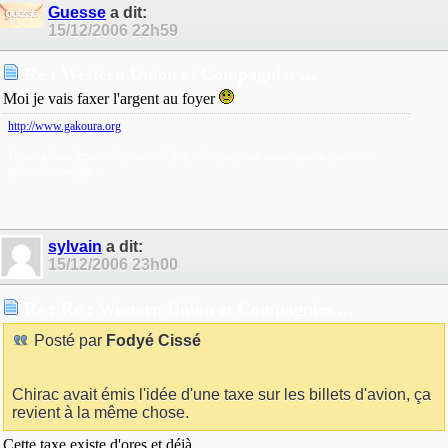
Guesse
a dit:
15/12/2006
22h59
Re : Western Union et Compagnies ...
Moi je vais faxer l'argent au foyer
http://www.gakoura.org
Tu aura beau fermer les yeux très fort, c'est par pour autant que tu pourra te
prétendre aveugle...
sylvain
a dit:
15/12/2006
23h00
Re : Re : Western Union et Compagnies ...
Posté par
Fodyé Cissé
Chirac avait émis l'idée d'une taxe sur les billets d'avion, ça
revient à la même chose.
Cette taxe existe d'ores et déjà.