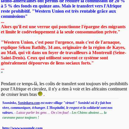
latino-américaines ont permis de réduire la commission de 20 %
à 5 % des fonds en quinze ans. Mais le transfert vers l'Afrique
reste prohibitif. "Western Union est très rentable grâce aux
commissions"
...
Alors qu'il est une verrue qui ponctionne l'épargne des migrants
et limite le codéveloppement à la seule consommation privée."
"Western Union, c'est pour l'urgence, mais c'est de l'arnaque,
explique Sékou Bathily, 34 ans, originaire de la région de Kayes,
au Mali, qui vit dans un foyer de travailleurs à Montreuil (Seine-
Saint-Denis). Ceux qui utilisent souvent ce système sont
généralement dépourvus de liens sociaux forts."
...
"
Pendant ce temps-là, les coûts de transfert sont toujours très prohibitifs
pour l'Afrique et circulez, il n'y a rien à voir et les africains continuent
de croiser leurs bras
.
Sooninko,
Soninkara.com
est notre village "virtuel " Soninké où il y fait bon
vivre, communiquer, échanger. L'Hospitalité, le respect et la solidarité sont nos
valeurs.
-
Laisse parler les gens ... On s'en fout!
-
Les Chiens aboient .... la
caravane passe toujours !
http://www.waounde.com