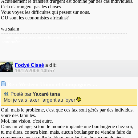
Acutellement le transfert d'argent est dominé par des cas individuels.
Cela n'arrangera pas les choses.
Vous voyez les difficultes qui pesent sur nous.
OU sont les economistes africains?
wa salam
Il suffit que deux personnes se haissent pour que la haine gagne toute l'humainté
toute entière.
Fodyé Cissé
a dit:
16/12/2006
14h57
Re : Western Union et Compagnies ...
Posté par
Yaxaré tana
Moi je vais faxer l'argent au foyer
Oui, mais le problème, c'est que ces fax sont gérés par des individus,
voire des familles.
Moi, ma vision, c'est autre.
Dans un village, si tout le monde implante une boulangerie chez soi,
tu me diras, ce sera bien, mais, aucun boulanger ne viendra faire du
commerce dans ce village. Idem pour les fax, beaucoup de gens,