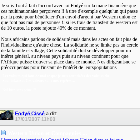
Je suis Tout à fait d'accord avec toi Fodyé sur la mane financière que
ces multinationales perçoivent !! à titre d'exemple quelqu'un qui passe
par la poste pour bénéficier d'un envoi d'argent par Western union ce
que font pas mal de personnes !! si les frais de transfert de western est
de 10 euros, la poste rajoute 40% de ce montant.
Nous africains parlons de solidarité mais dans les actes on fait plus de
l'individualisme qu'autre chose. La solidarité ne se limite pas au cercle
de la famille et village; Cette solidartité doit se développer pour un
intêret général, au niveau pays puis au niveau continent pour que
l'Afrique puisse trouver sa place dans ce monde. Nos dirigeantsne se
préoccupentas pour l'instant de l'intérêt de leurspopulations
Les valeurs qui font de moi ce que je suis sont tirées des valeurs du
Sooninkaaxu. Ces valeurs sont mes repères…
Nul bien sans peine !!!
Fodyé Cissé
a dit:
17/01/2007
11h00
Western Union et Compagnies ...