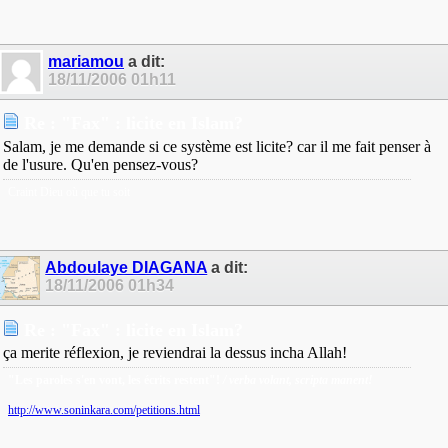
mariamou
a dit:
18/11/2006
01h11
Re : "Fax" : licite en Islam?
Salam, je me demande si ce système est licite? car il me fait penser à
de l'usure. Qu'en pensez-vous?
Craint Dieu où que tu soit
Abdoulaye DIAGANA
a dit:
18/11/2006
01h34
Re : "Fax" : licite en Islam?
ça merite réflexion, je reviendrai la dessus incha Allah!
"Les paroles s'en vont, les écrits restent"!
/ verba volant, scripta manent!
http://www.soninkara.com/petitions.html