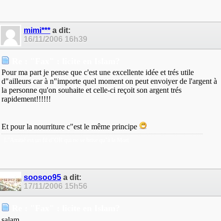
mimi***
a dit:
16/11/2006
16h39
Re : "Fax" : licite en Islam?
Pour ma part je pense que c'est une excellente idée et trés utile
d"ailleurs car à n"importe quel moment on peut envoiyer de l'argent à
la personne qu'on souhaite et celle-ci reçoit son argent trés
rapidement!!!!!!
Et pour la nourriture c"est le même principe
L"Amitié est un fil d"OR qui ne se brise qu"à la Mort
soosoo95
a dit:
17/11/2006
15h56
Re : "Fax" : licite en Islam?
salam