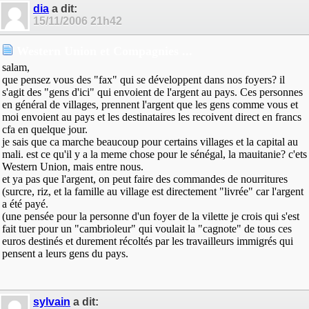
dia
a dit:
15/11/2006
21h42
Western Union et Compagnies ...
salam,
que pensez vous des "fax" qui se développent dans nos foyers? il
s'agit des "gens d'ici" qui envoient de l'argent au pays. Ces personnes
en général de villages, prennent l'argent que les gens comme vous et
moi envoient au pays et les destinataires les recoivent direct en francs
cfa en quelque jour.
je sais que ca marche beaucoup pour certains villages et la capital au
mali. est ce qu'il y a la meme chose pour le sénégal, la mauitanie? c'ets
Western Union, mais entre nous.
et ya pas que l'argent, on peut faire des commandes de nourritures
(surcre, riz, et la famille au village est directement "livrée" car l'argent
a été payé.
(une pensée pour la personne d'un foyer de la vilette je crois qui s'est
fait tuer pour un "cambrioleur" qui voulait la "cagnote" de tous ces
euros destinés et durement récoltés par les travailleurs immigrés qui
pensent a leurs gens du pays.
sylvain
a dit: