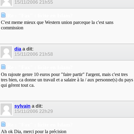
15/11/2006
21h55
Re : "Fax" : licite en Islam?
C'est meme mieux que Western union parceque la c'est sans
commission
dia
a dit:
15/11/2006
21h58
Re : "Fax" : licite en Islam?
On rajoute genre 10 euros pour "faire partir" l'argent, mais c'est tres
tres bien, ca donne un travail et a salaire à la / aux personne(s) du pays
qui gérent tout ca.
sylvain
a dit:
15/11/2006
22h29
Re : "Fax" : licite en Islam?
Ah ok Dia, merci pour la précision