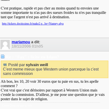
C'est pratique, rapide et pas cher au moins quand tu envoies une
somme importante tu n'as pas des sueurs froides tu n'es pas tranquille
tant que l'argent n'est pas arrivé à destination.
http://tickers.doctissimo.fr/make2.p...be=Niamey-alya
mariamou
a dit:
18/11/2006
01h05
Re : "Fax" : licite en Islam?
Posté par
sylvain weill
C'est meme mieux que Western union parceque la c'est
sans commission
Ah bon, les 10, 20 voir 30 euros que tu paie en sus, tu les apelle
comment ?
C'est vrai que c'est dérisoires par rapport à Western Union mais
c'estde la commission. D'ailleur, je me pose une question que je vais
poster dans le sujet de religion.
Craint Dieu où que tu soit