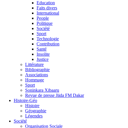
Education
Faits divers
International
People
Politique
Société
Sport
Technologie
Contribution
Santé
Insolite
Justice
Littérature
Bibliographie
Associations
Hommage
Sport
Soninkara Xibaaru
Revue de presse Jiida FM Dakar
Histoire-Géo
Histoire
Géographie
Légendes
Société
Organisation Sociale