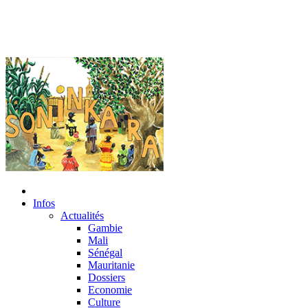
Infos
Actualités
Gambie
Mali
Sénégal
Mauritanie
Dossiers
Economie
Culture