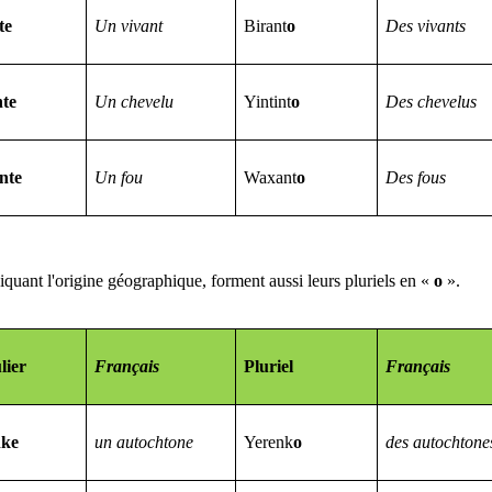
te
Un vivant
Birant
o
Des vivants
nte
Un chevelu
Yintint
o
Des chevelus
nte
Un fou
Waxant
o
Des fous
diquant l'origine géographique, forment aussi leurs pluriels en «
o
».
lier
Français
Pluriel
Français
nke
un autochtone
Yerenk
o
des autochtone