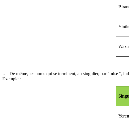
Bira
n
Yinti
Waxa
- De même, les noms qui se terminent, au singulier, par "
nke
", in
Exemple :
Singu
Yere