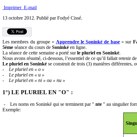
Imprimer
E-mail
13 octobre 2012.
Publié par Fodyé Cissé.
Les membres du groupe «
Apprendre le Soninké de base
» sur
F
5ème
séance du cours de
Soninké
en ligne.
La séance de cette semaine a porté sur
le pluriel en Soninké
.
Nous avons résumé, ci-dessous, l’essentiel de ce qu’il fallait retenir de 
Le pluriel en Soninké
se construit de trois (3) manières différentes, o
- Le pluriel en « o »
- Le pluriel en « u »
- Le pluriel en « ni » ou « nu »
1°) LE PLURIEL EN "O" :
- Les noms en Soninké qui se terminent par "
nte
" au singulier for
Exemple:
Singu