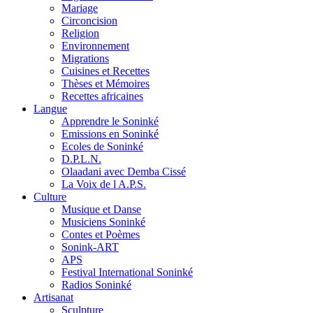
Mariage
Circoncision
Religion
Environnement
Migrations
Cuisines et Recettes
Thèses et Mémoires
Recettes africaines
Langue
Apprendre le Soninké
Emissions en Soninké
Ecoles de Soninké
D.P.L.N.
Olaadani avec Demba Cissé
La Voix de l A.P.S.
Culture
Musique et Danse
Musiciens Soninké
Contes et Poèmes
Sonink-ART
APS
Festival International Soninké
Radios Soninké
Artisanat
Sculpture