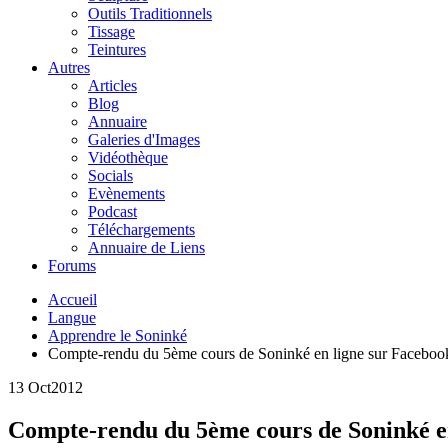
Outils Traditionnels
Tissage
Teintures
Autres
Articles
Blog
Annuaire
Galeries d'Images
Vidéothèque
Socials
Evènements
Podcast
Téléchargements
Annuaire de Liens
Forums
Accueil
Langue
Apprendre le Soninké
Compte-rendu du 5ème cours de Soninké en ligne sur Faceboo
13 Oct
2012
Compte-rendu du 5ème cours de Soninké e