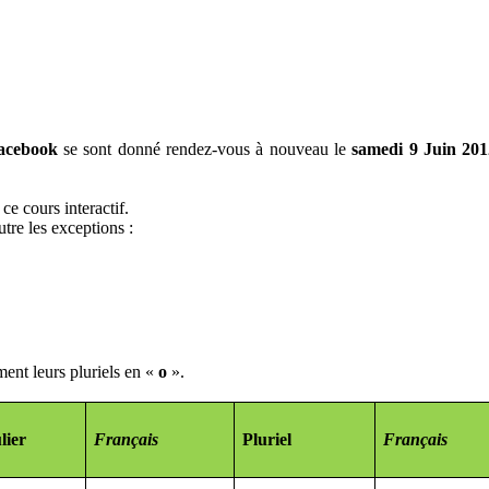
acebook
se sont donné rendez-vous à nouveau le
samedi 9 Juin 201
ce cours interactif.
utre les exceptions :
ment leurs pluriels en «
o
».
lier
Français
Pluriel
Français